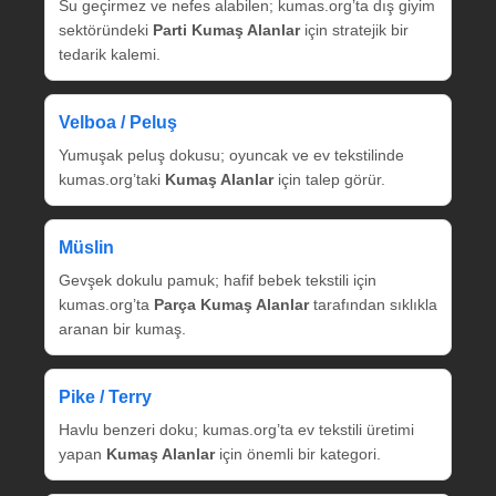
Su geçirmez ve nefes alabilen; kumas.org’ta dış giyim
sektöründeki
Parti Kumaş Alanlar
için stratejik bir
tedarik kalemi.
Velboa / Peluş
Yumuşak peluş dokusu; oyuncak ve ev tekstilinde
kumas.org’taki
Kumaş Alanlar
için talep görür.
Müslin
Gevşek dokulu pamuk; hafif bebek tekstili için
kumas.org’ta
Parça Kumaş Alanlar
tarafından sıklıkla
aranan bir kumaş.
Pike / Terry
Havlu benzeri doku; kumas.org’ta ev tekstili üretimi
yapan
Kumaş Alanlar
için önemli bir kategori.