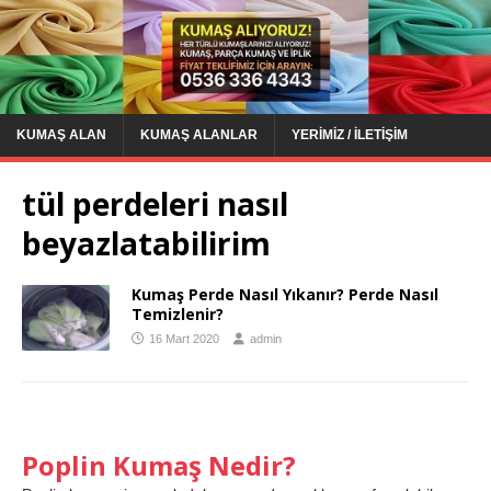
KUMAŞ ALAN
KUMAŞ ALANLAR
YERIMIZ / İLETIŞIM
tül perdeleri nasıl
beyazlatabilirim
Kumaş Perde Nasıl Yıkanır? Perde Nasıl
Temizlenir?
16 Mart 2020
admin
Poplin Kumaş Nedir?