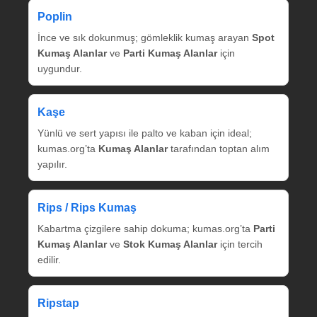
Poplin
İnce ve sık dokunmuş; gömleklik kumaş arayan
Spot
Kumaş Alanlar
ve
Parti Kumaş Alanlar
için
uygundur.
Kaşe
Yünlü ve sert yapısı ile palto ve kaban için ideal;
kumas.org’ta
Kumaş Alanlar
tarafından toptan alım
yapılır.
Rips / Rips Kumaş
Kabartma çizgilere sahip dokuma; kumas.org’ta
Parti
Kumaş Alanlar
ve
Stok Kumaş Alanlar
için tercih
edilir.
Ripstap