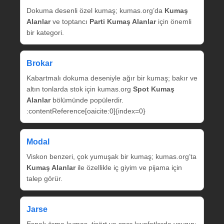
Dokuma desenli özel kumaş; kumas.org’da
Kumaş
Alanlar
ve toptancı
Parti Kumaş Alanlar
için önemli
bir kategori.
Brokar
Kabartmalı dokuma deseniyle ağır bir kumaş; bakır ve
altın tonlarda stok için kumas.org
Spot Kumaş
Alanlar
bölümünde popülerdir.
:contentReference[oaicite:0]{index=0}
Modal
Viskon benzeri, çok yumuşak bir kumaş; kumas.org’ta
Kumaş Alanlar
ile özellikle iç giyim ve pijama için
talep görür.
Jarse