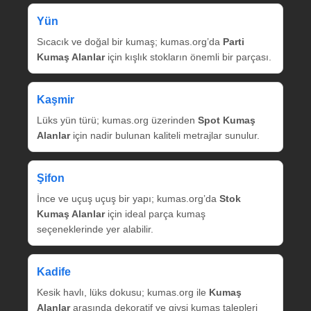
Yün
Sıcacık ve doğal bir kumaş; kumas.org’da
Parti
Kumaş Alanlar
için kışlık stokların önemli bir parçası.
Kaşmir
Lüks yün türü; kumas.org üzerinden
Spot Kumaş
Alanlar
için nadir bulunan kaliteli metrajlar sunulur.
Şifon
İnce ve uçuş uçuş bir yapı; kumas.org’da
Stok
Kumaş Alanlar
için ideal parça kumaş
seçeneklerinde yer alabilir.
Kadife
Kesik havlı, lüks dokusu; kumas.org ile
Kumaş
Alanlar
arasında dekoratif ve giysi kumaş talepleri