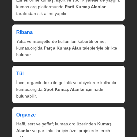
Esnek örme kumaş, tişört ve spor kıyafetlerde yaygın;
kumas.org platformunda
Parti Kumaş Alanlar
tarafından sık alımı yapılır.
Ribana
Yaka ve manşetlerde kullanılan kabartılı örme;
kumas.org’da
Parça Kumaş Alan
talepleriyle birlikte
bulunur.
Tül
İnce, organik doku ile gelinlik ve abiyelerde kullanılır.
kumas.org’da
Spot Kumaş Alanlar
için nadir
bulunabilir.
Organze
Hafif, sert ve şeffaf; kumas.org üzerinden
Kumaş
Alanlar
ve parti alıcılar için özel projelerde tercih