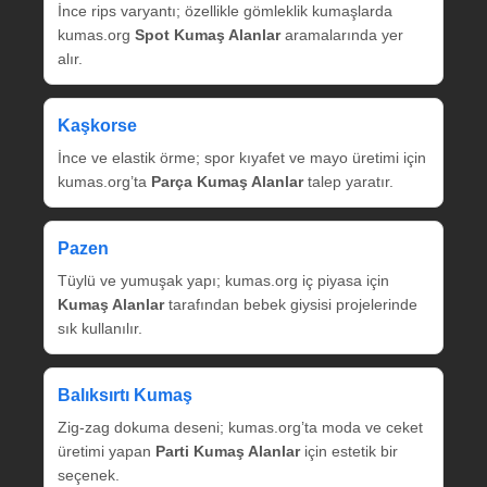
İnce rips varyantı; özellikle gömleklik kumaşlarda
kumas.org
Spot Kumaş Alanlar
aramalarında yer
alır.
Kaşkorse
İnce ve elastik örme; spor kıyafet ve mayo üretimi için
kumas.org’ta
Parça Kumaş Alanlar
talep yaratır.
Pazen
Tüylü ve yumuşak yapı; kumas.org iç piyasa için
Kumaş Alanlar
tarafından bebek giysisi projelerinde
sık kullanılır.
Balıksırtı Kumaş
Zig‑zag dokuma deseni; kumas.org’ta moda ve ceket
üretimi yapan
Parti Kumaş Alanlar
için estetik bir
seçenek.