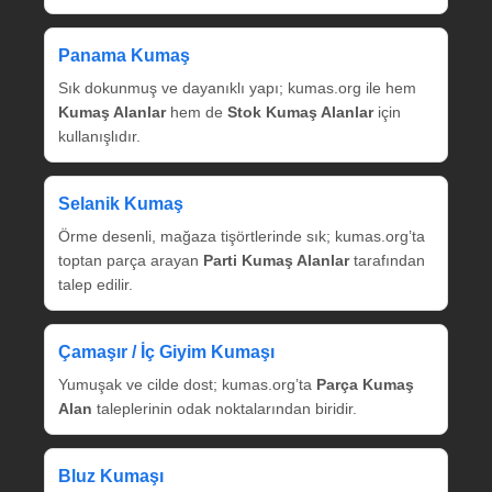
Panama Kumaş
Sık dokunmuş ve dayanıklı yapı; kumas.org ile hem
Kumaş Alanlar
hem de
Stok Kumaş Alanlar
için
kullanışlıdır.
Selanik Kumaş
Örme desenli, mağaza tişörtlerinde sık; kumas.org’ta
toptan parça arayan
Parti Kumaş Alanlar
tarafından
talep edilir.
Çamaşır / İç Giyim Kumaşı
Yumuşak ve cilde dost; kumas.org’ta
Parça Kumaş
Alan
taleplerinin odak noktalarından biridir.
Bluz Kumaşı