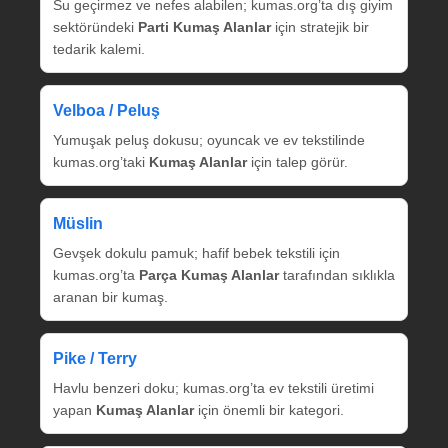
Su geçirmez ve nefes alabilen; kumas.org’ta dış giyim
sektöründeki
Parti Kumaş Alanlar
için stratejik bir
tedarik kalemi.
Velboa / Peluş
Yumuşak peluş dokusu; oyuncak ve ev tekstilinde
kumas.org’taki
Kumaş Alanlar
için talep görür.
Müslin
Gevşek dokulu pamuk; hafif bebek tekstili için
kumas.org’ta
Parça Kumaş Alanlar
tarafından sıklıkla
aranan bir kumaş.
Pike / Terry
Havlu benzeri doku; kumas.org’ta ev tekstili üretimi
yapan
Kumaş Alanlar
için önemli bir kategori.