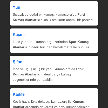
Yün
Sıcacık ve doğal bir kumaş; kumas.org’da
Parti
Kumaş Alanlar
için kışlık stokların önemli bir parçası.
Kaşmir
Lüks yün türü; kumas.org üzerinden
Spot Kumaş
Alanlar
için nadir bulunan kaliteli metrajlar sunulur.
Şifon
İnce ve uçuş uçuş bir yapı; kumas.org’da
Stok
Kumaş Alanlar
için ideal parça kumaş
seçeneklerinde yer alabilir.
Kadife
Kesik havlı, lüks dokusu; kumas.org ile
Kumaş
Alanlar
arasında dekoratif ve giysi kumaş talepleri