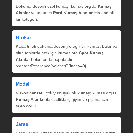
Dokuma desenli özel kumaş; kumas.org’da
Kumaş
Alanlar
ve toptancı
Parti Kumaş Alanlar
için önemli
bir kategori.
Brokar
Kabartmalı dokuma deseniyle ağır bir kumaş; bakır ve
altın tonlarda stok için kumas.org
Spot Kumaş
Alanlar
bölümünde popülerdir.
:contentReference[oaicite:0]{index=0}
Modal
Viskon benzeri, çok yumuşak bir kumaş; kumas.org’ta
Kumaş Alanlar
ile özellikle iç giyim ve pijama için
talep görür.
Jarse