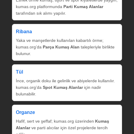
Esnek örme kumaş, tişört ve spor kıyafetlerde yaygın;
kumas.org platformunda
Parti Kumaş Alanlar
tarafından sık alımı yapılır.
Ribana
Yaka ve manşetlerde kullanılan kabartılı örme;
kumas.org’da
Parça Kumaş Alan
talepleriyle birlikte
bulunur.
Tül
İnce, organik doku ile gelinlik ve abiyelerde kullanılır.
kumas.org’da
Spot Kumaş Alanlar
için nadir
bulunabilir.
Organze
Hafif, sert ve şeffaf; kumas.org üzerinden
Kumaş
Alanlar
ve parti alıcılar için özel projelerde tercih