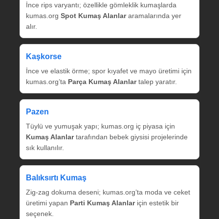
İnce rips varyantı; özellikle gömleklik kumaşlarda
kumas.org
Spot Kumaş Alanlar
aramalarında yer
alır.
Kaşkorse
İnce ve elastik örme; spor kıyafet ve mayo üretimi için
kumas.org’ta
Parça Kumaş Alanlar
talep yaratır.
Pazen
Tüylü ve yumuşak yapı; kumas.org iç piyasa için
Kumaş Alanlar
tarafından bebek giysisi projelerinde
sık kullanılır.
Balıksırtı Kumaş
Zig‑zag dokuma deseni; kumas.org’ta moda ve ceket
üretimi yapan
Parti Kumaş Alanlar
için estetik bir
seçenek.