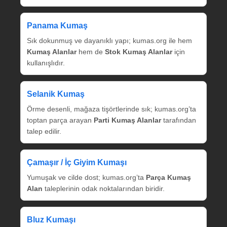
Panama Kumaş
Sık dokunmuş ve dayanıklı yapı; kumas.org ile hem
Kumaş Alanlar
hem de
Stok Kumaş Alanlar
için
kullanışlıdır.
Selanik Kumaş
Örme desenli, mağaza tişörtlerinde sık; kumas.org’ta
toptan parça arayan
Parti Kumaş Alanlar
tarafından
talep edilir.
Çamaşır / İç Giyim Kumaşı
Yumuşak ve cilde dost; kumas.org’ta
Parça Kumaş
Alan
taleplerinin odak noktalarından biridir.
Bluz Kumaşı