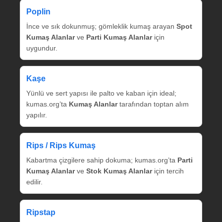
Poplin
İnce ve sık dokunmuş; gömleklik kumaş arayan
Spot
Kumaş Alanlar
ve
Parti Kumaş Alanlar
için
uygundur.
Kaşe
Yünlü ve sert yapısı ile palto ve kaban için ideal;
kumas.org’ta
Kumaş Alanlar
tarafından toptan alım
yapılır.
Rips / Rips Kumaş
Kabartma çizgilere sahip dokuma; kumas.org’ta
Parti
Kumaş Alanlar
ve
Stok Kumaş Alanlar
için tercih
edilir.
Ripstap