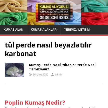
KUMAŞ ALAN
KUMAŞ ALANLAR
YERIMIZ / İLETIŞIM
tül perde nasıl beyazlatılır
karbonat
Kumaş Perde Nasıl Yıkanır? Perde Nasıl
Temizlenir?
16 Mart 2020
admin
Poplin Kumaş Nedir?