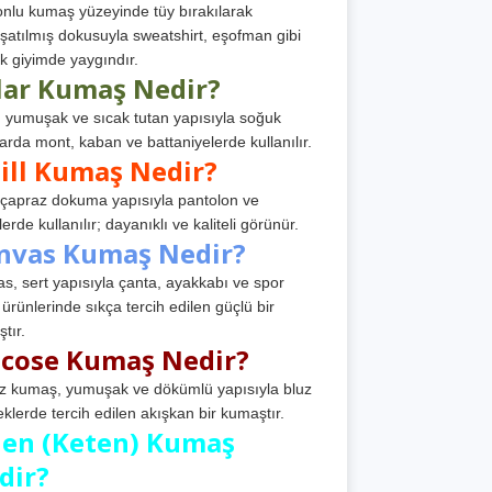
nlu kumaş yüzeyinde tüy bırakılarak
atılmış dokusuyla sweatshirt, eşofman gibi
k giyimde yaygındır.
lar Kumaş Nedir?
, yumuşak ve sıcak tutan yapısıyla soğuk
arda mont, kaban ve battaniyelerde kullanılır.
ill Kumaş Nedir?
, çapraz dokuma yapısıyla pantolon ve
erde kullanılır; dayanıklı ve kaliteli görünür.
nvas Kumaş Nedir?
s, sert yapısıyla çanta, ayakkabı ve spor
 ürünlerinde sıkça tercih edilen güçlü bir
tır.
scose Kumaş Nedir?
z kumaş, yumuşak ve dökümlü yapısıyla bluz
eklerde tercih edilen akışkan bir kumaştır.
nen (Keten) Kumaş
dir?