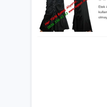
Etek 
kulla
olmay