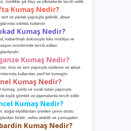
r; özellikle şık bluz ve elbiselerde tercih edilir.
fta Kumaş Nedir?
 sert ve parlak yapısıyla gelinlik, abiye
arında sıklıkla kullanılır.
okad Kumaş Nedir?
d, kabartmalı dokusuyla lüks mobilya ve
asyon ürünlerinde tercih edilen
lardandır.
ganze Kumaş Nedir?
ze, ince ve sert yapısıyla süsleme ve abiye
ımlarında kullanılan zarif bir kumaştır.
anel Kumaş Nedir?
l kumaş, yünlü ve sıcak tutan yapısıyla
kle kışlık gömlek ve pijamalarda tercih edilir.
ncel Kumaş Nedir?
l, doğal elyaflardan üretilen çevre dostu
lardan biridir; nefes alabilir ve yumuşaktır.
bardin Kumaş Nedir?