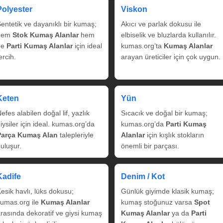
Polyester
Viskon
entetik ve dayanıklı bir kumaş;
Akıcı ve parlak dokusu ile
hem
Stok Kumaş Alanlar
hem
elbiselik ve bluzlarda kullanılır.
de
Parti Kumaş Alanlar
için ideal
kumas.org’ta
Kumaş Alanlar
ercih.
arayan üreticiler için çok uygun.
Keten
Yün
efes alabilen doğal lif, yazlık
Sıcacık ve doğal bir kumaş;
iysiler için ideal. kumas.org’da
kumas.org’da
Parti Kumaş
Parça Kumaş Alan
talepleriyle
Alanlar
için kışlık stokların
uluşur.
önemli bir parçası.
Kadife
Denim / Kot
esik havlı, lüks dokusu;
Günlük giyimde klasik kumaş;
umas.org ile
Kumaş Alanlar
kumaş stoğunuz varsa
Spot
rasında dekoratif ve giysi kumaş
Kumaş Alanlar
ya da
Parti