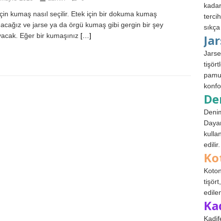
kadar
için kumaş nasıl seçilir. Etek için bir dokuma kumaş
terci
nacağız ve jarse ya da örgü kumaş gibi gergin bir şey
sıkça
acak. Eğer bir kumaşınız
[…]
Ja
Jarse
tişör
pamuk
konfo
De
Denim
Dayan
kulla
edilir.
Ko
Koton
tişör
edile
Ka
Kadif