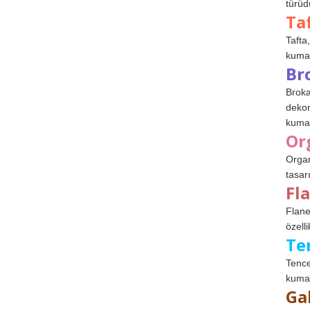
türüdü
Ta
Tafta,
kumaşl
Br
Broka
dekor
kumaş
Or
Organ
tasar
Fl
Flane
özelli
Te
Tence
kumaş
Ga