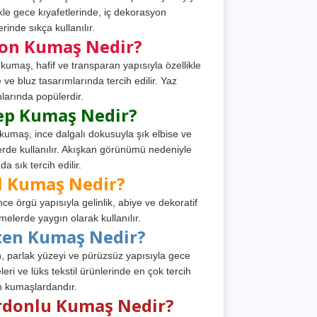
ikle gece kıyafetlerinde, iç dekorasyon
rinde sıkça kullanılır.
fon Kumaş Nedir?
 kumaş, hafif ve transparan yapısıyla özellikle
e ve bluz tasarımlarında tercih edilir. Yaz
larında popülerdir.
ep Kumaş Nedir?
kumaş, ince dalgalı dokusuyla şık elbise ve
erde kullanılır. Akışkan görünümü nedeniyle
a sık tercih edilir.
l Kumaş Nedir?
ince örgü yapısıyla gelinlik, abiye ve dekoratif
melerde yaygın olarak kullanılır.
ten Kumaş Nedir?
, parlak yüzeyi ve pürüzsüz yapısıyla gece
leri ve lüks tekstil ürünlerinde en çok tercih
n kumaşlardandır.
rdonlu Kumaş Nedir?