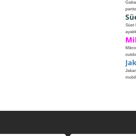
Gabar
panto
Sü
Süet 
ayakk
Mi
Mikro
outdo
Ja
Jakar
mobil