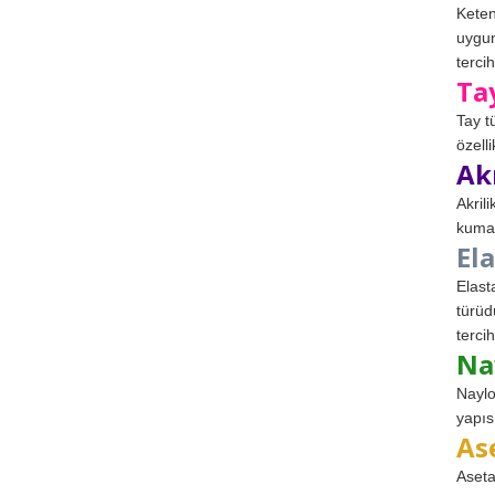
Keten
uygun
tercih
Ta
Tay t
özell
Ak
Akril
kumaş
El
Elast
türüd
tercih
Na
Naylo
yapıs
As
Aseta