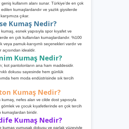
 geniş kullanım alanı sunar. Türkiye’de en çok
h edilen kumaşlardandır ve yazlık giysilerde
 karşımıza çıkar.
rse Kumaş Nedir?
 kumaş, esnek yapısıyla spor kıyafet ve
tlerde en çok kullanılan kumaşlardandır. %100
 veya pamuk-karışımlı seçenekleri vardır ve
r açısından idealdir.
nim Kumaş Nedir?
; kot pantolonların ana ham maddesidir.
ıklı dokusu sayesinde hem günlük
nımda hem moda endüstrisinde sık tercih
ton Kumaş Nedir?
 kumaş, nefes alan ve cilde dost yapısıyla
t, gömlek ve çocuk kıyafetlerinde en çok tercih
n kumaşlardan biridir.
dife Kumaş Nedir?
e kumaş yumuşak dokusu ve parlak yüzeyiyle