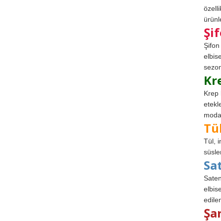
özell
ürünle
Şi
Şifon
elbis
sezon
Kr
Krep 
etekl
modad
Tü
Tül, 
süsle
Sa
Saten
elbise
edile
Şa