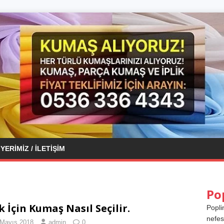
YERIMIZ / İLETIŞIM
Po
k İçin Kumaş Nasıl Seçilir.
Popli
nefes
 Mayıs 2018
admin
0