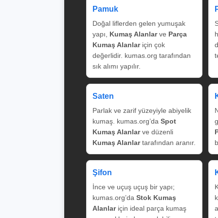
Pamuk
Doğal liflerden gelen yumuşak
S
yapı,
Kumaş Alanlar
ve
Parça
Kumaş Alanlar
için çok
değerlidir. kumas.org tarafından
t
sık alımı yapılır.
Saten
Parlak ve zarif yüzeyiyle abiyelik
N
kumaş. kumas.org’da
Spot
g
Kumaş Alanlar
ve düzenli
Kumaş Alanlar
tarafından aranır.
b
Şifon
İnce ve uçuş uçuş bir yapı;
K
kumas.org’da
Stok Kumaş
k
Alanlar
için ideal parça kumaş
a