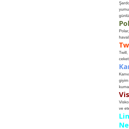
Şardo
yumuş
günlü
Po
Polar
haval
Tw
Twill
ceketl
Ka
Kanva
giyim
kumaş
Vi
Visko
ve et
Li
Ne