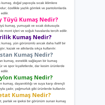
 kumaş, doğal yapısıyla sıcak iklimlere
dur; özellikle yazlık gömlek ve pantolonlarda
 edilir.
y Tüyü Kumaş Nedir?
üyü kumaş, yumuşak ve sıcak dokusuyla
ikle mont içleri ve soğuk havalarda tercih edilir.
rilik Kumaş Nedir?
ik kumaş, yün görünümlü ancak daha hafif bir
tır; kazak ve atkılarda sıkça kullanılır.
astan Kumaş Nedir?
an kumaş, esneklik sağlayan bir kumaş
ür ve spor kıyafetlerde, dar kesim ürünlerde
 edilir.
ylon Kumaş Nedir?
n kumaş, dayanıklılığı ve suya karşı dirençli
ıyla çadır, yağmurluk gibi ürünlerde kullanılır.
etat Kumaş Nedir?
t, parlak ve ipeksi bir görünüm sunan kumaş