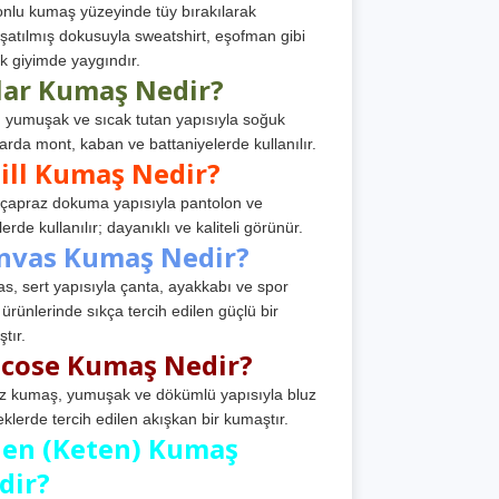
nlu kumaş yüzeyinde tüy bırakılarak
atılmış dokusuyla sweatshirt, eşofman gibi
k giyimde yaygındır.
lar Kumaş Nedir?
, yumuşak ve sıcak tutan yapısıyla soğuk
arda mont, kaban ve battaniyelerde kullanılır.
ill Kumaş Nedir?
, çapraz dokuma yapısıyla pantolon ve
erde kullanılır; dayanıklı ve kaliteli görünür.
nvas Kumaş Nedir?
s, sert yapısıyla çanta, ayakkabı ve spor
 ürünlerinde sıkça tercih edilen güçlü bir
tır.
scose Kumaş Nedir?
z kumaş, yumuşak ve dökümlü yapısıyla bluz
eklerde tercih edilen akışkan bir kumaştır.
nen (Keten) Kumaş
dir?