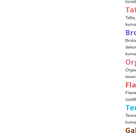
türüdü
Ta
Tafta,
kumaşl
Br
Broka
dekor
kumaş
Or
Organ
tasar
Fl
Flane
özelli
Te
Tence
kumaş
Ga