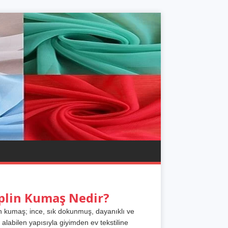
plin Kumaş Nedir?
n kumaş; ince, sık dokunmuş, dayanıklı ve
 alabilen yapısıyla giyimden ev tekstiline