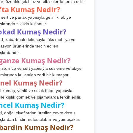
r; özellikle şık bluz ve elbiselerde tercih edilir.
fta Kumaş Nedir?
 sert ve parlak yapısıyla gelinlik, abiye
arında sıklıkla kullanılır.
okad Kumaş Nedir?
d, kabartmalı dokusuyla lüks mobilya ve
asyon ürünlerinde tercih edilen
lardandır.
ganze Kumaş Nedir?
ze, ince ve sert yapısıyla süsleme ve abiye
ımlarında kullanılan zarif bir kumaştır.
anel Kumaş Nedir?
l kumaş, yünlü ve sıcak tutan yapısıyla
kle kışlık gömlek ve pijamalarda tercih edilir.
ncel Kumaş Nedir?
l, doğal elyaflardan üretilen çevre dostu
lardan biridir; nefes alabilir ve yumuşaktır.
bardin Kumaş Nedir?