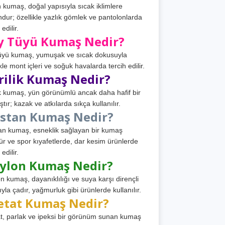
 kumaş, doğal yapısıyla sıcak iklimlere
dur; özellikle yazlık gömlek ve pantolonlarda
 edilir.
y Tüyü Kumaş Nedir?
üyü kumaş, yumuşak ve sıcak dokusuyla
ikle mont içleri ve soğuk havalarda tercih edilir.
rilik Kumaş Nedir?
ik kumaş, yün görünümlü ancak daha hafif bir
tır; kazak ve atkılarda sıkça kullanılır.
astan Kumaş Nedir?
an kumaş, esneklik sağlayan bir kumaş
ür ve spor kıyafetlerde, dar kesim ürünlerde
 edilir.
ylon Kumaş Nedir?
n kumaş, dayanıklılığı ve suya karşı dirençli
ıyla çadır, yağmurluk gibi ürünlerde kullanılır.
etat Kumaş Nedir?
t, parlak ve ipeksi bir görünüm sunan kumaş