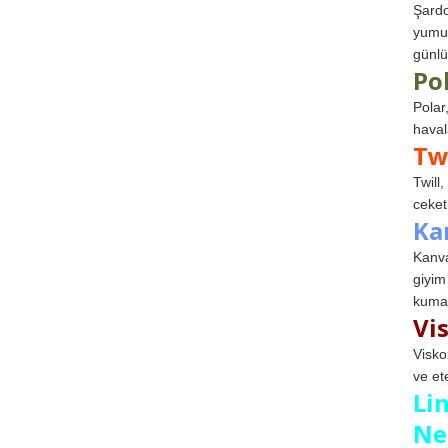
Şardo
yumuş
günlü
Po
Polar
haval
Tw
Twill
ceketl
Ka
Kanva
giyim
kumaş
Vi
Visko
ve et
Li
Ne