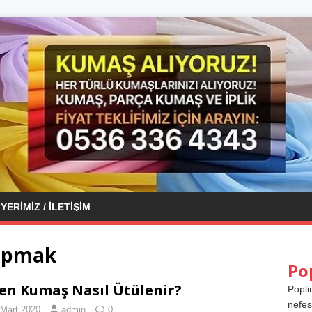
YERIMIZ / İLETIŞIM
yapmak
Po
en Kumaş Nasıl Ütülenir?
Popli
nefes
 Mart 2020
admin
0