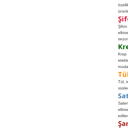
özell
ürünle
Şi
Şifon
elbis
sezon
Kr
Krep 
etekl
modad
Tü
Tül, 
süsle
Sa
Saten
elbise
edile
Şa