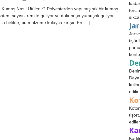
kadar
 Kumaş Nasıl Ütülenir? Polyesterden yapılmış şık bir kumaş
terci
saten, sayısız renkte geliyor ve dokunuşa yumuşak geliyor.
sıkça
la birlikte, bu malzeme kolayca kırışır. En
[…]
Ja
Jarse
tişör
pamuk
konfo
De
Denim
Dayan
kulla
edilir.
Ko
Koton
tişör
edile
Ka
Kadif