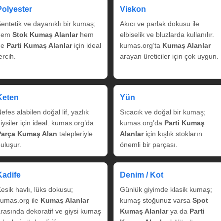
Polyester
Viskon
entetik ve dayanıklı bir kumaş;
Akıcı ve parlak dokusu ile
hem
Stok Kumaş Alanlar
hem
elbiselik ve bluzlarda kullanılır.
de
Parti Kumaş Alanlar
için ideal
kumas.org’ta
Kumaş Alanlar
ercih.
arayan üreticiler için çok uygun.
Keten
Yün
efes alabilen doğal lif, yazlık
Sıcacık ve doğal bir kumaş;
iysiler için ideal. kumas.org’da
kumas.org’da
Parti Kumaş
Parça Kumaş Alan
talepleriyle
Alanlar
için kışlık stokların
uluşur.
önemli bir parçası.
Kadife
Denim / Kot
esik havlı, lüks dokusu;
Günlük giyimde klasik kumaş;
umas.org ile
Kumaş Alanlar
kumaş stoğunuz varsa
Spot
rasında dekoratif ve giysi kumaş
Kumaş Alanlar
ya da
Parti