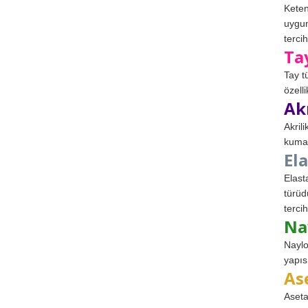
Keten
uygun
tercih
Ta
Tay t
özell
Ak
Akril
kumaş
El
Elast
türüd
tercih
Na
Naylo
yapıs
As
Aseta