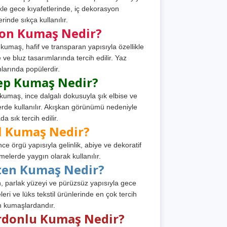
ikle gece kıyafetlerinde, iç dekorasyon
rinde sıkça kullanılır.
fon Kumaş Nedir?
 kumaş, hafif ve transparan yapısıyla özellikle
e ve bluz tasarımlarında tercih edilir. Yaz
larında popülerdir.
ep Kumaş Nedir?
kumaş, ince dalgalı dokusuyla şık elbise ve
erde kullanılır. Akışkan görünümü nedeniyle
a sık tercih edilir.
l Kumaş Nedir?
ince örgü yapısıyla gelinlik, abiye ve dekoratif
melerde yaygın olarak kullanılır.
ten Kumaş Nedir?
, parlak yüzeyi ve pürüzsüz yapısıyla gece
leri ve lüks tekstil ürünlerinde en çok tercih
n kumaşlardandır.
rdonlu Kumaş Nedir?