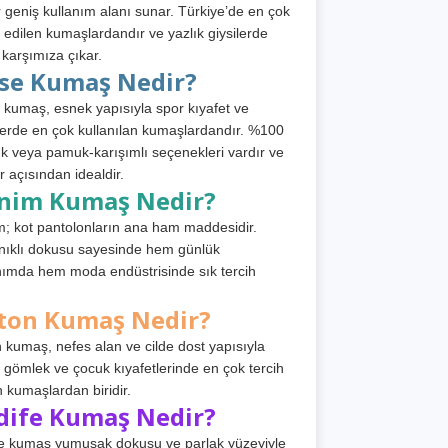
 geniş kullanım alanı sunar. Türkiye’de en çok
h edilen kumaşlardandır ve yazlık giysilerde
 karşımıza çıkar.
rse Kumaş Nedir?
 kumaş, esnek yapısıyla spor kıyafet ve
tlerde en çok kullanılan kumaşlardandır. %100
 veya pamuk-karışımlı seçenekleri vardır ve
r açısından idealdir.
nim Kumaş Nedir?
; kot pantolonların ana ham maddesidir.
ıklı dokusu sayesinde hem günlük
nımda hem moda endüstrisinde sık tercih
ton Kumaş Nedir?
 kumaş, nefes alan ve cilde dost yapısıyla
t, gömlek ve çocuk kıyafetlerinde en çok tercih
n kumaşlardan biridir.
dife Kumaş Nedir?
e kumaş yumuşak dokusu ve parlak yüzeyiyle