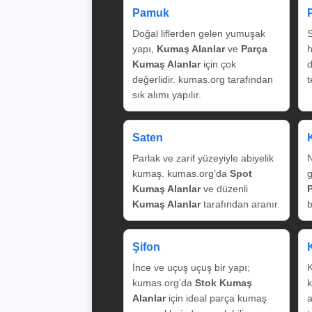
Pamuk
Doğal liflerden gelen yumuşak
S
yapı,
Kumaş Alanlar
ve
Parça
Kumaş Alanlar
için çok
değerlidir. kumas.org tarafından
t
sık alımı yapılır.
Saten
Parlak ve zarif yüzeyiyle abiyelik
N
kumaş. kumas.org’da
Spot
g
Kumaş Alanlar
ve düzenli
Kumaş Alanlar
tarafından aranır.
b
Şifon
İnce ve uçuş uçuş bir yapı;
K
kumas.org’da
Stok Kumaş
k
Alanlar
için ideal parça kumaş
a