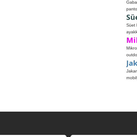
Gabar
panto
Sü
Süet 
ayakk
Mi
Mikro
outdo
Ja
Jakar
mobil