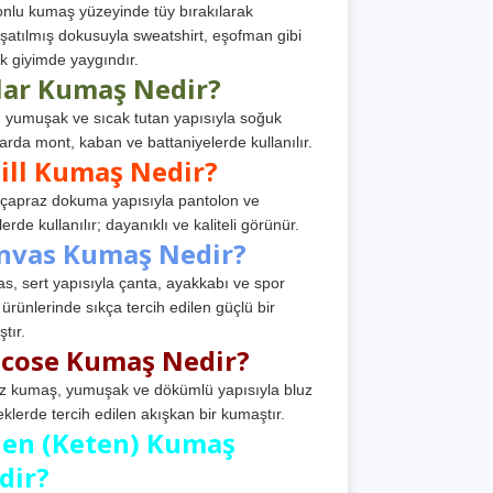
nlu kumaş yüzeyinde tüy bırakılarak
atılmış dokusuyla sweatshirt, eşofman gibi
k giyimde yaygındır.
lar Kumaş Nedir?
, yumuşak ve sıcak tutan yapısıyla soğuk
arda mont, kaban ve battaniyelerde kullanılır.
ill Kumaş Nedir?
, çapraz dokuma yapısıyla pantolon ve
erde kullanılır; dayanıklı ve kaliteli görünür.
nvas Kumaş Nedir?
s, sert yapısıyla çanta, ayakkabı ve spor
 ürünlerinde sıkça tercih edilen güçlü bir
tır.
scose Kumaş Nedir?
z kumaş, yumuşak ve dökümlü yapısıyla bluz
eklerde tercih edilen akışkan bir kumaştır.
nen (Keten) Kumaş
dir?