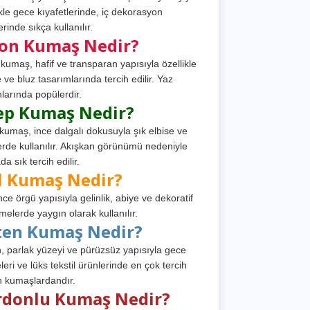
ikle gece kıyafetlerinde, iç dekorasyon
rinde sıkça kullanılır.
fon Kumaş Nedir?
 kumaş, hafif ve transparan yapısıyla özellikle
e ve bluz tasarımlarında tercih edilir. Yaz
larında popülerdir.
ep Kumaş Nedir?
kumaş, ince dalgalı dokusuyla şık elbise ve
erde kullanılır. Akışkan görünümü nedeniyle
a sık tercih edilir.
l Kumaş Nedir?
ince örgü yapısıyla gelinlik, abiye ve dekoratif
melerde yaygın olarak kullanılır.
ten Kumaş Nedir?
, parlak yüzeyi ve pürüzsüz yapısıyla gece
leri ve lüks tekstil ürünlerinde en çok tercih
n kumaşlardandır.
rdonlu Kumaş Nedir?