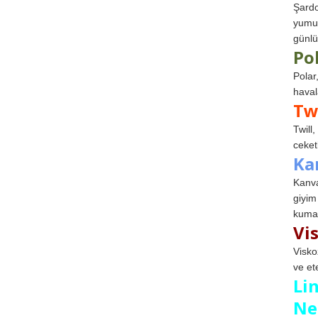
Şardo
yumuş
günlü
Po
Polar
haval
Tw
Twill
ceketl
Ka
Kanva
giyim
kumaş
Vi
Visko
ve et
Li
Ne