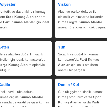
Polyester
Viskon
entetik ve dayanıklı bir kumaş;
Akıcı ve parlak dokusu ile
hem
Stok Kumaş Alanlar
hem
elbiselik ve bluzlarda kullanılır.
de
Parti Kumaş Alanlar
için ideal
kumas.org’ta
Kumaş Alanlar
ercih.
arayan üreticiler için çok uygun.
Keten
Yün
efes alabilen doğal lif, yazlık
Sıcacık ve doğal bir kumaş;
iysiler için ideal. kumas.org’da
kumas.org’da
Parti Kumaş
Parça Kumaş Alan
talepleriyle
Alanlar
için kışlık stokların
uluşur.
önemli bir parçası.
Kadife
Denim / Kot
esik havlı, lüks dokusu;
Günlük giyimde klasik kumaş;
umas.org ile
Kumaş Alanlar
kumaş stoğunuz varsa
Spot
rasında dekoratif ve giysi kumaş
Kumaş Alanlar
ya da
Parti