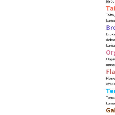
türüdü
Ta
Tafta,
kumaşl
Br
Broka
dekor
kumaş
Or
Organ
tasar
Fl
Flane
özelli
Te
Tence
kumaş
Ga