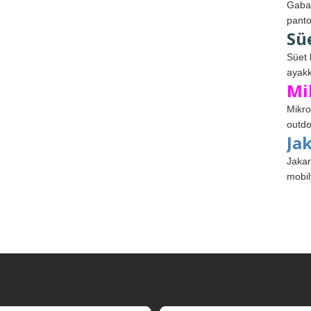
Gabar
panto
Sü
Süet 
ayakk
Mi
Mikro
outdo
Ja
Jakar
mobil