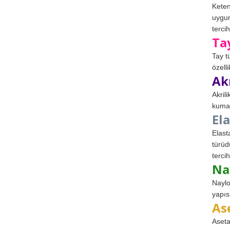
Keten
uygun
tercih
Ta
Tay t
özell
Ak
Akril
kumaş
El
Elast
türüd
tercih
Na
Naylo
yapıs
As
Aseta