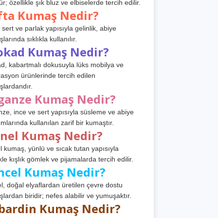
r; özellikle şık bluz ve elbiselerde tercih edilir.
fta Kumaş Nedir?
 sert ve parlak yapısıyla gelinlik, abiye
arında sıklıkla kullanılır.
okad Kumaş Nedir?
d, kabartmalı dokusuyla lüks mobilya ve
asyon ürünlerinde tercih edilen
lardandır.
ganze Kumaş Nedir?
ze, ince ve sert yapısıyla süsleme ve abiye
ımlarında kullanılan zarif bir kumaştır.
anel Kumaş Nedir?
l kumaş, yünlü ve sıcak tutan yapısıyla
kle kışlık gömlek ve pijamalarda tercih edilir.
ncel Kumaş Nedir?
l, doğal elyaflardan üretilen çevre dostu
lardan biridir; nefes alabilir ve yumuşaktır.
bardin Kumaş Nedir?