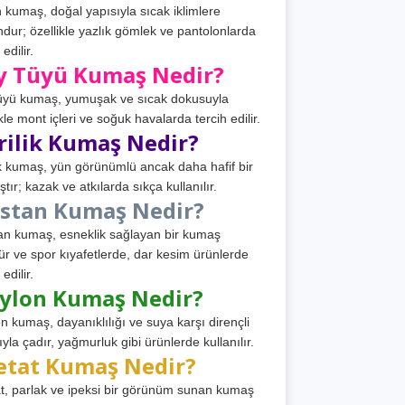
 kumaş, doğal yapısıyla sıcak iklimlere
dur; özellikle yazlık gömlek ve pantolonlarda
 edilir.
y Tüyü Kumaş Nedir?
üyü kumaş, yumuşak ve sıcak dokusuyla
ikle mont içleri ve soğuk havalarda tercih edilir.
rilik Kumaş Nedir?
ik kumaş, yün görünümlü ancak daha hafif bir
tır; kazak ve atkılarda sıkça kullanılır.
astan Kumaş Nedir?
an kumaş, esneklik sağlayan bir kumaş
ür ve spor kıyafetlerde, dar kesim ürünlerde
 edilir.
ylon Kumaş Nedir?
n kumaş, dayanıklılığı ve suya karşı dirençli
ıyla çadır, yağmurluk gibi ürünlerde kullanılır.
etat Kumaş Nedir?
t, parlak ve ipeksi bir görünüm sunan kumaş