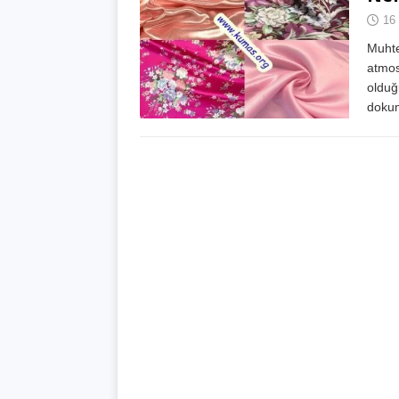
16
Muhte
atmos
olduğ
dokum