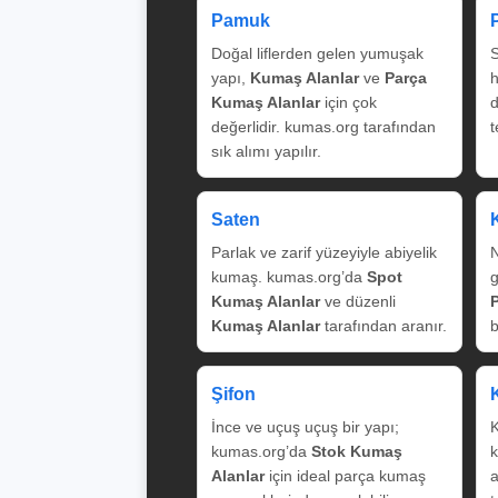
Pamuk
Doğal liflerden gelen yumuşak
S
yapı,
Kumaş Alanlar
ve
Parça
Kumaş Alanlar
için çok
değerlidir. kumas.org tarafından
t
sık alımı yapılır.
Saten
Parlak ve zarif yüzeyiyle abiyelik
N
kumaş. kumas.org’da
Spot
g
Kumaş Alanlar
ve düzenli
Kumaş Alanlar
tarafından aranır.
b
Şifon
İnce ve uçuş uçuş bir yapı;
K
kumas.org’da
Stok Kumaş
k
Alanlar
için ideal parça kumaş
a