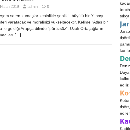
kadar
 Nisan 2019
admin
0
terci
şem saten kumaşlar kesinlikle şenlikli, büyülü bir Yılbaşı
sıkça
Ja
feri yaratacak ve moralinizi yükseltecektir. Kelime “Atlas bir
u o geldiği Arapça dilinde “pürüzsüz”. Uzak Ortaçağların
Jarse
acıları
[…]
tişör
pamuk
konfo
De
Denim
Dayan
kulla
edilir.
Ko
Koton
tişör
edile
Ka
Kadif