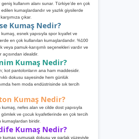
 geniş kullanım alanı sunar. Türkiye’de en çok
h edilen kumaşlardandır ve yazlık giysilerde
 karşımıza çıkar.
rse Kumaş Nedir?
 kumaş, esnek yapısıyla spor kıyafet ve
tlerde en çok kullanılan kumaşlardandır. %100
 veya pamuk-karışımlı seçenekleri vardır ve
r açısından idealdir.
nim Kumaş Nedir?
; kot pantolonların ana ham maddesidir.
ıklı dokusu sayesinde hem günlük
nımda hem moda endüstrisinde sık tercih
ton Kumaş Nedir?
 kumaş, nefes alan ve cilde dost yapısıyla
t, gömlek ve çocuk kıyafetlerinde en çok tercih
n kumaşlardan biridir.
dife Kumaş Nedir?
e kumaş yumuşak dokusu ve parlak yüzeyiyle