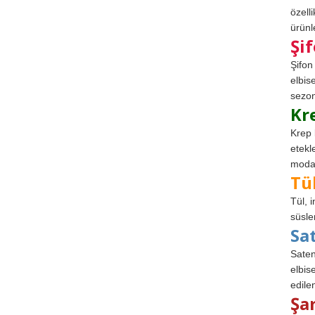
özell
ürünle
Şi
Şifon
elbis
sezon
Kr
Krep 
etekl
modad
Tü
Tül, 
süsle
Sa
Saten
elbise
edile
Şa