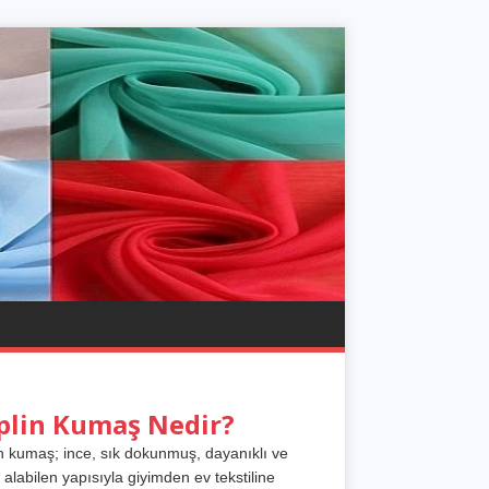
plin Kumaş Nedir?
n kumaş; ince, sık dokunmuş, dayanıklı ve
 alabilen yapısıyla giyimden ev tekstiline