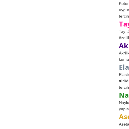
Keten
uygun
tercih
Ta
Tay t
özell
Ak
Akril
kumaş
El
Elast
türüd
tercih
Na
Naylo
yapıs
As
Aseta