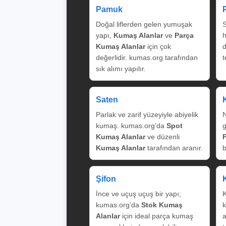
Pamuk
Doğal liflerden gelen yumuşak
S
yapı,
Kumaş Alanlar
ve
Parça
Kumaş Alanlar
için çok
değerlidir. kumas.org tarafından
t
sık alımı yapılır.
Saten
Parlak ve zarif yüzeyiyle abiyelik
N
kumaş. kumas.org’da
Spot
g
Kumaş Alanlar
ve düzenli
Kumaş Alanlar
tarafından aranır.
b
Şifon
İnce ve uçuş uçuş bir yapı;
K
kumas.org’da
Stok Kumaş
k
Alanlar
için ideal parça kumaş
a