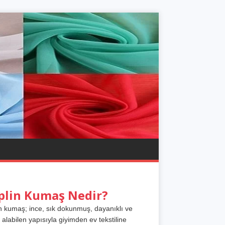
plin Kumaş Nedir?
n kumaş; ince, sık dokunmuş, dayanıklı ve
 alabilen yapısıyla giyimden ev tekstiline