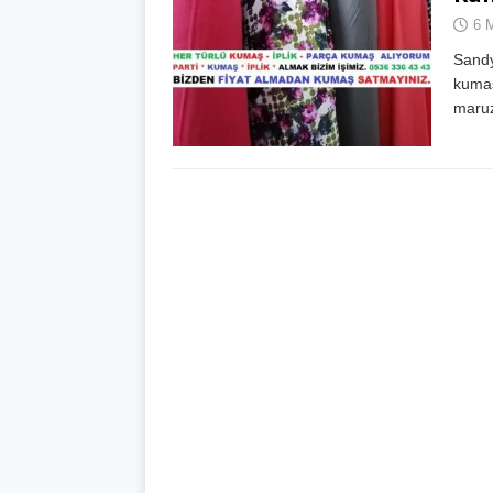
6 
Sandy
kumaş
maruz