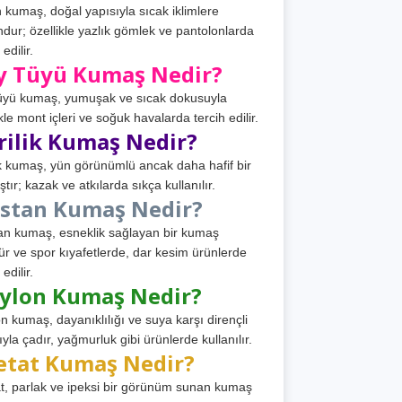
 kumaş, doğal yapısıyla sıcak iklimlere
dur; özellikle yazlık gömlek ve pantolonlarda
 edilir.
y Tüyü Kumaş Nedir?
üyü kumaş, yumuşak ve sıcak dokusuyla
ikle mont içleri ve soğuk havalarda tercih edilir.
rilik Kumaş Nedir?
ik kumaş, yün görünümlü ancak daha hafif bir
tır; kazak ve atkılarda sıkça kullanılır.
astan Kumaş Nedir?
an kumaş, esneklik sağlayan bir kumaş
ür ve spor kıyafetlerde, dar kesim ürünlerde
 edilir.
ylon Kumaş Nedir?
n kumaş, dayanıklılığı ve suya karşı dirençli
ıyla çadır, yağmurluk gibi ürünlerde kullanılır.
etat Kumaş Nedir?
t, parlak ve ipeksi bir görünüm sunan kumaş