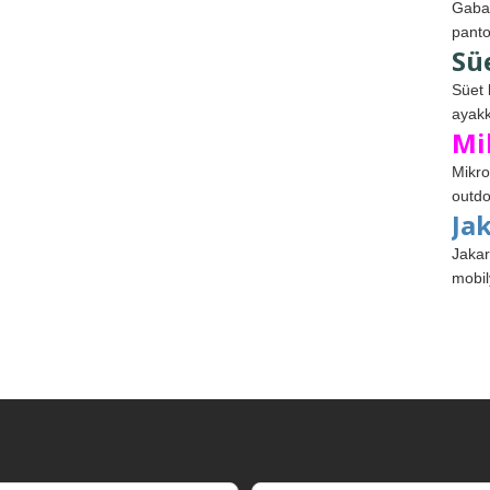
Gabar
panto
Sü
Süet 
ayakk
Mi
Mikro
outdo
Ja
Jakar
mobil