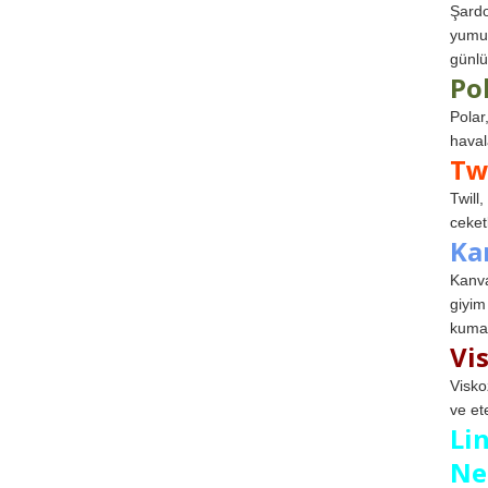
Şardo
yumuş
günlü
Po
Polar
haval
Tw
Twill
ceketl
Ka
Kanva
giyim
kumaş
Vi
Visko
ve et
Li
Ne