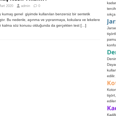
kadar
Mart 2020
admin
0
terci
 kumaş genel giyimde kullanılan benzersiz bir sentetik
sıkça
Ja
tır. Bu nedenle, aşınma ve yıpranmaya, kokulara ve lekelere
 kalma söz konusu olduğunda da gerçekten test
[…]
Jarse
tişör
pamuk
konfo
De
Denim
Dayan
kulla
edilir.
Ko
Koton
tişör
edile
Ka
Kadif