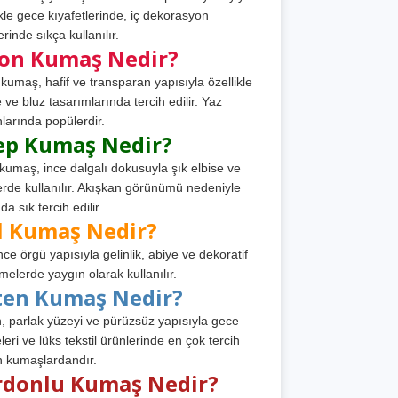
ikle gece kıyafetlerinde, iç dekorasyon
rinde sıkça kullanılır.
fon Kumaş Nedir?
 kumaş, hafif ve transparan yapısıyla özellikle
e ve bluz tasarımlarında tercih edilir. Yaz
larında popülerdir.
ep Kumaş Nedir?
kumaş, ince dalgalı dokusuyla şık elbise ve
erde kullanılır. Akışkan görünümü nedeniyle
a sık tercih edilir.
l Kumaş Nedir?
ince örgü yapısıyla gelinlik, abiye ve dekoratif
melerde yaygın olarak kullanılır.
ten Kumaş Nedir?
, parlak yüzeyi ve pürüzsüz yapısıyla gece
leri ve lüks tekstil ürünlerinde en çok tercih
n kumaşlardandır.
rdonlu Kumaş Nedir?