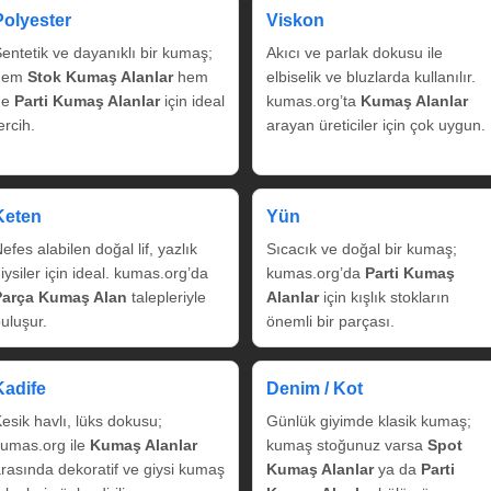
Polyester
Viskon
entetik ve dayanıklı bir kumaş;
Akıcı ve parlak dokusu ile
hem
Stok Kumaş Alanlar
hem
elbiselik ve bluzlarda kullanılır.
de
Parti Kumaş Alanlar
için ideal
kumas.org’ta
Kumaş Alanlar
ercih.
arayan üreticiler için çok uygun.
Keten
Yün
efes alabilen doğal lif, yazlık
Sıcacık ve doğal bir kumaş;
iysiler için ideal. kumas.org’da
kumas.org’da
Parti Kumaş
Parça Kumaş Alan
talepleriyle
Alanlar
için kışlık stokların
uluşur.
önemli bir parçası.
Kadife
Denim / Kot
esik havlı, lüks dokusu;
Günlük giyimde klasik kumaş;
umas.org ile
Kumaş Alanlar
kumaş stoğunuz varsa
Spot
rasında dekoratif ve giysi kumaş
Kumaş Alanlar
ya da
Parti