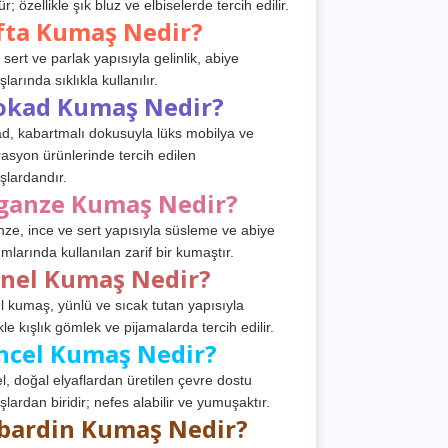
r; özellikle şık bluz ve elbiselerde tercih edilir.
fta Kumaş Nedir?
 sert ve parlak yapısıyla gelinlik, abiye
arında sıklıkla kullanılır.
okad Kumaş Nedir?
d, kabartmalı dokusuyla lüks mobilya ve
asyon ürünlerinde tercih edilen
lardandır.
ganze Kumaş Nedir?
ze, ince ve sert yapısıyla süsleme ve abiye
ımlarında kullanılan zarif bir kumaştır.
anel Kumaş Nedir?
l kumaş, yünlü ve sıcak tutan yapısıyla
kle kışlık gömlek ve pijamalarda tercih edilir.
ncel Kumaş Nedir?
l, doğal elyaflardan üretilen çevre dostu
lardan biridir; nefes alabilir ve yumuşaktır.
bardin Kumaş Nedir?