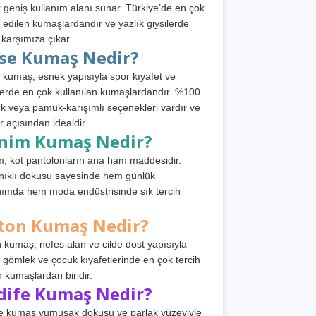
 geniş kullanım alanı sunar. Türkiye’de en çok
h edilen kumaşlardandır ve yazlık giysilerde
 karşımıza çıkar.
rse Kumaş Nedir?
 kumaş, esnek yapısıyla spor kıyafet ve
tlerde en çok kullanılan kumaşlardandır. %100
 veya pamuk-karışımlı seçenekleri vardır ve
r açısından idealdir.
nim Kumaş Nedir?
; kot pantolonların ana ham maddesidir.
ıklı dokusu sayesinde hem günlük
nımda hem moda endüstrisinde sık tercih
ton Kumaş Nedir?
 kumaş, nefes alan ve cilde dost yapısıyla
t, gömlek ve çocuk kıyafetlerinde en çok tercih
n kumaşlardan biridir.
dife Kumaş Nedir?
e kumaş yumuşak dokusu ve parlak yüzeyiyle