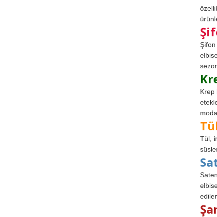
özell
ürünle
Şi
Şifon
elbis
sezon
Kr
Krep 
etekl
modad
Tü
Tül, 
süsle
Sa
Saten
elbise
edile
Şa