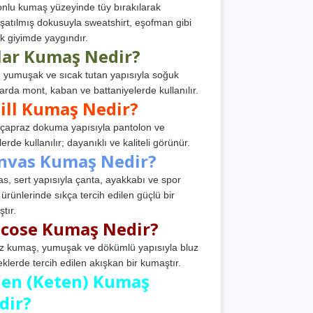
nlu kumaş yüzeyinde tüy bırakılarak
atılmış dokusuyla sweatshirt, eşofman gibi
k giyimde yaygındır.
lar Kumaş Nedir?
, yumuşak ve sıcak tutan yapısıyla soğuk
arda mont, kaban ve battaniyelerde kullanılır.
ill Kumaş Nedir?
, çapraz dokuma yapısıyla pantolon ve
erde kullanılır; dayanıklı ve kaliteli görünür.
nvas Kumaş Nedir?
s, sert yapısıyla çanta, ayakkabı ve spor
 ürünlerinde sıkça tercih edilen güçlü bir
tır.
scose Kumaş Nedir?
z kumaş, yumuşak ve dökümlü yapısıyla bluz
eklerde tercih edilen akışkan bir kumaştır.
nen (Keten) Kumaş
dir?