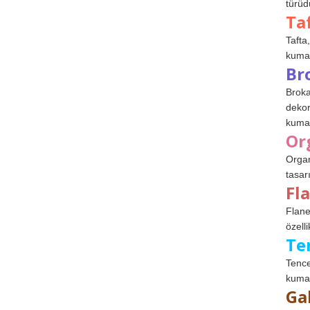
türüdü
Ta
Tafta,
kumaşl
Br
Broka
dekor
kumaş
Or
Organ
tasar
Fl
Flane
özelli
Te
Tence
kumaş
Ga