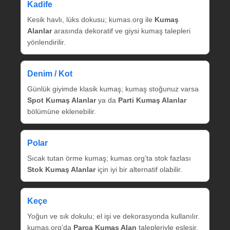
Kadife
Kesik havlı, lüks dokusu; kumas.org ile
Kumaş
Alanlar
arasında dekoratif ve giysi kumaş talepleri
yönlendirilir.
Denim / Kot
Günlük giyimde klasik kumaş; kumaş stoğunuz varsa
Spot Kumaş Alanlar
ya da
Parti Kumaş Alanlar
bölümüne eklenebilir.
Polar
Sıcak tutan örme kumaş; kumas.org’ta stok fazlası
Stok Kumaş Alanlar
için iyi bir alternatif olabilir.
Keçe
Yoğun ve sık dokulu; el işi ve dekorasyonda kullanılır.
kumas.org’da
Parça Kumaş Alan
talepleriyle eşleşir.