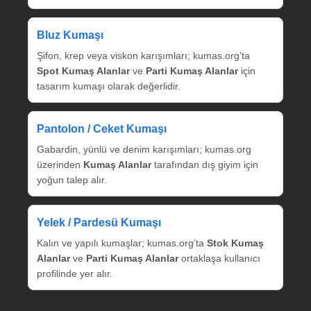
Bluz Kumaşı
Şifon, krep veya viskon karışımları; kumas.org’ta
Spot Kumaş Alanlar
ve
Parti Kumaş Alanlar
için
tasarım kumaşı olarak değerlidir.
Pantolon / Ceket Kumaşı
Gabardin, yünlü ve denim karışımları; kumas.org
üzerinden
Kumaş Alanlar
tarafından dış giyim için
yoğun talep alır.
Yelek / Pardesü Kumaşı
Kalın ve yapılı kumaşlar; kumas.org’ta
Stok Kumaş
Alanlar
ve
Parti Kumaş Alanlar
ortaklaşa kullanıcı
profilinde yer alır.