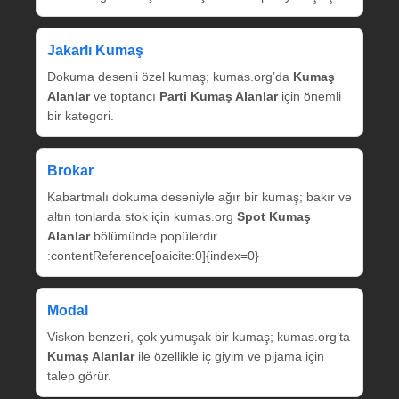
Jakarlı Kumaş
Dokuma desenli özel kumaş; kumas.org’da
Kumaş
Alanlar
ve toptancı
Parti Kumaş Alanlar
için önemli
bir kategori.
Brokar
Kabartmalı dokuma deseniyle ağır bir kumaş; bakır ve
altın tonlarda stok için kumas.org
Spot Kumaş
Alanlar
bölümünde popülerdir.
:contentReference[oaicite:0]{index=0}
Modal
Viskon benzeri, çok yumuşak bir kumaş; kumas.org’ta
Kumaş Alanlar
ile özellikle iç giyim ve pijama için
talep görür.