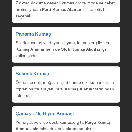
Zig‑zag dokuma deseni; kumas.org’ta moda ve ceket
üretimi yapan
Parti Kumaş Alanlar
için estetik bir
seçenek.
Panama Kumaş
Sık dokunmuş ve dayanıklı yapı; kumas.org ile hem
Kumaş Alanlar
hem de
Stok Kumaş Alanlar
için
kullanışlıdır.
Selanik Kumaş
Örme desenli, mağaza tişörtlerinde sık; kumas.org’ta
toptan parça arayan
Parti Kumaş Alanlar
tarafından
talep edilir.
Çamaşır / İç Giyim Kumaşı
Yumuşak ve cilde dost; kumas.org’ta
Parça Kumaş
Alan
taleplerinin odak noktalarından biridir.