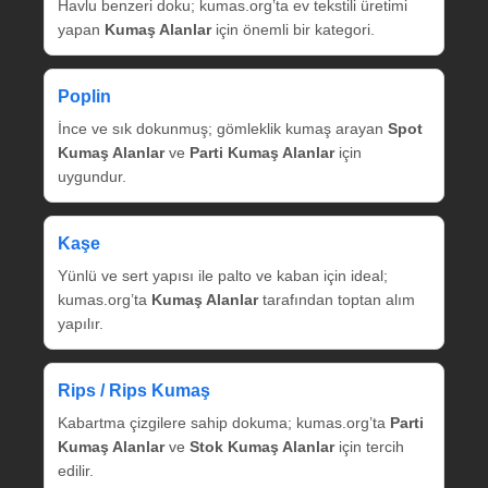
Havlu benzeri doku; kumas.org’ta ev tekstili üretimi
yapan
Kumaş Alanlar
için önemli bir kategori.
Poplin
İnce ve sık dokunmuş; gömleklik kumaş arayan
Spot
Kumaş Alanlar
ve
Parti Kumaş Alanlar
için
uygundur.
Kaşe
Yünlü ve sert yapısı ile palto ve kaban için ideal;
kumas.org’ta
Kumaş Alanlar
tarafından toptan alım
yapılır.
Rips / Rips Kumaş
Kabartma çizgilere sahip dokuma; kumas.org’ta
Parti
Kumaş Alanlar
ve
Stok Kumaş Alanlar
için tercih
edilir.