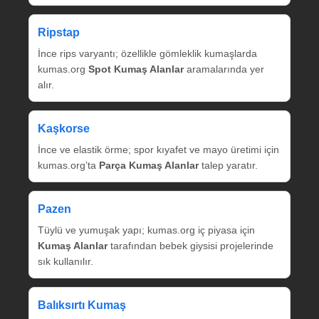
Ripstap
İnce rips varyantı; özellikle gömleklik kumaşlarda
kumas.org
Spot Kumaş Alanlar
aramalarında yer
alır.
Kaşkorse
İnce ve elastik örme; spor kıyafet ve mayo üretimi için
kumas.org’ta
Parça Kumaş Alanlar
talep yaratır.
Pazen
Tüylü ve yumuşak yapı; kumas.org iç piyasa için
Kumaş Alanlar
tarafından bebek giysisi projelerinde
sık kullanılır.
Balıksırtı Kumaş