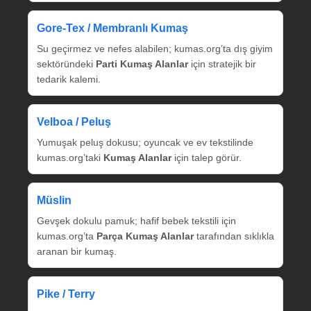
Gore‑Tex / Membranlı Kumaş
Su geçirmez ve nefes alabilen; kumas.org’ta dış giyim
sektöründeki
Parti Kumaş Alanlar
için stratejik bir
tedarik kalemi.
Velboa / Peluş
Yumuşak peluş dokusu; oyuncak ve ev tekstilinde
kumas.org’taki
Kumaş Alanlar
için talep görür.
Müslin
Gevşek dokulu pamuk; hafif bebek tekstili için
kumas.org’ta
Parça Kumaş Alanlar
tarafından sıklıkla
aranan bir kumaş.
Pike / Terry