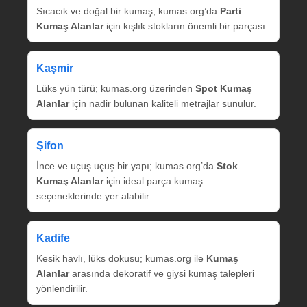
Sıcacık ve doğal bir kumaş; kumas.org’da
Parti
Kumaş Alanlar
için kışlık stokların önemli bir parçası.
Kaşmir
Lüks yün türü; kumas.org üzerinden
Spot Kumaş
Alanlar
için nadir bulunan kaliteli metrajlar sunulur.
Şifon
İnce ve uçuş uçuş bir yapı; kumas.org’da
Stok
Kumaş Alanlar
için ideal parça kumaş
seçeneklerinde yer alabilir.
Kadife
Kesik havlı, lüks dokusu; kumas.org ile
Kumaş
Alanlar
arasında dekoratif ve giysi kumaş talepleri
yönlendirilir.