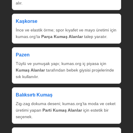
alır.
Kaşkorse
İnce ve elastik örme; spor kıyafet ve mayo üretimi için
kumas.org’ta
Parça Kumaş Alanlar
talep yaratır.
Pazen
Tüylü ve yumuşak yapı; kumas.org iç piyasa için
Kumaş Alanlar
tarafından bebek giysisi projelerinde
sık kullanılır.
Balıksırtı Kumaş
Zig‑zag dokuma deseni; kumas.org’ta moda ve ceket
üretimi yapan
Parti Kumaş Alanlar
için estetik bir
seçenek.