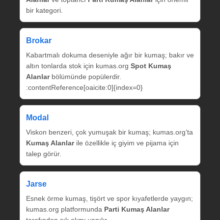
bir kategori.
Brokar
Kabartmalı dokuma deseniyle ağır bir kumaş; bakır ve
altın tonlarda stok için kumas.org
Spot Kumaş
Alanlar
bölümünde popülerdir.
:contentReference[oaicite:0]{index=0}
Modal
Viskon benzeri, çok yumuşak bir kumaş; kumas.org’ta
Kumaş Alanlar
ile özellikle iç giyim ve pijama için
talep görür.
Jarse
Esnek örme kumaş, tişört ve spor kıyafetlerde yaygın;
kumas.org platformunda
Parti Kumaş Alanlar