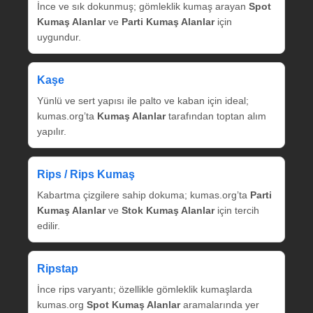
İnce ve sık dokunmuş; gömleklik kumaş arayan
Spot
Kumaş Alanlar
ve
Parti Kumaş Alanlar
için
uygundur.
Kaşe
Yünlü ve sert yapısı ile palto ve kaban için ideal;
kumas.org’ta
Kumaş Alanlar
tarafından toptan alım
yapılır.
Rips / Rips Kumaş
Kabartma çizgilere sahip dokuma; kumas.org’ta
Parti
Kumaş Alanlar
ve
Stok Kumaş Alanlar
için tercih
edilir.
Ripstap
İnce rips varyantı; özellikle gömleklik kumaşlarda
kumas.org
Spot Kumaş Alanlar
aramalarında yer