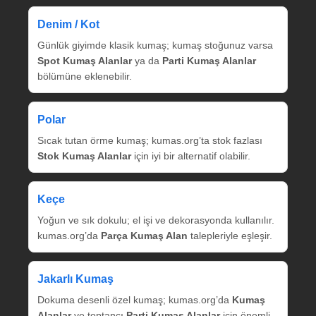
Denim / Kot
Günlük giyimde klasik kumaş; kumaş stoğunuz varsa
Spot Kumaş Alanlar
ya da
Parti Kumaş Alanlar
bölümüne eklenebilir.
Polar
Sıcak tutan örme kumaş; kumas.org’ta stok fazlası
Stok Kumaş Alanlar
için iyi bir alternatif olabilir.
Keçe
Yoğun ve sık dokulu; el işi ve dekorasyonda kullanılır.
kumas.org’da
Parça Kumaş Alan
talepleriyle eşleşir.
Jakarlı Kumaş
Dokuma desenli özel kumaş; kumas.org’da
Kumaş
Alanlar
ve toptancı
Parti Kumaş Alanlar
için önemli