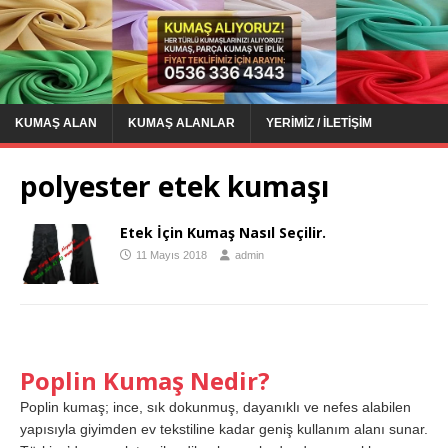
KUMAŞ ALAN
KUMAŞ ALANLAR
YERIMIZ / İLETIŞIM
polyester etek kumaşı
Etek İçin Kumaş Nasıl Seçilir.
11 Mayıs 2018
admin
Poplin Kumaş Nedir?
Poplin kumaş; ince, sık dokunmuş, dayanıklı ve nefes alabilen
yapısıyla giyimden ev tekstiline kadar geniş kullanım alanı sunar.