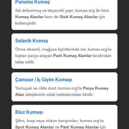
Panama Kumaş
Sık dokunmuş ve dayanıklı yapı; kumas.org ile hem
Kumaş Alanlar
hem de
Stok Kumaş Alanlar
için
kullanışlıdır.
Selanik Kumaş
Örme desenli, mağaza tişörtlerinde sık; kumas.org’ta
toptan parça arayan
Parti Kumaş Alanlar
tarafından
talep edilir.
Çamaşır / İç Giyim Kumaşı
Yumuşak ve cilde dost; kumas.org’ta
Parça Kumaş
Alan
taleplerinin odak noktalarından biridir.
Bluz Kumaşı
Şifon, krep veya viskon karışımları; kumas.org’ta
Spot Kumaş Alanlar
ve
Parti Kumaş Alanlar
için