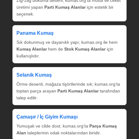
Zig‑zag dokuma deseni; kumas.org’ta moda ve ceket
üretimi yapan
Parti Kumaş Alanlar
için estetik bir
seçenek.
Panama Kumaş
Sık dokunmuş ve dayanıklı yapı; kumas.org ile hem
Kumaş Alanlar
hem de
Stok Kumaş Alanlar
için
kullanışlıdır.
Selanik Kumaş
Örme desenli, mağaza tişörtlerinde sık; kumas.org’ta
toptan parça arayan
Parti Kumaş Alanlar
tarafından
talep edilir.
Çamaşır / İç Giyim Kumaşı
Yumuşak ve cilde dost; kumas.org’ta
Parça Kumaş
Alan
taleplerinin odak noktalarından biridir.