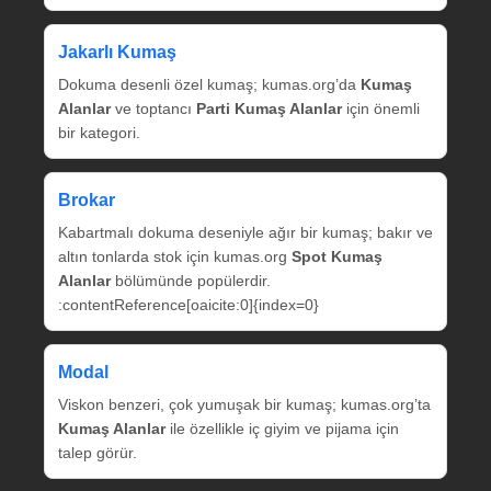
Jakarlı Kumaş
Dokuma desenli özel kumaş; kumas.org’da
Kumaş
Alanlar
ve toptancı
Parti Kumaş Alanlar
için önemli
bir kategori.
Brokar
Kabartmalı dokuma deseniyle ağır bir kumaş; bakır ve
altın tonlarda stok için kumas.org
Spot Kumaş
Alanlar
bölümünde popülerdir.
:contentReference[oaicite:0]{index=0}
Modal
Viskon benzeri, çok yumuşak bir kumaş; kumas.org’ta
Kumaş Alanlar
ile özellikle iç giyim ve pijama için
talep görür.