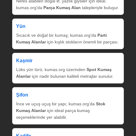
Nefes alabilen doğal lif, yazlık giysiler için ideal.
kumas.org’da
Parça Kumaş Alan
talepleriyle buluşur.
Yün
Sıcacık ve doğal bir kumaş; kumas.org’da
Parti
Kumaş Alanlar
için kışlık stokların önemli bir parçası.
Kaşmir
Lüks yün türü; kumas.org üzerinden
Spot Kumaş
Alanlar
için nadir bulunan kaliteli metrajlar sunulur.
Şifon
İnce ve uçuş uçuş bir yapı; kumas.org’da
Stok
Kumaş Alanlar
için ideal parça kumaş
seçeneklerinde yer alabilir.
Kadife