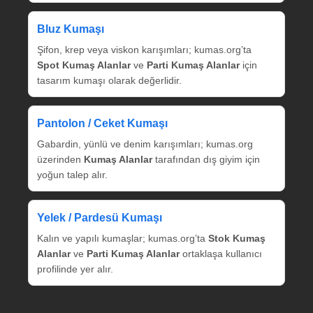
Bluz Kumaşı
Şifon, krep veya viskon karışımları; kumas.org’ta
Spot Kumaş Alanlar
ve
Parti Kumaş Alanlar
için
tasarım kumaşı olarak değerlidir.
Pantolon / Ceket Kumaşı
Gabardin, yünlü ve denim karışımları; kumas.org
üzerinden
Kumaş Alanlar
tarafından dış giyim için
yoğun talep alır.
Yelek / Pardesü Kumaşı
Kalın ve yapılı kumaşlar; kumas.org’ta
Stok Kumaş
Alanlar
ve
Parti Kumaş Alanlar
ortaklaşa kullanıcı
profilinde yer alır.