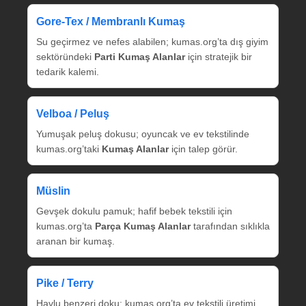
Gore‑Tex / Membranlı Kumaş
Su geçirmez ve nefes alabilen; kumas.org’ta dış giyim
sektöründeki
Parti Kumaş Alanlar
için stratejik bir
tedarik kalemi.
Velboa / Peluş
Yumuşak peluş dokusu; oyuncak ve ev tekstilinde
kumas.org’taki
Kumaş Alanlar
için talep görür.
Müslin
Gevşek dokulu pamuk; hafif bebek tekstili için
kumas.org’ta
Parça Kumaş Alanlar
tarafından sıklıkla
aranan bir kumaş.
Pike / Terry
Havlu benzeri doku; kumas.org’ta ev tekstili üretimi