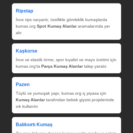
Ripstap
İnce rips varyantı; özellikle gömleklik kumaşlarda
kumas.org
Spot Kumaş Alanlar
aramalarında yer
alır.
Kaşkorse
İnce ve elastik örme; spor kıyafet ve mayo üretimi için
kumas.org’ta
Parça Kumaş Alanlar
talep yaratır.
Pazen
Tüylü ve yumuşak yapı; kumas.org iç piyasa için
Kumaş Alanlar
tarafından bebek giysisi projelerinde
sık kullanılır.
Balıksırtı Kumaş