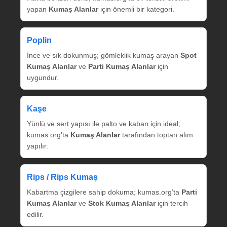
yapan
Kumaş Alanlar
için önemli bir kategori.
Poplin
İnce ve sık dokunmuş; gömleklik kumaş arayan
Spot
Kumaş Alanlar
ve
Parti Kumaş Alanlar
için
uygundur.
Kaşe
Yünlü ve sert yapısı ile palto ve kaban için ideal;
kumas.org’ta
Kumaş Alanlar
tarafından toptan alım
yapılır.
Rips / Rips Kumaş
Kabartma çizgilere sahip dokuma; kumas.org’ta
Parti
Kumaş Alanlar
ve
Stok Kumaş Alanlar
için tercih
edilir.