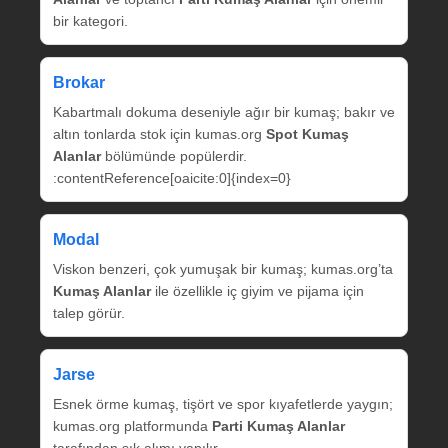
bir kategori.
Brokar
Kabartmalı dokuma deseniyle ağır bir kumaş; bakır ve
altın tonlarda stok için kumas.org
Spot Kumaş
Alanlar
bölümünde popülerdir.
:contentReference[oaicite:0]{index=0}
Modal
Viskon benzeri, çok yumuşak bir kumaş; kumas.org’ta
Kumaş Alanlar
ile özellikle iç giyim ve pijama için
talep görür.
Jarse
Esnek örme kumaş, tişört ve spor kıyafetlerde yaygın;
kumas.org platformunda
Parti Kumaş Alanlar