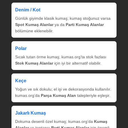
Denim / Kot
Günlük giyimde klasik kumaş; kumaş stoğunuz varsa
Spot Kumaş Alanlar
ya da
Parti Kumaş Alanlar
bölümüne eklenebilir.
Polar
Sıcak tutan örme kumaş; kumas.org’ta stok fazlası
Stok Kumaş Alanlar
için iyi bir alternatif olabilir.
Keçe
Yoğun ve sık dokulu; el işi ve dekorasyonda kullanılır.
kumas.org’da
Parça Kumaş Alan
talepleriyle eşleşir.
Jakarlı Kumaş
Dokuma desenli özel kumaş; kumas.org’da
Kumaş
Alanlar
ve toptancı
Parti Kumaş Alanlar
için önemli