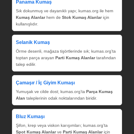
Panama Kumaş
Sık dokunmuş ve dayanıklı yapı; kumas.org ile hem
Kumaş Alanlar
hem de
Stok Kumaş Alanlar
için
kullanışlıdır.
Selanik Kumaş
Örme desenli, mağaza tişörtlerinde sık; kumas.org’ta
toptan parça arayan
Parti Kumaş Alanlar
tarafından
talep edilir.
Çamaşır / İç Giyim Kumaşı
Yumuşak ve cilde dost; kumas.org’ta
Parça Kumaş
Alan
taleplerinin odak noktalarından biridir.
Bluz Kumaşı
Şifon, krep veya viskon karışımları; kumas.org’ta
Spot Kumaş Alanlar
ve
Parti Kumaş Alanlar
için