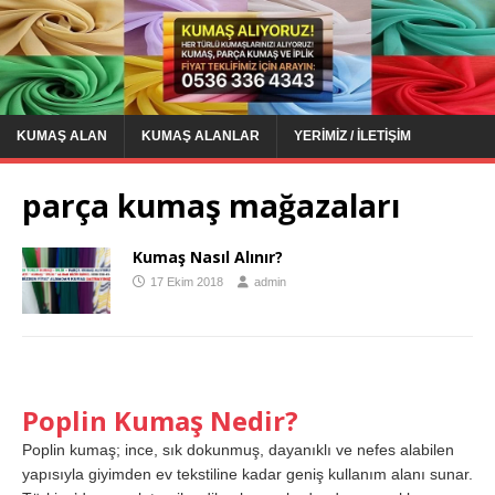
KUMAŞ ALAN
KUMAŞ ALANLAR
YERIMIZ / İLETIŞIM
parça kumaş mağazaları
Kumaş Nasıl Alınır?
17 Ekim 2018
admin
Poplin Kumaş Nedir?
Poplin kumaş; ince, sık dokunmuş, dayanıklı ve nefes alabilen
yapısıyla giyimden ev tekstiline kadar geniş kullanım alanı sunar.