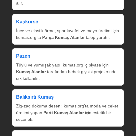
alır.
Kaşkorse
İnce ve elastik örme; spor kıyafet ve mayo üretimi için
kumas.org’ta
Parça Kumaş Alanlar
talep yaratır.
Pazen
Tüylü ve yumuşak yapı; kumas.org iç piyasa için
Kumaş Alanlar
tarafından bebek giysisi projelerinde
sık kullanılır.
Balıksırtı Kumaş
Zig‑zag dokuma deseni; kumas.org’ta moda ve ceket
üretimi yapan
Parti Kumaş Alanlar
için estetik bir
seçenek.