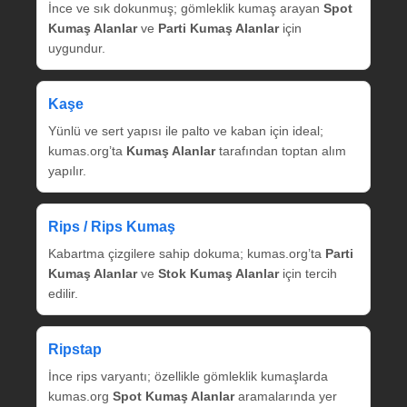
İnce ve sık dokunmuş; gömleklik kumaş arayan
Spot
Kumaş Alanlar
ve
Parti Kumaş Alanlar
için
uygundur.
Kaşe
Yünlü ve sert yapısı ile palto ve kaban için ideal;
kumas.org’ta
Kumaş Alanlar
tarafından toptan alım
yapılır.
Rips / Rips Kumaş
Kabartma çizgilere sahip dokuma; kumas.org’ta
Parti
Kumaş Alanlar
ve
Stok Kumaş Alanlar
için tercih
edilir.
Ripstap
İnce rips varyantı; özellikle gömleklik kumaşlarda
kumas.org
Spot Kumaş Alanlar
aramalarında yer