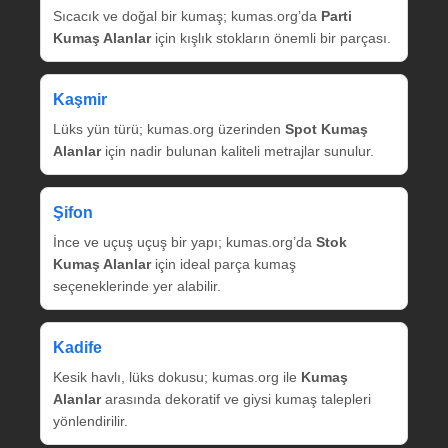
Sıcacık ve doğal bir kumaş; kumas.org’da
Parti
Kumaş Alanlar
için kışlık stokların önemli bir parçası.
Kaşmir
Lüks yün türü; kumas.org üzerinden
Spot Kumaş
Alanlar
için nadir bulunan kaliteli metrajlar sunulur.
Şifon
İnce ve uçuş uçuş bir yapı; kumas.org’da
Stok
Kumaş Alanlar
için ideal parça kumaş
seçeneklerinde yer alabilir.
Kadife
Kesik havlı, lüks dokusu; kumas.org ile
Kumaş
Alanlar
arasında dekoratif ve giysi kumaş talepleri
yönlendirilir.