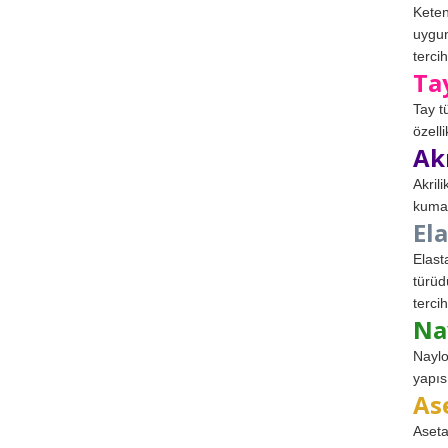
Keten
uygun
tercih
Ta
Tay t
özell
Ak
Akril
kumaş
El
Elast
türüd
tercih
Na
Naylo
yapıs
As
Aseta