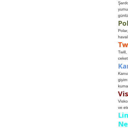
Şardo
yumuş
günlü
Po
Polar
haval
Tw
Twill
ceketl
Ka
Kanva
giyim
kumaş
Vi
Visko
ve et
Li
Ne