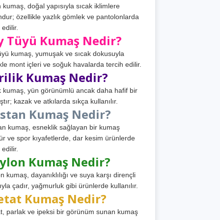
 kumaş, doğal yapısıyla sıcak iklimlere
dur; özellikle yazlık gömlek ve pantolonlarda
 edilir.
y Tüyü Kumaş Nedir?
üyü kumaş, yumuşak ve sıcak dokusuyla
ikle mont içleri ve soğuk havalarda tercih edilir.
rilik Kumaş Nedir?
ik kumaş, yün görünümlü ancak daha hafif bir
tır; kazak ve atkılarda sıkça kullanılır.
astan Kumaş Nedir?
an kumaş, esneklik sağlayan bir kumaş
ür ve spor kıyafetlerde, dar kesim ürünlerde
 edilir.
ylon Kumaş Nedir?
n kumaş, dayanıklılığı ve suya karşı dirençli
ıyla çadır, yağmurluk gibi ürünlerde kullanılır.
etat Kumaş Nedir?
t, parlak ve ipeksi bir görünüm sunan kumaş