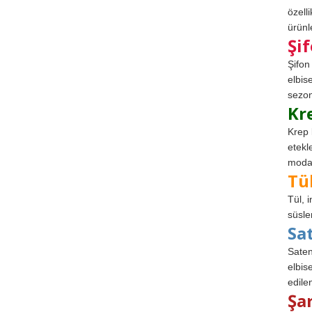
özell
ürünle
Şi
Şifon
elbis
sezon
Kr
Krep 
etekl
modad
Tü
Tül, 
süsle
Sa
Saten
elbise
edile
Şa