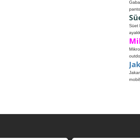
Gabar
panto
Sü
Süet 
ayakk
Mi
Mikro
outdo
Ja
Jakar
mobil