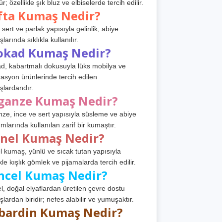
r; özellikle şık bluz ve elbiselerde tercih edilir.
fta Kumaş Nedir?
 sert ve parlak yapısıyla gelinlik, abiye
arında sıklıkla kullanılır.
okad Kumaş Nedir?
d, kabartmalı dokusuyla lüks mobilya ve
asyon ürünlerinde tercih edilen
lardandır.
ganze Kumaş Nedir?
ze, ince ve sert yapısıyla süsleme ve abiye
ımlarında kullanılan zarif bir kumaştır.
anel Kumaş Nedir?
l kumaş, yünlü ve sıcak tutan yapısıyla
kle kışlık gömlek ve pijamalarda tercih edilir.
ncel Kumaş Nedir?
l, doğal elyaflardan üretilen çevre dostu
lardan biridir; nefes alabilir ve yumuşaktır.
bardin Kumaş Nedir?