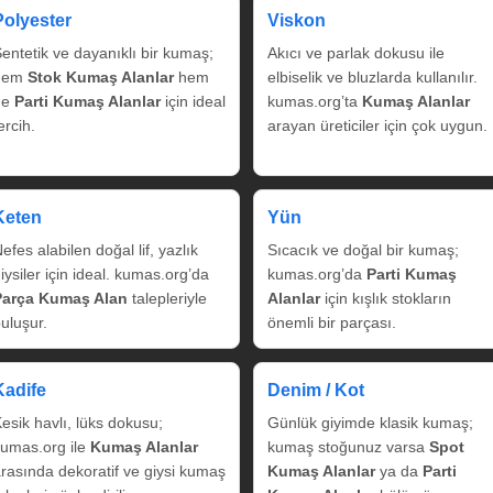
Polyester
Viskon
entetik ve dayanıklı bir kumaş;
Akıcı ve parlak dokusu ile
hem
Stok Kumaş Alanlar
hem
elbiselik ve bluzlarda kullanılır.
de
Parti Kumaş Alanlar
için ideal
kumas.org’ta
Kumaş Alanlar
ercih.
arayan üreticiler için çok uygun.
Keten
Yün
efes alabilen doğal lif, yazlık
Sıcacık ve doğal bir kumaş;
iysiler için ideal. kumas.org’da
kumas.org’da
Parti Kumaş
Parça Kumaş Alan
talepleriyle
Alanlar
için kışlık stokların
uluşur.
önemli bir parçası.
Kadife
Denim / Kot
esik havlı, lüks dokusu;
Günlük giyimde klasik kumaş;
umas.org ile
Kumaş Alanlar
kumaş stoğunuz varsa
Spot
rasında dekoratif ve giysi kumaş
Kumaş Alanlar
ya da
Parti