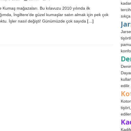
kadar
e Kumaş mağazaları. Bu kılavuzu 2010 yılında ilk
terci
ğımda, İngiltere’de güzel kumaşlar satın almak için pek çok
sıkça
oktu. İşler nasıl değişti! Günümüzde çok sayıda
[…]
Ja
Jarse
tişör
pamuk
konfo
De
Denim
Dayan
kulla
edilir.
Ko
Koton
tişör
edile
Ka
Kadif