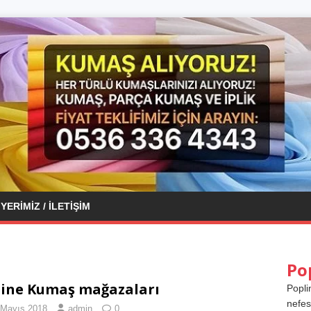
YERIMIZ / İLETIŞIM
Po
ine Kumaş mağazaları
Popli
nefes
 Mayıs 2018
admin
0