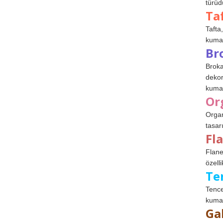
türüdü
Ta
Tafta,
kumaşl
Br
Broka
dekor
kumaş
Or
Organ
tasar
Fl
Flane
özelli
Te
Tence
kumaş
Ga