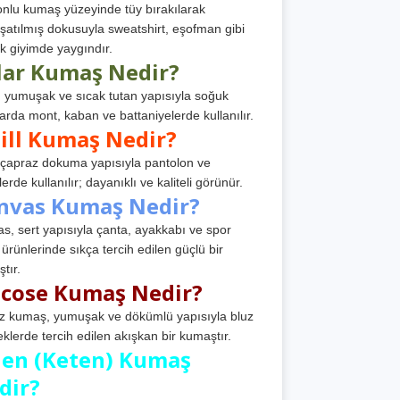
nlu kumaş yüzeyinde tüy bırakılarak
atılmış dokusuyla sweatshirt, eşofman gibi
k giyimde yaygındır.
lar Kumaş Nedir?
, yumuşak ve sıcak tutan yapısıyla soğuk
arda mont, kaban ve battaniyelerde kullanılır.
ill Kumaş Nedir?
, çapraz dokuma yapısıyla pantolon ve
erde kullanılır; dayanıklı ve kaliteli görünür.
nvas Kumaş Nedir?
s, sert yapısıyla çanta, ayakkabı ve spor
 ürünlerinde sıkça tercih edilen güçlü bir
tır.
scose Kumaş Nedir?
z kumaş, yumuşak ve dökümlü yapısıyla bluz
eklerde tercih edilen akışkan bir kumaştır.
nen (Keten) Kumaş
dir?