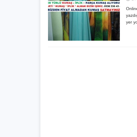
Onlin
yazdı
yer y