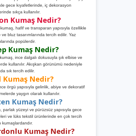
ikle gece kıyafetlerinde, iç dekorasyon
rinde sıkça kullanılır.
fon Kumaş Nedir?
 kumaş, hafif ve transparan yapısıyla özellikle
e ve bluz tasarımlarında tercih edilir. Yaz
larında popülerdir.
ep Kumaş Nedir?
kumaş, ince dalgalı dokusuyla şık elbise ve
erde kullanılır. Akışkan görünümü nedeniyle
a sık tercih edilir.
l Kumaş Nedir?
ince örgü yapısıyla gelinlik, abiye ve dekoratif
melerde yaygın olarak kullanılır.
ten Kumaş Nedir?
, parlak yüzeyi ve pürüzsüz yapısıyla gece
leri ve lüks tekstil ürünlerinde en çok tercih
n kumaşlardandır.
rdonlu Kumaş Nedir?