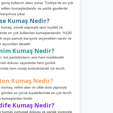
 geniş kullanım alanı sunar. Türkiye’de en çok
h edilen kumaşlardandır ve yazlık giysilerde
 karşımıza çıkar.
rse Kumaş Nedir?
 kumaş, esnek yapısıyla spor kıyafet ve
tlerde en çok kullanılan kumaşlardandır. %100
 veya pamuk-karışımlı seçenekleri vardır ve
r açısından idealdir.
nim Kumaş Nedir?
; kot pantolonların ana ham maddesidir.
ıklı dokusu sayesinde hem günlük
nımda hem moda endüstrisinde sık tercih
ton Kumaş Nedir?
 kumaş, nefes alan ve cilde dost yapısıyla
t, gömlek ve çocuk kıyafetlerinde en çok tercih
n kumaşlardan biridir.
dife Kumaş Nedir?
e kumaş yumuşak dokusu ve parlak yüzeyiyle