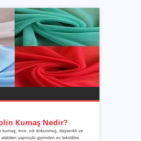
plin Kumaş Nedir?
n kumaş; ince, sık dokunmuş, dayanıklı ve
 alabilen yapısıyla giyimden ev tekstiline