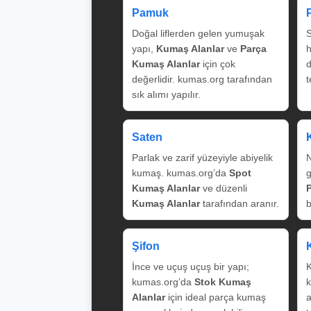
Pamuk
Doğal liflerden gelen yumuşak
S
yapı,
Kumaş Alanlar
ve
Parça
Kumaş Alanlar
için çok
değerlidir. kumas.org tarafından
t
sık alımı yapılır.
Saten
Parlak ve zarif yüzeyiyle abiyelik
N
kumaş. kumas.org’da
Spot
g
Kumaş Alanlar
ve düzenli
Kumaş Alanlar
tarafından aranır.
b
Şifon
İnce ve uçuş uçuş bir yapı;
K
kumas.org’da
Stok Kumaş
k
Alanlar
için ideal parça kumaş
a