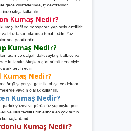
ikle gece kıyafetlerinde, iç dekorasyon
rinde sıkça kullanılır.
fon Kumaş Nedir?
 kumaş, hafif ve transparan yapısıyla özellikle
e ve bluz tasarımlarında tercih edilir. Yaz
larında popülerdir.
ep Kumaş Nedir?
kumaş, ince dalgalı dokusuyla şık elbise ve
erde kullanılır. Akışkan görünümü nedeniyle
a sık tercih edilir.
l Kumaş Nedir?
ince örgü yapısıyla gelinlik, abiye ve dekoratif
melerde yaygın olarak kullanılır.
ten Kumaş Nedir?
, parlak yüzeyi ve pürüzsüz yapısıyla gece
leri ve lüks tekstil ürünlerinde en çok tercih
n kumaşlardandır.
rdonlu Kumaş Nedir?