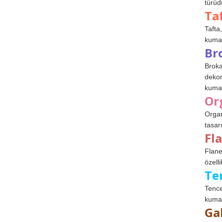
türüdü
Ta
Tafta,
kumaşl
Br
Broka
dekor
kumaş
Or
Organ
tasar
Fl
Flane
özelli
Te
Tence
kumaş
Ga