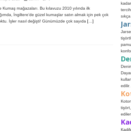
kadar
e Kumaş mağazaları. Bu kılavuzu 2010 yılında ilk
terci
ğımda, İngiltere’de güzel kumaşlar satın almak için pek çok
sıkça
oktu. İşler nasıl değişti! Günümüzde çok sayıda
[…]
Ja
Jarse
tişör
pamuk
konfo
De
Denim
Dayan
kulla
edilir.
Ko
Koton
tişör
edile
Ka
Kadif