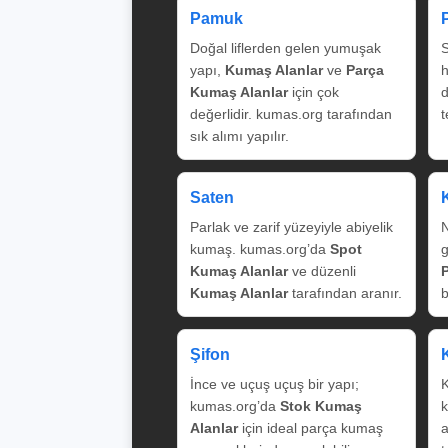
Pamuk
Doğal liflerden gelen yumuşak
S
yapı,
Kumaş Alanlar
ve
Parça
Kumaş Alanlar
için çok
değerlidir. kumas.org tarafından
t
sık alımı yapılır.
Saten
Parlak ve zarif yüzeyiyle abiyelik
N
kumaş. kumas.org’da
Spot
g
Kumaş Alanlar
ve düzenli
Kumaş Alanlar
tarafından aranır.
b
Şifon
İnce ve uçuş uçuş bir yapı;
K
kumas.org’da
Stok Kumaş
k
Alanlar
için ideal parça kumaş
a