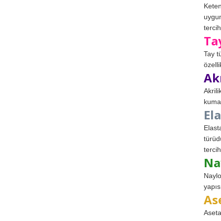
Keten
uygun
tercih
Ta
Tay t
özell
Ak
Akril
kumaş
El
Elast
türüd
tercih
Na
Naylo
yapıs
As
Aseta