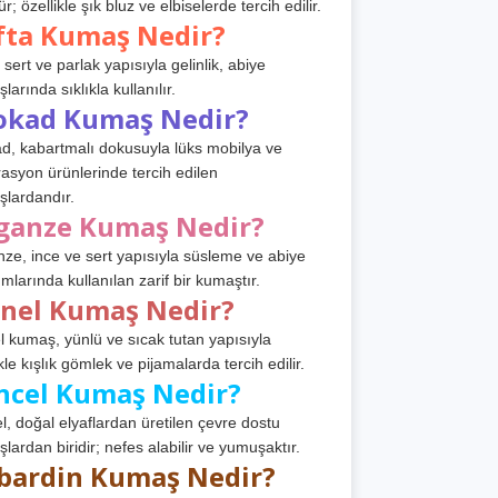
r; özellikle şık bluz ve elbiselerde tercih edilir.
fta Kumaş Nedir?
 sert ve parlak yapısıyla gelinlik, abiye
arında sıklıkla kullanılır.
okad Kumaş Nedir?
d, kabartmalı dokusuyla lüks mobilya ve
asyon ürünlerinde tercih edilen
lardandır.
ganze Kumaş Nedir?
ze, ince ve sert yapısıyla süsleme ve abiye
ımlarında kullanılan zarif bir kumaştır.
anel Kumaş Nedir?
l kumaş, yünlü ve sıcak tutan yapısıyla
kle kışlık gömlek ve pijamalarda tercih edilir.
ncel Kumaş Nedir?
l, doğal elyaflardan üretilen çevre dostu
lardan biridir; nefes alabilir ve yumuşaktır.
bardin Kumaş Nedir?