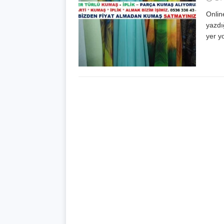
Onlin
yazdı
yer y