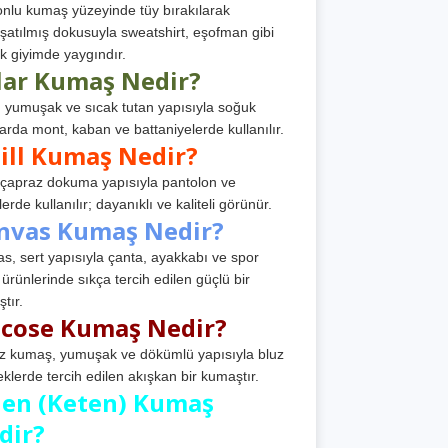
nlu kumaş yüzeyinde tüy bırakılarak
atılmış dokusuyla sweatshirt, eşofman gibi
k giyimde yaygındır.
lar Kumaş Nedir?
, yumuşak ve sıcak tutan yapısıyla soğuk
arda mont, kaban ve battaniyelerde kullanılır.
ill Kumaş Nedir?
, çapraz dokuma yapısıyla pantolon ve
erde kullanılır; dayanıklı ve kaliteli görünür.
nvas Kumaş Nedir?
s, sert yapısıyla çanta, ayakkabı ve spor
 ürünlerinde sıkça tercih edilen güçlü bir
tır.
scose Kumaş Nedir?
z kumaş, yumuşak ve dökümlü yapısıyla bluz
eklerde tercih edilen akışkan bir kumaştır.
nen (Keten) Kumaş
dir?