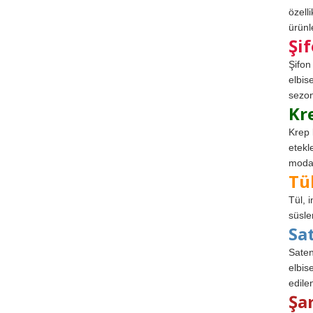
özell
ürünle
Şi
Şifon
elbis
sezon
Kr
Krep 
etekl
modad
Tü
Tül, 
süsle
Sa
Saten
elbise
edile
Şa