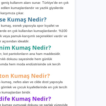
 geniş kullanım alanı sunar. Türkiye’de en çok
h edilen kumaşlardandır ve yazlık giysilerde
 karşımıza çıkar.
rse Kumaş Nedir?
 kumaş, esnek yapısıyla spor kıyafet ve
tlerde en çok kullanılan kumaşlardandır. %100
 veya pamuk-karışımlı seçenekleri vardır ve
r açısından idealdir.
nim Kumaş Nedir?
; kot pantolonların ana ham maddesidir.
ıklı dokusu sayesinde hem günlük
nımda hem moda endüstrisinde sık tercih
ton Kumaş Nedir?
 kumaş, nefes alan ve cilde dost yapısıyla
t, gömlek ve çocuk kıyafetlerinde en çok tercih
n kumaşlardan biridir.
dife Kumaş Nedir?
e kumaş yumuşak dokusu ve parlak yüzeyiyle