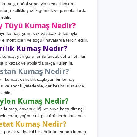
 kumaş, doğal yapısıyla sıcak iklimlere
dur; özellikle yazlık gömlek ve pantolonlarda
 edilir.
y Tüyü Kumaş Nedir?
üyü kumaş, yumuşak ve sıcak dokusuyla
ikle mont içleri ve soğuk havalarda tercih edilir.
rilik Kumaş Nedir?
ik kumaş, yün görünümlü ancak daha hafif bir
tır; kazak ve atkılarda sıkça kullanılır.
astan Kumaş Nedir?
an kumaş, esneklik sağlayan bir kumaş
ür ve spor kıyafetlerde, dar kesim ürünlerde
 edilir.
ylon Kumaş Nedir?
n kumaş, dayanıklılığı ve suya karşı dirençli
ıyla çadır, yağmurluk gibi ürünlerde kullanılır.
etat Kumaş Nedir?
t, parlak ve ipeksi bir görünüm sunan kumaş