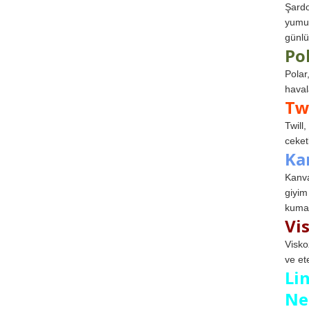
Şardo
yumuş
günlü
Po
Polar
haval
Tw
Twill
ceketl
Ka
Kanva
giyim
kumaş
Vi
Visko
ve et
Li
Ne