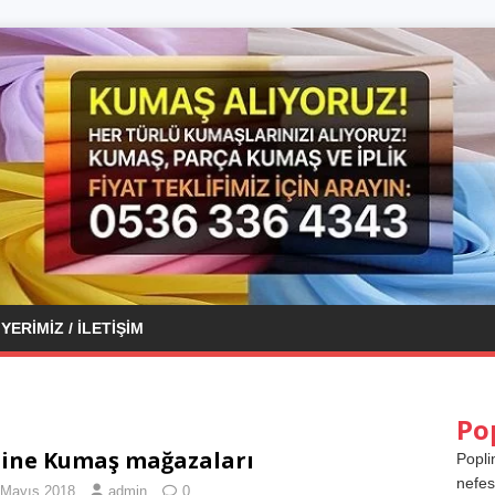
YERIMIZ / İLETIŞIM
Po
ine Kumaş mağazaları
Popli
nefes
 Mayıs 2018
admin
0