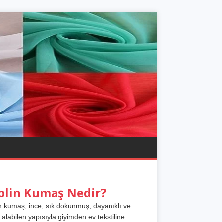
plin Kumaş Nedir?
n kumaş; ince, sık dokunmuş, dayanıklı ve
 alabilen yapısıyla giyimden ev tekstiline