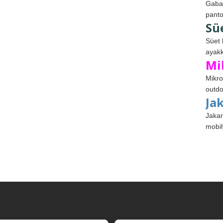
Gabar
panto
Sü
Süet 
ayakk
Mi
Mikro
outdo
Ja
Jakar
mobil