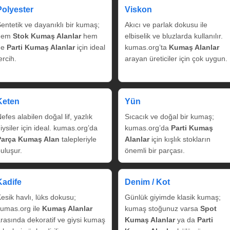
Polyester
Viskon
entetik ve dayanıklı bir kumaş;
Akıcı ve parlak dokusu ile
hem
Stok Kumaş Alanlar
hem
elbiselik ve bluzlarda kullanılır.
de
Parti Kumaş Alanlar
için ideal
kumas.org’ta
Kumaş Alanlar
ercih.
arayan üreticiler için çok uygun.
Keten
Yün
efes alabilen doğal lif, yazlık
Sıcacık ve doğal bir kumaş;
iysiler için ideal. kumas.org’da
kumas.org’da
Parti Kumaş
Parça Kumaş Alan
talepleriyle
Alanlar
için kışlık stokların
uluşur.
önemli bir parçası.
Kadife
Denim / Kot
esik havlı, lüks dokusu;
Günlük giyimde klasik kumaş;
umas.org ile
Kumaş Alanlar
kumaş stoğunuz varsa
Spot
rasında dekoratif ve giysi kumaş
Kumaş Alanlar
ya da
Parti