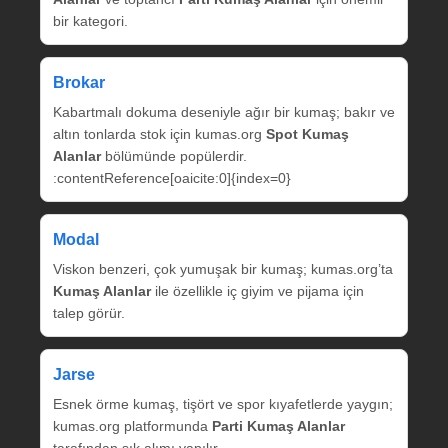
bir kategori.
Brokar
Kabartmalı dokuma deseniyle ağır bir kumaş; bakır ve
altın tonlarda stok için kumas.org
Spot Kumaş
Alanlar
bölümünde popülerdir.
:contentReference[oaicite:0]{index=0}
Modal
Viskon benzeri, çok yumuşak bir kumaş; kumas.org’ta
Kumaş Alanlar
ile özellikle iç giyim ve pijama için
talep görür.
Jarse
Esnek örme kumaş, tişört ve spor kıyafetlerde yaygın;
kumas.org platformunda
Parti Kumaş Alanlar