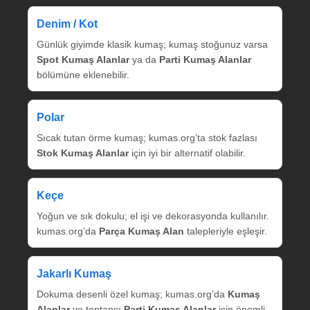
Denim / Kot
Günlük giyimde klasik kumaş; kumaş stoğunuz varsa
Spot Kumaş Alanlar
ya da
Parti Kumaş Alanlar
bölümüne eklenebilir.
Polar
Sıcak tutan örme kumaş; kumas.org’ta stok fazlası
Stok Kumaş Alanlar
için iyi bir alternatif olabilir.
Keçe
Yoğun ve sık dokulu; el işi ve dekorasyonda kullanılır.
kumas.org’da
Parça Kumaş Alan
talepleriyle eşleşir.
Jakarlı Kumaş
Dokuma desenli özel kumaş; kumas.org’da
Kumaş
Alanlar
ve toptancı
Parti Kumaş Alanlar
için önemli