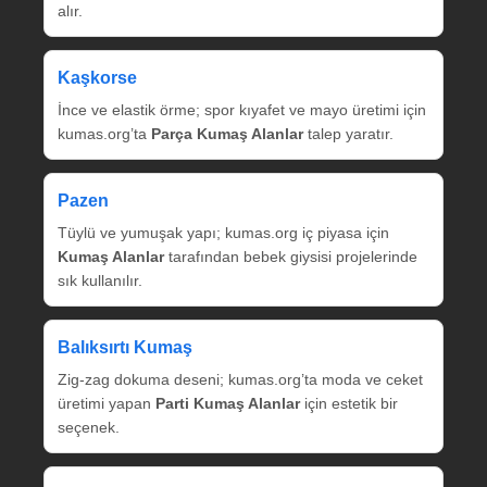
alır.
Kaşkorse
İnce ve elastik örme; spor kıyafet ve mayo üretimi için
kumas.org’ta
Parça Kumaş Alanlar
talep yaratır.
Pazen
Tüylü ve yumuşak yapı; kumas.org iç piyasa için
Kumaş Alanlar
tarafından bebek giysisi projelerinde
sık kullanılır.
Balıksırtı Kumaş
Zig‑zag dokuma deseni; kumas.org’ta moda ve ceket
üretimi yapan
Parti Kumaş Alanlar
için estetik bir
seçenek.