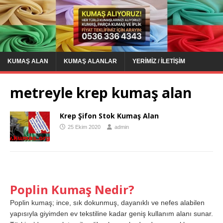
KUMAŞ ALAN
KUMAŞ ALANLAR
YERIMIZ / İLETIŞIM
metreyle krep kumaş alan
Krep Şifon Stok Kumaş Alan
25 Ekim 2020
admin
Poplin Kumaş Nedir?
Poplin kumaş; ince, sık dokunmuş, dayanıklı ve nefes alabilen
yapısıyla giyimden ev tekstiline kadar geniş kullanım alanı sunar.