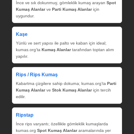
İnce ve sık dokunmuş; gömleklik kumaş arayan
Spot
Kumaş Alanlar
ve
Parti Kumaş Alanlar
için
uygundur.
Kaşe
Yünlü ve sert yapısı ile palto ve kaban için ideal;
kumas.org’ta
Kumaş Alanlar
tarafından toptan alım
yapılır.
Rips / Rips Kumaş
Kabartma çizgilere sahip dokuma; kumas.org’ta
Parti
Kumaş Alanlar
ve
Stok Kumaş Alanlar
için tercih
edilir.
Ripstap
İnce rips varyantı; özellikle gömleklik kumaşlarda
kumas.org
Spot Kumaş Alanlar
aramalarında yer