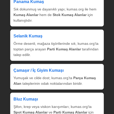
Panama Kumaş
Sık dokunmuş ve dayanıklı yapı; kumas.org ile hem
Kumaş Alanlar
hem de
Stok Kumaş Alanlar
için
kullanışlıdır.
Selanik Kumaş
Örme desenli, mağaza tişörtlerinde sık; kumas.org’ta
toptan parça arayan
Parti Kumaş Alanlar
tarafından
talep edilir.
Çamaşır / İç Giyim Kumaşı
Yumuşak ve cilde dost; kumas.org’ta
Parça Kumaş
Alan
taleplerinin odak noktalarından biridir.
Bluz Kumaşı
Şifon, krep veya viskon karışımları; kumas.org’ta
Spot Kumaş Alanlar
ve
Parti Kumaş Alanlar
için