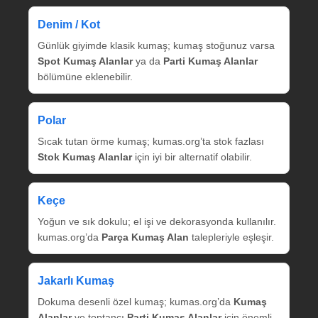
Denim / Kot
Günlük giyimde klasik kumaş; kumaş stoğunuz varsa
Spot Kumaş Alanlar
ya da
Parti Kumaş Alanlar
bölümüne eklenebilir.
Polar
Sıcak tutan örme kumaş; kumas.org’ta stok fazlası
Stok Kumaş Alanlar
için iyi bir alternatif olabilir.
Keçe
Yoğun ve sık dokulu; el işi ve dekorasyonda kullanılır.
kumas.org’da
Parça Kumaş Alan
talepleriyle eşleşir.
Jakarlı Kumaş
Dokuma desenli özel kumaş; kumas.org’da
Kumaş
Alanlar
ve toptancı
Parti Kumaş Alanlar
için önemli