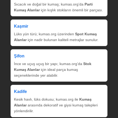
Sıcacık ve doğal bir kumaş; kumas.org’da
Parti
Kumaş Alanlar
için kışlık stokların önemli bir parçası.
Kaşmir
Lüks yün türü; kumas.org üzerinden
Spot Kumaş
Alanlar
için nadir bulunan kaliteli metrajlar sunulur.
Şifon
İnce ve uçuş uçuş bir yapı; kumas.org’da
Stok
Kumaş Alanlar
için ideal parça kumaş
seçeneklerinde yer alabilir.
Kadife
Kesik havlı, lüks dokusu; kumas.org ile
Kumaş
Alanlar
arasında dekoratif ve giysi kumaş talepleri
yönlendirilir.