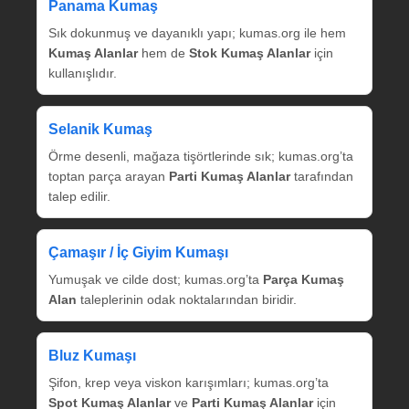
Panama Kumaş
Sık dokunmuş ve dayanıklı yapı; kumas.org ile hem
Kumaş Alanlar
hem de
Stok Kumaş Alanlar
için
kullanışlıdır.
Selanik Kumaş
Örme desenli, mağaza tişörtlerinde sık; kumas.org’ta
toptan parça arayan
Parti Kumaş Alanlar
tarafından
talep edilir.
Çamaşır / İç Giyim Kumaşı
Yumuşak ve cilde dost; kumas.org’ta
Parça Kumaş
Alan
taleplerinin odak noktalarından biridir.
Bluz Kumaşı
Şifon, krep veya viskon karışımları; kumas.org’ta
Spot Kumaş Alanlar
ve
Parti Kumaş Alanlar
için