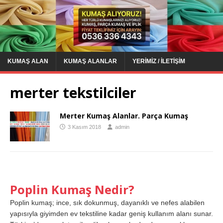
KUMAŞ ALAN
KUMAŞ ALANLAR
YERIMIZ / İLETIŞIM
merter tekstilciler
Merter Kumaş Alanlar. Parça Kumaş
3 Kasım 2018
admin
Poplin Kumaş Nedir?
Poplin kumaş; ince, sık dokunmuş, dayanıklı ve nefes alabilen
yapısıyla giyimden ev tekstiline kadar geniş kullanım alanı sunar.