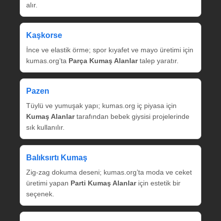
alır.
Kaşkorse
İnce ve elastik örme; spor kıyafet ve mayo üretimi için
kumas.org’ta
Parça Kumaş Alanlar
talep yaratır.
Pazen
Tüylü ve yumuşak yapı; kumas.org iç piyasa için
Kumaş Alanlar
tarafından bebek giysisi projelerinde
sık kullanılır.
Balıksırtı Kumaş
Zig‑zag dokuma deseni; kumas.org’ta moda ve ceket
üretimi yapan
Parti Kumaş Alanlar
için estetik bir
seçenek.