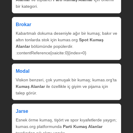
bir kategori.
Brokar
Kabartmalı dokuma deseniyle ağır bir kumaş; bakır ve
altın tonlarda stok için kumas.org
Spot Kumaş
Alanlar
bölümünde popülerdir.
:contentReference[oaicite:0]{index=0}
Modal
Viskon benzeri, çok yumuşak bir kumaş; kumas.org’ta
Kumaş Alanlar
ile özellikle iç giyim ve pijama için
talep görür.
Jarse
Esnek örme kumaş, tişört ve spor kıyafetlerde yaygın;
kumas.org platformunda
Parti Kumaş Alanlar