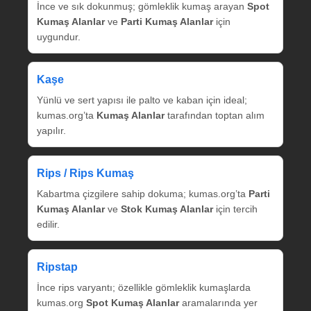
İnce ve sık dokunmuş; gömleklik kumaş arayan
Spot
Kumaş Alanlar
ve
Parti Kumaş Alanlar
için
uygundur.
Kaşe
Yünlü ve sert yapısı ile palto ve kaban için ideal;
kumas.org’ta
Kumaş Alanlar
tarafından toptan alım
yapılır.
Rips / Rips Kumaş
Kabartma çizgilere sahip dokuma; kumas.org’ta
Parti
Kumaş Alanlar
ve
Stok Kumaş Alanlar
için tercih
edilir.
Ripstap
İnce rips varyantı; özellikle gömleklik kumaşlarda
kumas.org
Spot Kumaş Alanlar
aramalarında yer