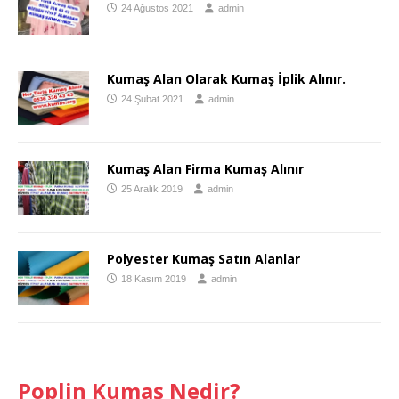
24 Ağustos 2021
admin
Kumaş Alan Olarak Kumaş İplik Alınır.
24 Şubat 2021
admin
Kumaş Alan Firma Kumaş Alınır
25 Aralık 2019
admin
Polyester Kumaş Satın Alanlar
18 Kasım 2019
admin
Poplin Kumaş Nedir?