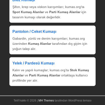
Şifon, krep veya viskon karışımları; kumas.org’ta
Spot Kumaş Alanlar
ve
Parti Kumaş Alanlar
için
tasarım kumaşı olarak değerlidir.
Pantolon / Ceket Kumaşı
Gabardin, yünlü ve denim karışımları; kumas.org
üzerinden
Kumaş Alanlar
tarafından dış giyim için
yoğun talep alır.
Yelek / Pardesü Kumaşı
Kalın ve yapılı kumaşlar; kumas.org’ta
Stok Kumaş
Alanlar
ve
Parti Kumaş Alanlar
ortaklaşa kullanıcı
profilinde yer alır.
Telif hakkı © 2026 |
MH Themes
tarafından WordPress teması