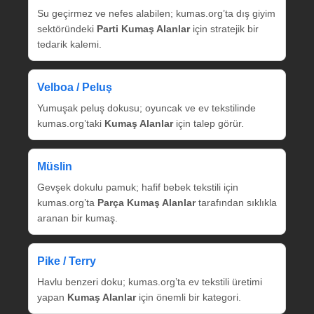
Su geçirmez ve nefes alabilen; kumas.org’ta dış giyim
sektöründeki
Parti Kumaş Alanlar
için stratejik bir
tedarik kalemi.
Velboa / Peluş
Yumuşak peluş dokusu; oyuncak ve ev tekstilinde
kumas.org’taki
Kumaş Alanlar
için talep görür.
Müslin
Gevşek dokulu pamuk; hafif bebek tekstili için
kumas.org’ta
Parça Kumaş Alanlar
tarafından sıklıkla
aranan bir kumaş.
Pike / Terry
Havlu benzeri doku; kumas.org’ta ev tekstili üretimi
yapan
Kumaş Alanlar
için önemli bir kategori.