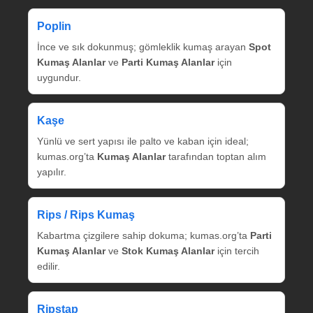
Poplin
İnce ve sık dokunmuş; gömleklik kumaş arayan
Spot
Kumaş Alanlar
ve
Parti Kumaş Alanlar
için
uygundur.
Kaşe
Yünlü ve sert yapısı ile palto ve kaban için ideal;
kumas.org’ta
Kumaş Alanlar
tarafından toptan alım
yapılır.
Rips / Rips Kumaş
Kabartma çizgilere sahip dokuma; kumas.org’ta
Parti
Kumaş Alanlar
ve
Stok Kumaş Alanlar
için tercih
edilir.
Ripstap