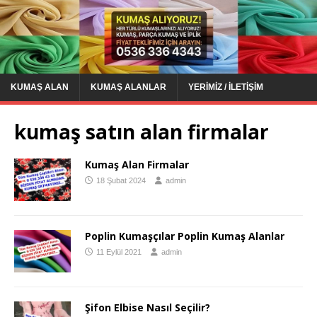
KUMAŞ ALAN
KUMAŞ ALANLAR
YERIMIZ / İLETIŞIM
kumaş satın alan firmalar
Kumaş Alan Firmalar
18 Şubat 2024
admin
Poplin Kumaşçılar Poplin Kumaş Alanlar
11 Eylül 2021
admin
Şifon Elbise Nasıl Seçilir?