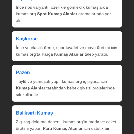
İnce rips varyantı; özellikle gömleklik kumaşlarda
kumas.org
Spot Kumaş Alanlar
aramalarında yer
alır.
Kaşkorse
İnce ve elastik örme; spor kıyafet ve mayo üretimi için
kumas.org’ta
Parça Kumaş Alanlar
talep yaratır.
Pazen
Tüylü ve yumuşak yapı; kumas.org iç piyasa için
Kumaş Alanlar
tarafından bebek giysisi projelerinde
sık kullanılır.
Balıksırtı Kumaş
Zig‑zag dokuma deseni; kumas.org’ta moda ve ceket
üretimi yapan
Parti Kumaş Alanlar
için estetik bir