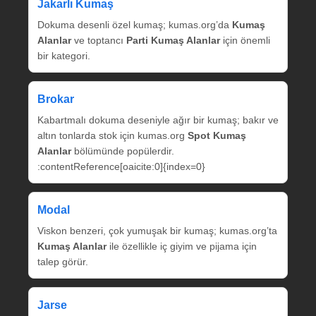
Jakarlı Kumaş
Dokuma desenli özel kumaş; kumas.org’da
Kumaş
Alanlar
ve toptancı
Parti Kumaş Alanlar
için önemli
bir kategori.
Brokar
Kabartmalı dokuma deseniyle ağır bir kumaş; bakır ve
altın tonlarda stok için kumas.org
Spot Kumaş
Alanlar
bölümünde popülerdir.
:contentReference[oaicite:0]{index=0}
Modal
Viskon benzeri, çok yumuşak bir kumaş; kumas.org’ta
Kumaş Alanlar
ile özellikle iç giyim ve pijama için
talep görür.
Jarse