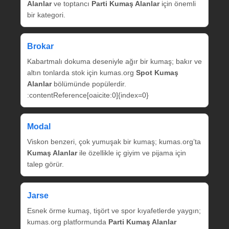
Alanlar
ve toptancı
Parti Kumaş Alanlar
için önemli
bir kategori.
Brokar
Kabartmalı dokuma deseniyle ağır bir kumaş; bakır ve
altın tonlarda stok için kumas.org
Spot Kumaş
Alanlar
bölümünde popülerdir.
:contentReference[oaicite:0]{index=0}
Modal
Viskon benzeri, çok yumuşak bir kumaş; kumas.org’ta
Kumaş Alanlar
ile özellikle iç giyim ve pijama için
talep görür.
Jarse
Esnek örme kumaş, tişört ve spor kıyafetlerde yaygın;
kumas.org platformunda
Parti Kumaş Alanlar