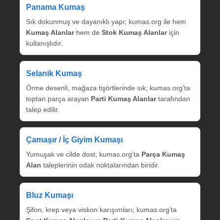
Panama Kumaş
Sık dokunmuş ve dayanıklı yapı; kumas.org ile hem
Kumaş Alanlar
hem de
Stok Kumaş Alanlar
için
kullanışlıdır.
Selanik Kumaş
Örme desenli, mağaza tişörtlerinde sık; kumas.org’ta
toptan parça arayan
Parti Kumaş Alanlar
tarafından
talep edilir.
Çamaşır / İç Giyim Kumaşı
Yumuşak ve cilde dost; kumas.org’ta
Parça Kumaş
Alan
taleplerinin odak noktalarından biridir.
Bluz Kumaşı
Şifon, krep veya viskon karışımları; kumas.org’ta