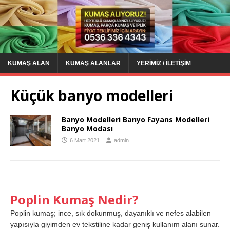
KUMAŞ ALAN
KUMAŞ ALANLAR
YERIMIZ / İLETIŞIM
Küçük banyo modelleri
Banyo Modelleri Banyo Fayans Modelleri
Banyo Modası
6 Mart 2021
admin
Poplin Kumaş Nedir?
Poplin kumaş; ince, sık dokunmuş, dayanıklı ve nefes alabilen
yapısıyla giyimden ev tekstiline kadar geniş kullanım alanı sunar.