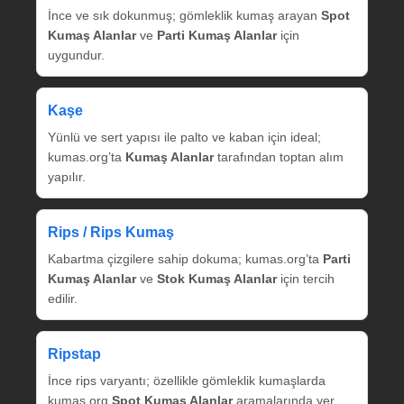
İnce ve sık dokunmuş; gömleklik kumaş arayan
Spot
Kumaş Alanlar
ve
Parti Kumaş Alanlar
için
uygundur.
Kaşe
Yünlü ve sert yapısı ile palto ve kaban için ideal;
kumas.org’ta
Kumaş Alanlar
tarafından toptan alım
yapılır.
Rips / Rips Kumaş
Kabartma çizgilere sahip dokuma; kumas.org’ta
Parti
Kumaş Alanlar
ve
Stok Kumaş Alanlar
için tercih
edilir.
Ripstap
İnce rips varyantı; özellikle gömleklik kumaşlarda
kumas.org
Spot Kumaş Alanlar
aramalarında yer