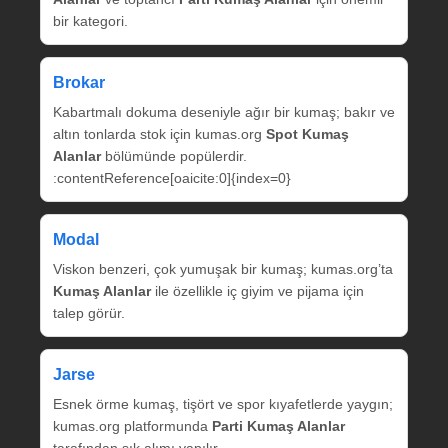
bir kategori.
Brokar
Kabartmalı dokuma deseniyle ağır bir kumaş; bakır ve
altın tonlarda stok için kumas.org
Spot Kumaş
Alanlar
bölümünde popülerdir.
:contentReference[oaicite:0]{index=0}
Modal
Viskon benzeri, çok yumuşak bir kumaş; kumas.org’ta
Kumaş Alanlar
ile özellikle iç giyim ve pijama için
talep görür.
Jarse
Esnek örme kumaş, tişört ve spor kıyafetlerde yaygın;
kumas.org platformunda
Parti Kumaş Alanlar