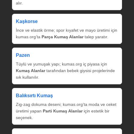
alır.
Kaşkorse
İnce ve elastik örme; spor kıyafet ve mayo üretimi için
kumas.org’ta
Parça Kumaş Alanlar
talep yaratır.
Pazen
Tüylü ve yumuşak yapı; kumas.org iç piyasa için
Kumaş Alanlar
tarafından bebek giysisi projelerinde
sık kullanılır.
Balıksırtı Kumaş
Zig‑zag dokuma deseni; kumas.org’ta moda ve ceket
üretimi yapan
Parti Kumaş Alanlar
için estetik bir
seçenek.