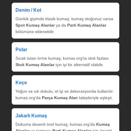
Denim / Kot
Günlük giyimde klasik kumaş; kumaş stoğunuz varsa
Spot Kumaş Alanlar
ya da
Parti Kumaş Alanlar
bölümüne eklenebilir.
Polar
Sıcak tutan örme kumaş; kumas.org’ta stok fazlası
Stok Kumaş Alanlar
için iyi bir alternatif olabilir.
Keçe
Yoğun ve sık dokulu; el işi ve dekorasyonda kullanılır.
kumas.org’da
Parça Kumaş Alan
talepleriyle eşleşir.
Jakarlı Kumaş
Dokuma desenli özel kumaş; kumas.org’da
Kumaş
Alanlar
ve toptancı
Parti Kumaş Alanlar
için önemli