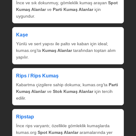
İnce ve sık dokunmuş; gömleklik kumaş arayan
Spot
Kumaş Alanlar
ve
Parti Kumaş Alanlar
için
uygundur.
Kaşe
Yünlü ve sert yapısı ile palto ve kaban için ideal;
kumas.org’ta
Kumaş Alanlar
tarafından toptan alım
yapılır.
Rips / Rips Kumaş
Kabartma çizgilere sahip dokuma; kumas.org’ta
Parti
Kumaş Alanlar
ve
Stok Kumaş Alanlar
için tercih
edilir.
Ripstap
İnce rips varyantı; özellikle gömleklik kumaşlarda
kumas.org
Spot Kumaş Alanlar
aramalarında yer