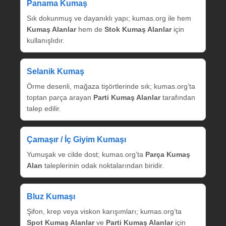
Panama Kumaş
Sık dokunmuş ve dayanıklı yapı; kumas.org ile hem
Kumaş Alanlar
hem de
Stok Kumaş Alanlar
için
kullanışlıdır.
Selanik Kumaş
Örme desenli, mağaza tişörtlerinde sık; kumas.org’ta
toptan parça arayan
Parti Kumaş Alanlar
tarafından
talep edilir.
Çamaşır / İç Giyim Kumaşı
Yumuşak ve cilde dost; kumas.org’ta
Parça Kumaş
Alan
taleplerinin odak noktalarından biridir.
Bluz Kumaşı
Şifon, krep veya viskon karışımları; kumas.org’ta
Spot Kumaş Alanlar
ve
Parti Kumaş Alanlar
için