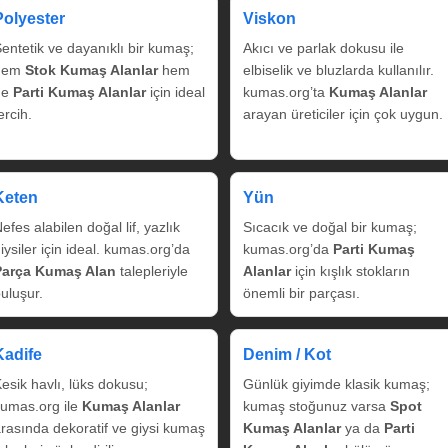
Polyester
Viskon
entetik ve dayanıklı bir kumaş;
Akıcı ve parlak dokusu ile
hem
Stok Kumaş Alanlar
hem
elbiselik ve bluzlarda kullanılır.
de
Parti Kumaş Alanlar
için ideal
kumas.org’ta
Kumaş Alanlar
ercih.
arayan üreticiler için çok uygun.
Keten
Yün
efes alabilen doğal lif, yazlık
Sıcacık ve doğal bir kumaş;
iysiler için ideal. kumas.org’da
kumas.org’da
Parti Kumaş
Parça Kumaş Alan
talepleriyle
Alanlar
için kışlık stokların
uluşur.
önemli bir parçası.
Kadife
Denim / Kot
esik havlı, lüks dokusu;
Günlük giyimde klasik kumaş;
umas.org ile
Kumaş Alanlar
kumaş stoğunuz varsa
Spot
rasında dekoratif ve giysi kumaş
Kumaş Alanlar
ya da
Parti