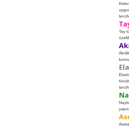
Keten
uygun
tercih
Ta
Tay t
özell
Ak
Akril
kumaş
El
Elast
türüd
tercih
Na
Naylo
yapıs
As
Aseta