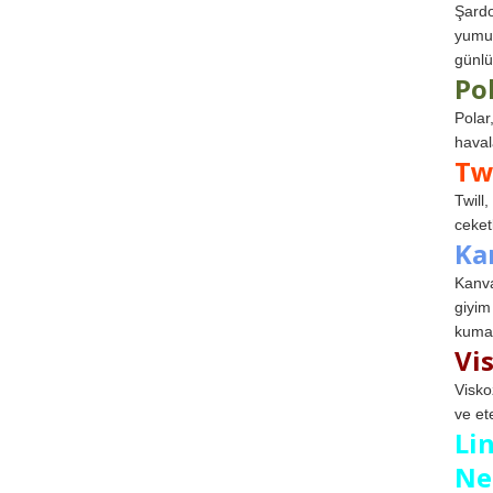
Şardo
yumuş
günlü
Po
Polar
haval
Tw
Twill
ceketl
Ka
Kanva
giyim
kumaş
Vi
Visko
ve et
Li
Ne