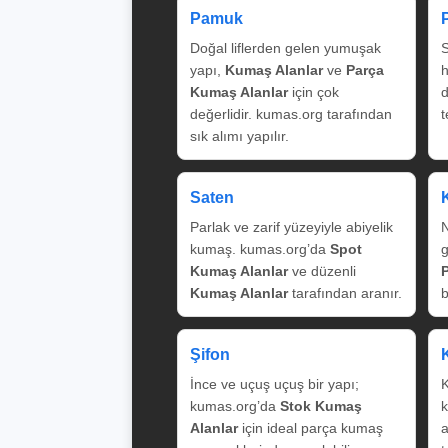
Pamuk
Doğal liflerden gelen yumuşak
S
yapı,
Kumaş Alanlar
ve
Parça
Kumaş Alanlar
için çok
değerlidir. kumas.org tarafından
t
sık alımı yapılır.
Saten
Parlak ve zarif yüzeyiyle abiyelik
N
kumaş. kumas.org’da
Spot
g
Kumaş Alanlar
ve düzenli
Kumaş Alanlar
tarafından aranır.
b
Şifon
İnce ve uçuş uçuş bir yapı;
K
kumas.org’da
Stok Kumaş
k
Alanlar
için ideal parça kumaş
a