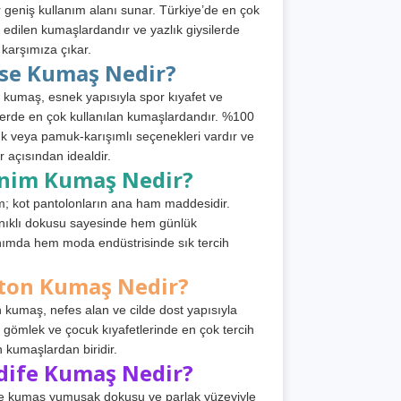
 geniş kullanım alanı sunar. Türkiye’de en çok
h edilen kumaşlardandır ve yazlık giysilerde
 karşımıza çıkar.
rse Kumaş Nedir?
 kumaş, esnek yapısıyla spor kıyafet ve
tlerde en çok kullanılan kumaşlardandır. %100
 veya pamuk-karışımlı seçenekleri vardır ve
r açısından idealdir.
nim Kumaş Nedir?
; kot pantolonların ana ham maddesidir.
ıklı dokusu sayesinde hem günlük
nımda hem moda endüstrisinde sık tercih
ton Kumaş Nedir?
 kumaş, nefes alan ve cilde dost yapısıyla
t, gömlek ve çocuk kıyafetlerinde en çok tercih
n kumaşlardan biridir.
dife Kumaş Nedir?
e kumaş yumuşak dokusu ve parlak yüzeyiyle