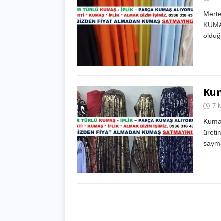
Merte
KUMA
olduğ
Kum
7 
Kumaş
üreti
sayma