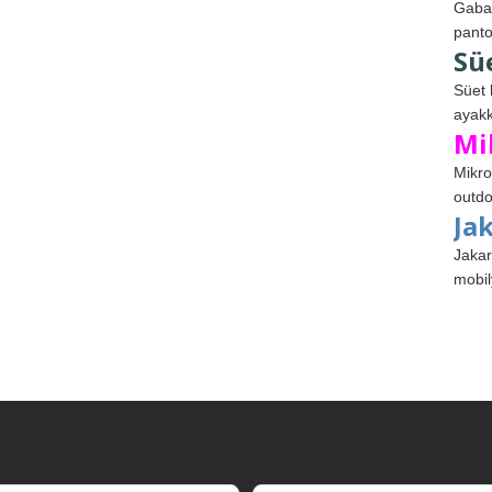
Gabar
panto
Sü
Süet 
ayakk
Mi
Mikro
outdo
Ja
Jakar
mobil