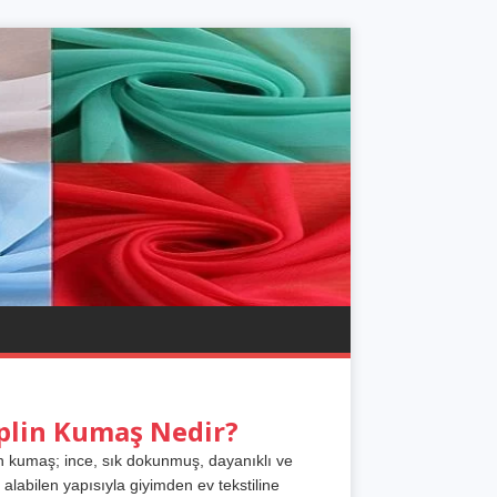
plin Kumaş Nedir?
n kumaş; ince, sık dokunmuş, dayanıklı ve
 alabilen yapısıyla giyimden ev tekstiline