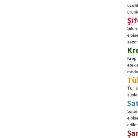
özell
ürünle
Şi
Şifon
elbis
sezon
Kr
Krep 
etekl
modad
Tü
Tül, 
süsle
Sa
Saten
elbise
edile
Şa