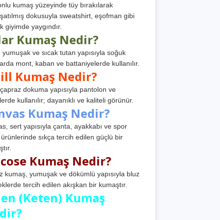
nlu kumaş yüzeyinde tüy bırakılarak
atılmış dokusuyla sweatshirt, eşofman gibi
k giyimde yaygındır.
lar Kumaş Nedir?
, yumuşak ve sıcak tutan yapısıyla soğuk
arda mont, kaban ve battaniyelerde kullanılır.
ill Kumaş Nedir?
, çapraz dokuma yapısıyla pantolon ve
erde kullanılır; dayanıklı ve kaliteli görünür.
nvas Kumaş Nedir?
s, sert yapısıyla çanta, ayakkabı ve spor
 ürünlerinde sıkça tercih edilen güçlü bir
tır.
scose Kumaş Nedir?
z kumaş, yumuşak ve dökümlü yapısıyla bluz
eklerde tercih edilen akışkan bir kumaştır.
nen (Keten) Kumaş
dir?