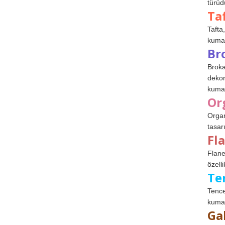
türüdü
Ta
Tafta,
kumaşl
Br
Broka
dekor
kumaş
Or
Organ
tasar
Fl
Flane
özelli
Te
Tence
kumaş
Ga