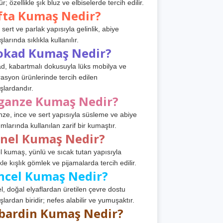
r; özellikle şık bluz ve elbiselerde tercih edilir.
fta Kumaş Nedir?
 sert ve parlak yapısıyla gelinlik, abiye
arında sıklıkla kullanılır.
okad Kumaş Nedir?
d, kabartmalı dokusuyla lüks mobilya ve
asyon ürünlerinde tercih edilen
lardandır.
ganze Kumaş Nedir?
ze, ince ve sert yapısıyla süsleme ve abiye
ımlarında kullanılan zarif bir kumaştır.
anel Kumaş Nedir?
l kumaş, yünlü ve sıcak tutan yapısıyla
kle kışlık gömlek ve pijamalarda tercih edilir.
ncel Kumaş Nedir?
l, doğal elyaflardan üretilen çevre dostu
lardan biridir; nefes alabilir ve yumuşaktır.
bardin Kumaş Nedir?