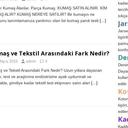
kadar
r Kumaş Alanlar. Parça Kumaş. KUMAŞ SATIN ALINIR. KİM
terci
Ş ALIR? KUMAŞ NEREYE SATILIR? Bir kumaşın ne
sıkça
unu tanımlamanıza yardımcı olan bir kumaş yanık testi
[…]
Ja
Jarse
tişör
pamuk
konfo
aş ve Tekstil Arasındaki Fark Nedir?
De
Mayıs 2018
admin
0
Denim
 ve Tekstil Arasındaki Fark Nedir? Uzun yıllara dayanan
Dayan
m, test ve araştırma endüstrisine ayak uydurmak ve
kulla
kla, şimdiye kadar tekstil test ekipmanı satın alan
[…]
edilir.
Ko
Koton
tişör
edile
Ka
Kadif