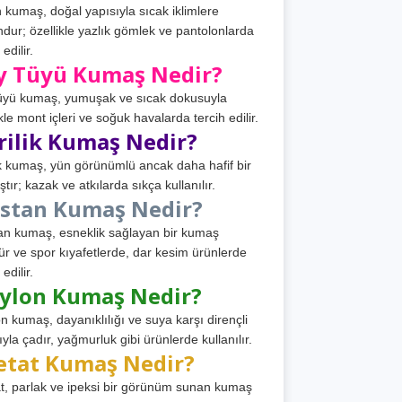
 kumaş, doğal yapısıyla sıcak iklimlere
dur; özellikle yazlık gömlek ve pantolonlarda
 edilir.
y Tüyü Kumaş Nedir?
üyü kumaş, yumuşak ve sıcak dokusuyla
ikle mont içleri ve soğuk havalarda tercih edilir.
rilik Kumaş Nedir?
ik kumaş, yün görünümlü ancak daha hafif bir
tır; kazak ve atkılarda sıkça kullanılır.
astan Kumaş Nedir?
an kumaş, esneklik sağlayan bir kumaş
ür ve spor kıyafetlerde, dar kesim ürünlerde
 edilir.
ylon Kumaş Nedir?
n kumaş, dayanıklılığı ve suya karşı dirençli
ıyla çadır, yağmurluk gibi ürünlerde kullanılır.
etat Kumaş Nedir?
t, parlak ve ipeksi bir görünüm sunan kumaş