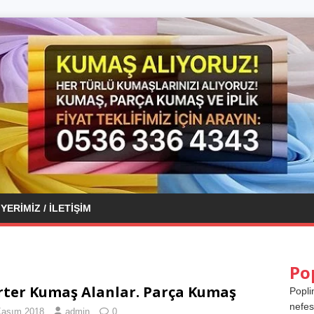
YERIMIZ / İLETIŞIM
Po
ter Kumaş Alanlar. Parça Kumaş
Popli
nefes
Kasım 2018
admin
0