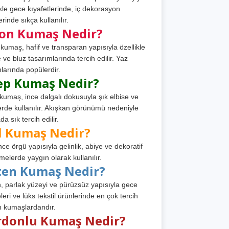
ikle gece kıyafetlerinde, iç dekorasyon
rinde sıkça kullanılır.
fon Kumaş Nedir?
 kumaş, hafif ve transparan yapısıyla özellikle
e ve bluz tasarımlarında tercih edilir. Yaz
larında popülerdir.
ep Kumaş Nedir?
kumaş, ince dalgalı dokusuyla şık elbise ve
erde kullanılır. Akışkan görünümü nedeniyle
a sık tercih edilir.
l Kumaş Nedir?
ince örgü yapısıyla gelinlik, abiye ve dekoratif
melerde yaygın olarak kullanılır.
ten Kumaş Nedir?
, parlak yüzeyi ve pürüzsüz yapısıyla gece
leri ve lüks tekstil ürünlerinde en çok tercih
n kumaşlardandır.
rdonlu Kumaş Nedir?