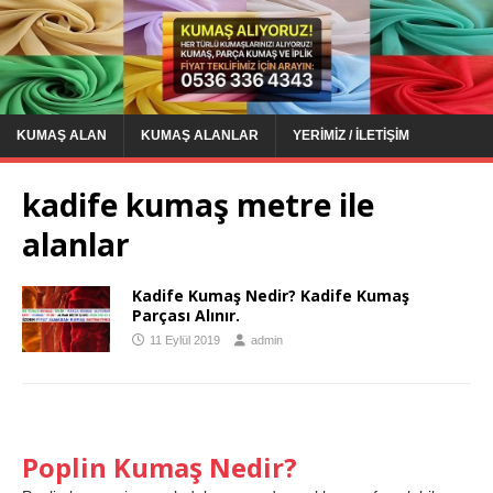
KUMAŞ ALAN
KUMAŞ ALANLAR
YERIMIZ / İLETIŞIM
kadife kumaş metre ile
alanlar
Kadife Kumaş Nedir? Kadife Kumaş
Parçası Alınır.
11 Eylül 2019
admin
Poplin Kumaş Nedir?