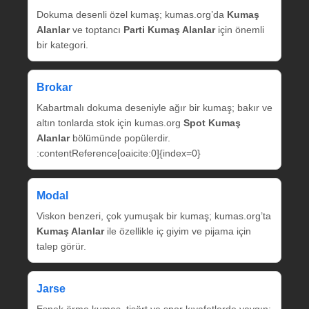
Dokuma desenli özel kumaş; kumas.org’da
Kumaş
Alanlar
ve toptancı
Parti Kumaş Alanlar
için önemli
bir kategori.
Brokar
Kabartmalı dokuma deseniyle ağır bir kumaş; bakır ve
altın tonlarda stok için kumas.org
Spot Kumaş
Alanlar
bölümünde popülerdir.
:contentReference[oaicite:0]{index=0}
Modal
Viskon benzeri, çok yumuşak bir kumaş; kumas.org’ta
Kumaş Alanlar
ile özellikle iç giyim ve pijama için
talep görür.
Jarse