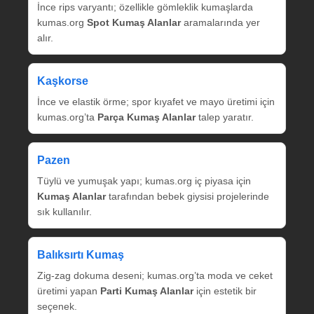
İnce rips varyantı; özellikle gömleklik kumaşlarda
kumas.org
Spot Kumaş Alanlar
aramalarında yer
alır.
Kaşkorse
İnce ve elastik örme; spor kıyafet ve mayo üretimi için
kumas.org’ta
Parça Kumaş Alanlar
talep yaratır.
Pazen
Tüylü ve yumuşak yapı; kumas.org iç piyasa için
Kumaş Alanlar
tarafından bebek giysisi projelerinde
sık kullanılır.
Balıksırtı Kumaş
Zig‑zag dokuma deseni; kumas.org’ta moda ve ceket
üretimi yapan
Parti Kumaş Alanlar
için estetik bir
seçenek.