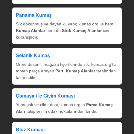
Panama Kumaş
Sık dokunmuş ve dayanıklı yapı; kumas.org ile hem
Kumaş Alanlar
hem de
Stok Kumaş Alanlar
için
kullanışlıdır.
Selanik Kumaş
Örme desenli, mağaza tişörtlerinde sık; kumas.org’ta
toptan parça arayan
Parti Kumaş Alanlar
tarafından
talep edilir.
Çamaşır / İç Giyim Kumaşı
Yumuşak ve cilde dost; kumas.org’ta
Parça Kumaş
Alan
taleplerinin odak noktalarından biridir.
Bluz Kumaşı