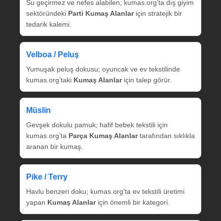
Su geçirmez ve nefes alabilen; kumas.org’ta dış giyim
sektöründeki
Parti Kumaş Alanlar
için stratejik bir
tedarik kalemi.
Velboa / Peluş
Yumuşak peluş dokusu; oyuncak ve ev tekstilinde
kumas.org’taki
Kumaş Alanlar
için talep görür.
Müslin
Gevşek dokulu pamuk; hafif bebek tekstili için
kumas.org’ta
Parça Kumaş Alanlar
tarafından sıklıkla
aranan bir kumaş.
Pike / Terry
Havlu benzeri doku; kumas.org’ta ev tekstili üretimi
yapan
Kumaş Alanlar
için önemli bir kategori.