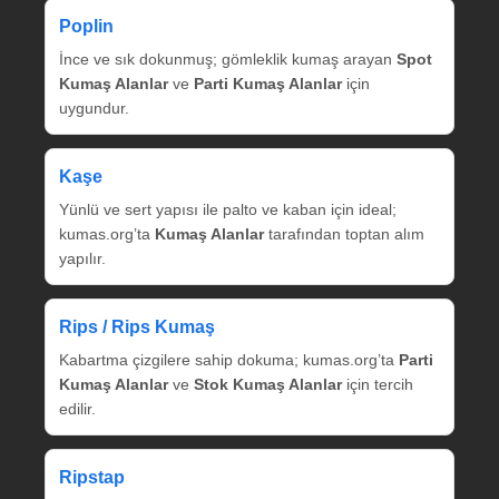
Poplin
İnce ve sık dokunmuş; gömleklik kumaş arayan
Spot
Kumaş Alanlar
ve
Parti Kumaş Alanlar
için
uygundur.
Kaşe
Yünlü ve sert yapısı ile palto ve kaban için ideal;
kumas.org’ta
Kumaş Alanlar
tarafından toptan alım
yapılır.
Rips / Rips Kumaş
Kabartma çizgilere sahip dokuma; kumas.org’ta
Parti
Kumaş Alanlar
ve
Stok Kumaş Alanlar
için tercih
edilir.
Ripstap