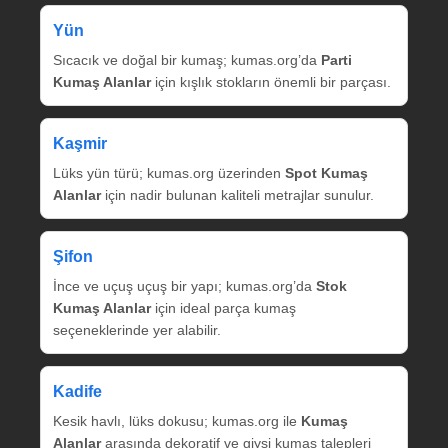
Yün
Sıcacık ve doğal bir kumaş; kumas.org’da
Parti
Kumaş Alanlar
için kışlık stokların önemli bir parçası.
Kaşmir
Lüks yün türü; kumas.org üzerinden
Spot Kumaş
Alanlar
için nadir bulunan kaliteli metrajlar sunulur.
Şifon
İnce ve uçuş uçuş bir yapı; kumas.org’da
Stok
Kumaş Alanlar
için ideal parça kumaş
seçeneklerinde yer alabilir.
Kadife
Kesik havlı, lüks dokusu; kumas.org ile
Kumaş
Alanlar
arasında dekoratif ve giysi kumaş talepleri