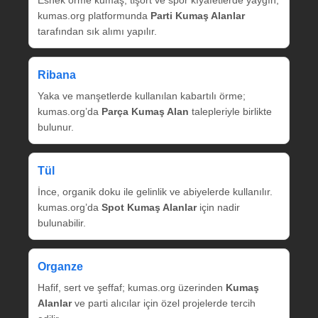
Esnek örme kumaş, tişört ve spor kıyafetlerde yaygın;
kumas.org platformunda
Parti Kumaş Alanlar
tarafından sık alımı yapılır.
Ribana
Yaka ve manşetlerde kullanılan kabartılı örme;
kumas.org’da
Parça Kumaş Alan
talepleriyle birlikte
bulunur.
Tül
İnce, organik doku ile gelinlik ve abiyelerde kullanılır.
kumas.org’da
Spot Kumaş Alanlar
için nadir
bulunabilir.
Organze
Hafif, sert ve şeffaf; kumas.org üzerinden
Kumaş
Alanlar
ve parti alıcılar için özel projelerde tercih