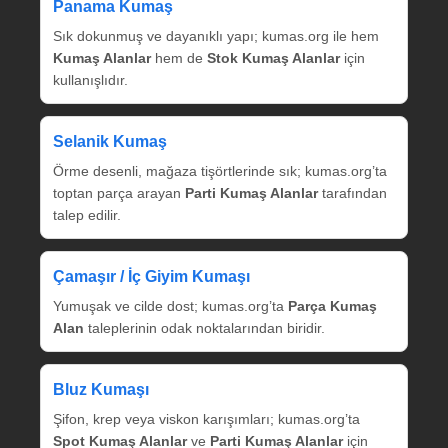
Panama Kumaş
Sık dokunmuş ve dayanıklı yapı; kumas.org ile hem
Kumaş Alanlar
hem de
Stok Kumaş Alanlar
için
kullanışlıdır.
Selanik Kumaş
Örme desenli, mağaza tişörtlerinde sık; kumas.org’ta
toptan parça arayan
Parti Kumaş Alanlar
tarafından
talep edilir.
Çamaşır / İç Giyim Kumaşı
Yumuşak ve cilde dost; kumas.org’ta
Parça Kumaş
Alan
taleplerinin odak noktalarından biridir.
Bluz Kumaşı
Şifon, krep veya viskon karışımları; kumas.org’ta
Spot Kumaş Alanlar
ve
Parti Kumaş Alanlar
için