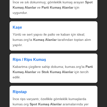
İnce ve sık dokunmuş; gömleklik kumaş arayan
Spot
Kumaş Alanlar
ve
Parti Kumaş Alanlar
için
uygundur.
Kaşe
Yünlü ve sert yapısı ile palto ve kaban için ideal;
kumas.org’ta
Kumaş Alanlar
tarafından toptan alım
yapılır.
Rips / Rips Kumaş
Kabartma çizgilere sahip dokuma; kumas.org’ta
Parti
Kumaş Alanlar
ve
Stok Kumaş Alanlar
için tercih
edilir.
Ripstap
İnce rips varyantı; özellikle gömleklik kumaşlarda
kumas.org
Spot Kumaş Alanlar
aramalarında yer