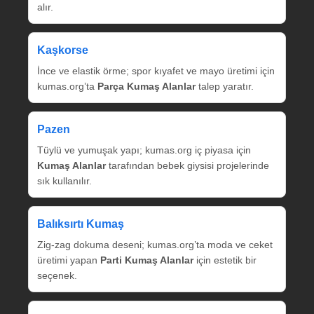
alır.
Kaşkorse
İnce ve elastik örme; spor kıyafet ve mayo üretimi için
kumas.org’ta
Parça Kumaş Alanlar
talep yaratır.
Pazen
Tüylü ve yumuşak yapı; kumas.org iç piyasa için
Kumaş Alanlar
tarafından bebek giysisi projelerinde
sık kullanılır.
Balıksırtı Kumaş
Zig‑zag dokuma deseni; kumas.org’ta moda ve ceket
üretimi yapan
Parti Kumaş Alanlar
için estetik bir
seçenek.