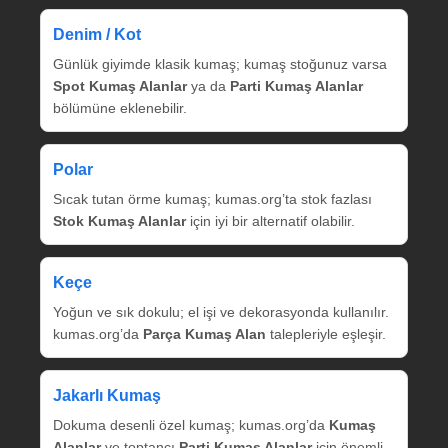
Denim / Kot
Günlük giyimde klasik kumaş; kumaş stoğunuz varsa
Spot Kumaş Alanlar
ya da
Parti Kumaş Alanlar
bölümüne eklenebilir.
Polar
Sıcak tutan örme kumaş; kumas.org’ta stok fazlası
Stok Kumaş Alanlar
için iyi bir alternatif olabilir.
Keçe
Yoğun ve sık dokulu; el işi ve dekorasyonda kullanılır.
kumas.org’da
Parça Kumaş Alan
talepleriyle eşleşir.
Jakarlı Kumaş
Dokuma desenli özel kumaş; kumas.org’da
Kumaş
Alanlar
ve toptancı
Parti Kumaş Alanlar
için önemli