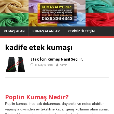
KUMAŞ ALAN
KUMAŞ ALANLAR
YERIMIZ / İLETIŞIM
kadife etek kumaşı
Etek İçin Kumaş Nasıl Seçilir.
11 Mayıs 2018
admin
Poplin Kumaş Nedir?
Poplin kumaş; ince, sık dokunmuş, dayanıklı ve nefes alabilen
yapısıyla giyimden ev tekstiline kadar geniş kullanım alanı sunar.