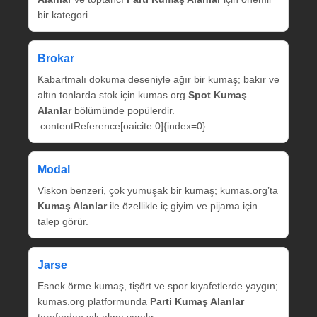
bir kategori.
Brokar
Kabartmalı dokuma deseniyle ağır bir kumaş; bakır ve
altın tonlarda stok için kumas.org
Spot Kumaş
Alanlar
bölümünde popülerdir.
:contentReference[oaicite:0]{index=0}
Modal
Viskon benzeri, çok yumuşak bir kumaş; kumas.org’ta
Kumaş Alanlar
ile özellikle iç giyim ve pijama için
talep görür.
Jarse
Esnek örme kumaş, tişört ve spor kıyafetlerde yaygın;
kumas.org platformunda
Parti Kumaş Alanlar