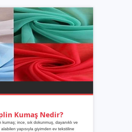
plin Kumaş Nedir?
n kumaş; ince, sık dokunmuş, dayanıklı ve
 alabilen yapısıyla giyimden ev tekstiline