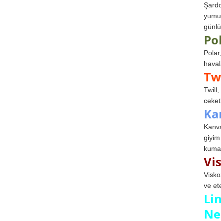
Şardo
yumuş
günlü
Po
Polar
haval
Tw
Twill
ceketl
Ka
Kanva
giyim
kumaş
Vi
Visko
ve et
Li
Ne