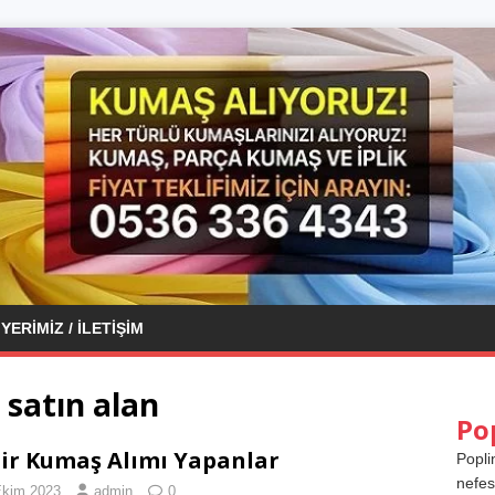
YERIMIZ / İLETIŞIM
satın alan
Po
ir Kumaş Alımı Yapanlar
Popli
nefes
Ekim 2023
admin
0