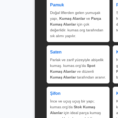
Pamuk
Doğal liflerden gelen yumuşak
S
yapı,
Kumaş Alanlar
ve
Parça
Kumaş Alanlar
için çok
değerlidir. kumas.org tarafından
t
sık alımı yapılır.
Saten
Parlak ve zarif yüzeyiyle abiyelik
N
kumaş. kumas.org’da
Spot
g
Kumaş Alanlar
ve düzenli
Kumaş Alanlar
tarafından aranır.
b
Şifon
İnce ve uçuş uçuş bir yapı;
K
kumas.org’da
Stok Kumaş
k
Alanlar
için ideal parça kumaş
a