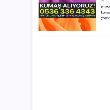
Kumaş
kumaş
yapan