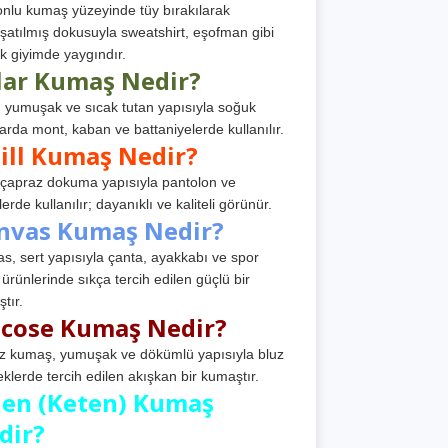
nlu kumaş yüzeyinde tüy bırakılarak
atılmış dokusuyla sweatshirt, eşofman gibi
k giyimde yaygındır.
lar Kumaş Nedir?
, yumuşak ve sıcak tutan yapısıyla soğuk
arda mont, kaban ve battaniyelerde kullanılır.
ill Kumaş Nedir?
, çapraz dokuma yapısıyla pantolon ve
erde kullanılır; dayanıklı ve kaliteli görünür.
nvas Kumaş Nedir?
s, sert yapısıyla çanta, ayakkabı ve spor
 ürünlerinde sıkça tercih edilen güçlü bir
tır.
scose Kumaş Nedir?
z kumaş, yumuşak ve dökümlü yapısıyla bluz
eklerde tercih edilen akışkan bir kumaştır.
nen (Keten) Kumaş
dir?