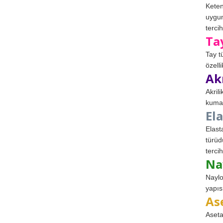
Keten
uygun
tercih
Ta
Tay t
özell
Ak
Akril
kumaş
El
Elast
türüd
tercih
Na
Naylo
yapıs
As
Aseta