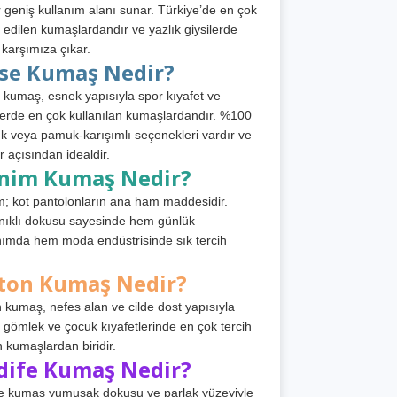
 geniş kullanım alanı sunar. Türkiye’de en çok
h edilen kumaşlardandır ve yazlık giysilerde
 karşımıza çıkar.
rse Kumaş Nedir?
 kumaş, esnek yapısıyla spor kıyafet ve
tlerde en çok kullanılan kumaşlardandır. %100
 veya pamuk-karışımlı seçenekleri vardır ve
r açısından idealdir.
nim Kumaş Nedir?
; kot pantolonların ana ham maddesidir.
ıklı dokusu sayesinde hem günlük
nımda hem moda endüstrisinde sık tercih
ton Kumaş Nedir?
 kumaş, nefes alan ve cilde dost yapısıyla
t, gömlek ve çocuk kıyafetlerinde en çok tercih
n kumaşlardan biridir.
dife Kumaş Nedir?
e kumaş yumuşak dokusu ve parlak yüzeyiyle