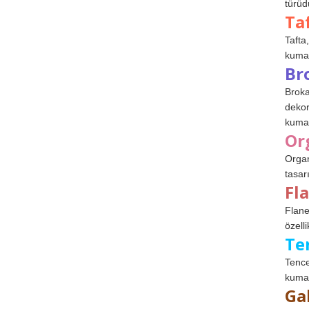
türüdü
Ta
Tafta,
kumaşl
Br
Broka
dekor
kumaş
Or
Organ
tasar
Fl
Flane
özelli
Te
Tence
kumaş
Ga