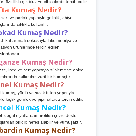
r; özellikle şık bluz ve elbiselerde tercih edilir.
fta Kumaş Nedir?
 sert ve parlak yapısıyla gelinlik, abiye
arında sıklıkla kullanılır.
okad Kumaş Nedir?
d, kabartmalı dokusuyla lüks mobilya ve
asyon ürünlerinde tercih edilen
lardandır.
ganze Kumaş Nedir?
ze, ince ve sert yapısıyla süsleme ve abiye
ımlarında kullanılan zarif bir kumaştır.
anel Kumaş Nedir?
l kumaş, yünlü ve sıcak tutan yapısıyla
kle kışlık gömlek ve pijamalarda tercih edilir.
ncel Kumaş Nedir?
l, doğal elyaflardan üretilen çevre dostu
lardan biridir; nefes alabilir ve yumuşaktır.
bardin Kumaş Nedir?