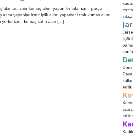
kadar
 alanlar. İzmir kumaş alımı yapan firmalar izmir parça
terci
 alımı yapanlar izmir iplik alımı yapanlar İzmir kumaş alımı
sıkça
 yerler izmir kumaş satın alan
[…]
Ja
Jarse
tişör
pamuk
konfo
De
Denim
Dayan
kulla
edilir.
Ko
Koton
tişör
edile
Ka
Kadif