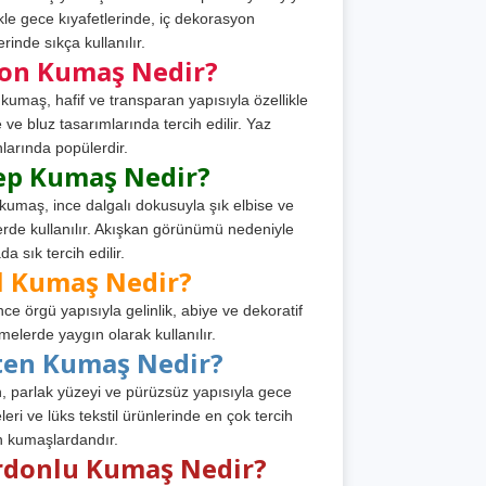
ikle gece kıyafetlerinde, iç dekorasyon
rinde sıkça kullanılır.
fon Kumaş Nedir?
 kumaş, hafif ve transparan yapısıyla özellikle
e ve bluz tasarımlarında tercih edilir. Yaz
larında popülerdir.
ep Kumaş Nedir?
kumaş, ince dalgalı dokusuyla şık elbise ve
erde kullanılır. Akışkan görünümü nedeniyle
a sık tercih edilir.
l Kumaş Nedir?
ince örgü yapısıyla gelinlik, abiye ve dekoratif
melerde yaygın olarak kullanılır.
ten Kumaş Nedir?
, parlak yüzeyi ve pürüzsüz yapısıyla gece
leri ve lüks tekstil ürünlerinde en çok tercih
n kumaşlardandır.
rdonlu Kumaş Nedir?