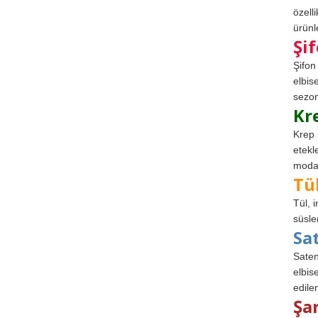
özell
ürünle
Şi
Şifon
elbis
sezon
Kr
Krep 
etekl
modad
Tü
Tül, 
süsle
Sa
Saten
elbise
edile
Şa