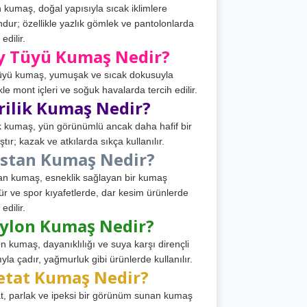
 kumaş, doğal yapısıyla sıcak iklimlere
dur; özellikle yazlık gömlek ve pantolonlarda
 edilir.
y Tüyü Kumaş Nedir?
üyü kumaş, yumuşak ve sıcak dokusuyla
ikle mont içleri ve soğuk havalarda tercih edilir.
rilik Kumaş Nedir?
ik kumaş, yün görünümlü ancak daha hafif bir
tır; kazak ve atkılarda sıkça kullanılır.
astan Kumaş Nedir?
an kumaş, esneklik sağlayan bir kumaş
ür ve spor kıyafetlerde, dar kesim ürünlerde
 edilir.
ylon Kumaş Nedir?
n kumaş, dayanıklılığı ve suya karşı dirençli
ıyla çadır, yağmurluk gibi ürünlerde kullanılır.
etat Kumaş Nedir?
t, parlak ve ipeksi bir görünüm sunan kumaş