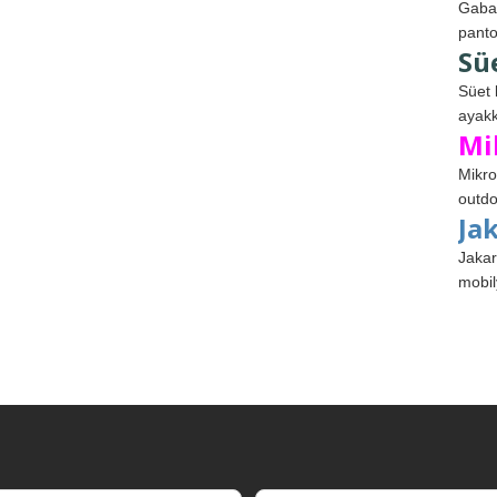
Gabar
panto
Sü
Süet 
ayakk
Mi
Mikro
outdo
Ja
Jakar
mobil