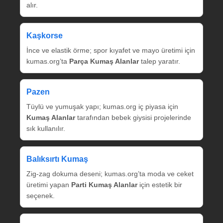
alır.
Kaşkorse
İnce ve elastik örme; spor kıyafet ve mayo üretimi için
kumas.org’ta
Parça Kumaş Alanlar
talep yaratır.
Pazen
Tüylü ve yumuşak yapı; kumas.org iç piyasa için
Kumaş Alanlar
tarafından bebek giysisi projelerinde
sık kullanılır.
Balıksırtı Kumaş
Zig‑zag dokuma deseni; kumas.org’ta moda ve ceket
üretimi yapan
Parti Kumaş Alanlar
için estetik bir
seçenek.