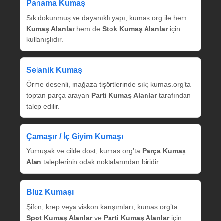
Panama Kumaş
Sık dokunmuş ve dayanıklı yapı; kumas.org ile hem
Kumaş Alanlar
hem de
Stok Kumaş Alanlar
için
kullanışlıdır.
Selanik Kumaş
Örme desenli, mağaza tişörtlerinde sık; kumas.org’ta
toptan parça arayan
Parti Kumaş Alanlar
tarafından
talep edilir.
Çamaşır / İç Giyim Kumaşı
Yumuşak ve cilde dost; kumas.org’ta
Parça Kumaş
Alan
taleplerinin odak noktalarından biridir.
Bluz Kumaşı
Şifon, krep veya viskon karışımları; kumas.org’ta
Spot Kumaş Alanlar
ve
Parti Kumaş Alanlar
için