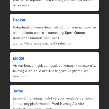
bir kategori.
Brokar
Kabartmalı dokuma deseniyle ağır bir kumaş; bakır ve
altın tonlarda stok için kumas.org
Spot Kumaş
Alanlar
bölümünde popülerdir.
:contentReference[oaicite:0]{index=0}
Modal
Viskon benzeri, çok yumuşak bir kumaş; kumas.org’ta
Kumaş Alanlar
ile özellikle iç giyim ve pijama için
talep görür.
Jarse
Esnek örme kumaş, tişört ve spor kıyafetlerde yaygın;
kumas.org platformunda
Parti Kumaş Alanlar