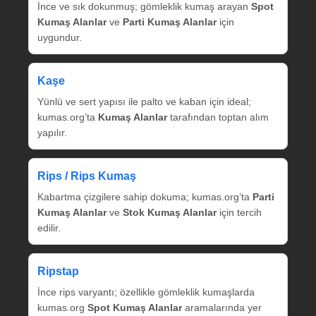
İnce ve sık dokunmuş; gömleklik kumaş arayan
Spot
Kumaş Alanlar
ve
Parti Kumaş Alanlar
için
uygundur.
Kaşe
Yünlü ve sert yapısı ile palto ve kaban için ideal;
kumas.org’ta
Kumaş Alanlar
tarafından toptan alım
yapılır.
Rips / Rips Kumaş
Kabartma çizgilere sahip dokuma; kumas.org’ta
Parti
Kumaş Alanlar
ve
Stok Kumaş Alanlar
için tercih
edilir.
Ripstap
İnce rips varyantı; özellikle gömleklik kumaşlarda
kumas.org
Spot Kumaş Alanlar
aramalarında yer