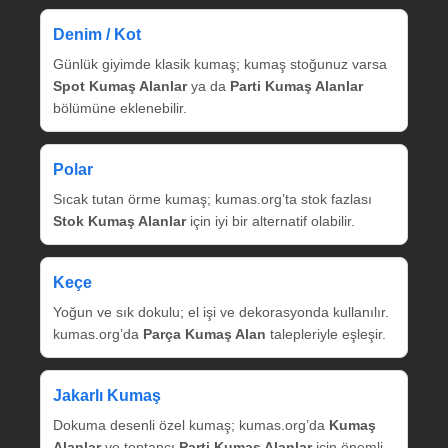
Denim / Kot
Günlük giyimde klasik kumaş; kumaş stoğunuz varsa
Spot Kumaş Alanlar
ya da
Parti Kumaş Alanlar
bölümüne eklenebilir.
Polar
Sıcak tutan örme kumaş; kumas.org’ta stok fazlası
Stok Kumaş Alanlar
için iyi bir alternatif olabilir.
Keçe
Yoğun ve sık dokulu; el işi ve dekorasyonda kullanılır.
kumas.org’da
Parça Kumaş Alan
talepleriyle eşleşir.
Jakarlı Kumaş
Dokuma desenli özel kumaş; kumas.org’da
Kumaş
Alanlar
ve toptancı
Parti Kumaş Alanlar
için önemli