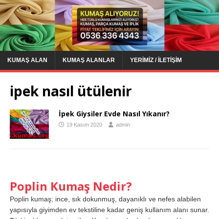
KUMAŞ ALAN
KUMAŞ ALANLAR
YERIMIZ / İLETIŞIM
ipek nasıl ütülenir
İpek Giysiler Evde Nasıl Yıkanır?
19 Kasım 2020
admin
Poplin Kumaş Nedir?
Poplin kumaş; ince, sık dokunmuş, dayanıklı ve nefes alabilen
yapısıyla giyimden ev tekstiline kadar geniş kullanım alanı sunar.