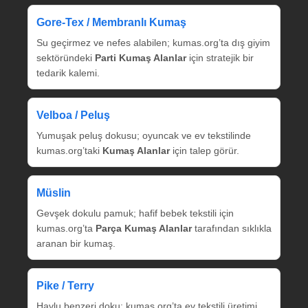
Gore‑Tex / Membranlı Kumaş
Su geçirmez ve nefes alabilen; kumas.org’ta dış giyim
sektöründeki
Parti Kumaş Alanlar
için stratejik bir
tedarik kalemi.
Velboa / Peluş
Yumuşak peluş dokusu; oyuncak ve ev tekstilinde
kumas.org’taki
Kumaş Alanlar
için talep görür.
Müslin
Gevşek dokulu pamuk; hafif bebek tekstili için
kumas.org’ta
Parça Kumaş Alanlar
tarafından sıklıkla
aranan bir kumaş.
Pike / Terry
Havlu benzeri doku; kumas.org’ta ev tekstili üretimi