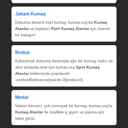
Jakarlı Kumaş
Dokuma desenli özel kumaş; kumas.org’da
Kumaş
Alanlar
ve toptancı
Parti Kumaş Alanlar
için önemli
bir kategori.
Brokar
Kabartmalı dokuma deseniyle ağır bir kumaş; bakır ve
altın tonlarda stok için kumas.org
Spot Kumaş
Alanlar
bölümünde popülerdir.
:contentReference[oaicite:0]{index=0}
Modal
Viskon benzeri, çok yumuşak bir kumaş; kumas.org’ta
Kumaş Alanlar
ile özellikle iç giyim ve pijama için
talep görür.