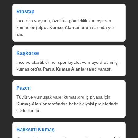
Ripstap
İnce rips varyantı; özellikle gömleklik kumaşlarda
kumas.org
Spot Kumaş Alanlar
aramalarında yer
alır.
Kaşkorse
İnce ve elastik örme; spor kıyafet ve mayo üretimi için
kumas.org’ta
Parça Kumaş Alanlar
talep yaratır.
Pazen
Tüylü ve yumuşak yapı; kumas.org iç piyasa için
Kumaş Alanlar
tarafından bebek giysisi projelerinde
sık kullanılır.
Balıksırtı Kumaş