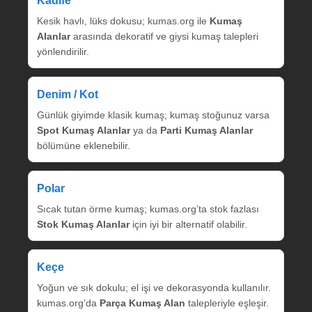
Kadife
Kesik havlı, lüks dokusu; kumas.org ile
Kumaş
Alanlar
arasında dekoratif ve giysi kumaş talepleri
yönlendirilir.
Denim / Kot
Günlük giyimde klasik kumaş; kumaş stoğunuz varsa
Spot Kumaş Alanlar
ya da
Parti Kumaş Alanlar
bölümüne eklenebilir.
Polar
Sıcak tutan örme kumaş; kumas.org’ta stok fazlası
Stok Kumaş Alanlar
için iyi bir alternatif olabilir.
Keçe
Yoğun ve sık dokulu; el işi ve dekorasyonda kullanılır.
kumas.org’da
Parça Kumaş Alan
talepleriyle eşleşir.