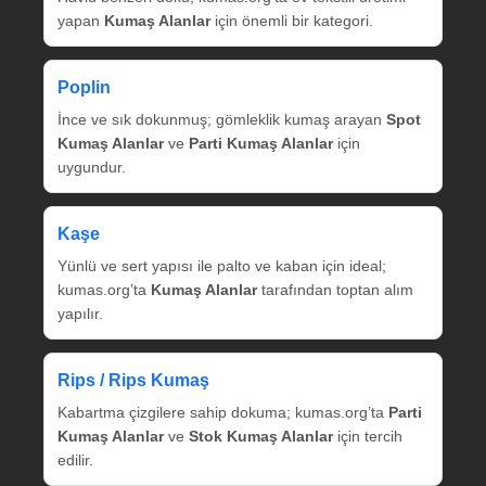
yapan
Kumaş Alanlar
için önemli bir kategori.
Poplin
İnce ve sık dokunmuş; gömleklik kumaş arayan
Spot
Kumaş Alanlar
ve
Parti Kumaş Alanlar
için
uygundur.
Kaşe
Yünlü ve sert yapısı ile palto ve kaban için ideal;
kumas.org’ta
Kumaş Alanlar
tarafından toptan alım
yapılır.
Rips / Rips Kumaş
Kabartma çizgilere sahip dokuma; kumas.org’ta
Parti
Kumaş Alanlar
ve
Stok Kumaş Alanlar
için tercih
edilir.