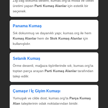
Zig‑zag dokuma deseni; kumas.org’ta moda ve ceket
üretimi yapan
Parti Kumaş Alanlar
için estetik bir
seçenek.
Panama Kumaş
Sık dokunmuş ve dayanıklı yapı; kumas.org ile hem
Kumaş Alanlar
hem de
Stok Kumaş Alanlar
için
kullanışlıdır.
Selanik Kumaş
Örme desenli, mağaza tişörtlerinde sık; kumas.org’ta
toptan parça arayan
Parti Kumaş Alanlar
tarafından
talep edilir.
Çamaşır / İç Giyim Kumaşı
Yumuşak ve cilde dost; kumas.org’ta
Parça Kumaş
Alan
taleplerinin odak noktalarından biridir.