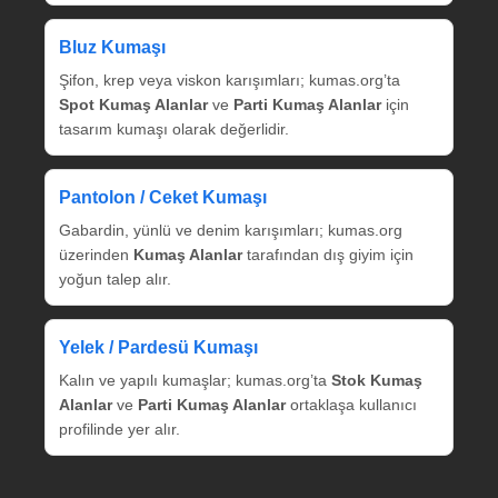
Bluz Kumaşı
Şifon, krep veya viskon karışımları; kumas.org’ta
Spot Kumaş Alanlar
ve
Parti Kumaş Alanlar
için
tasarım kumaşı olarak değerlidir.
Pantolon / Ceket Kumaşı
Gabardin, yünlü ve denim karışımları; kumas.org
üzerinden
Kumaş Alanlar
tarafından dış giyim için
yoğun talep alır.
Yelek / Pardesü Kumaşı
Kalın ve yapılı kumaşlar; kumas.org’ta
Stok Kumaş
Alanlar
ve
Parti Kumaş Alanlar
ortaklaşa kullanıcı
profilinde yer alır.