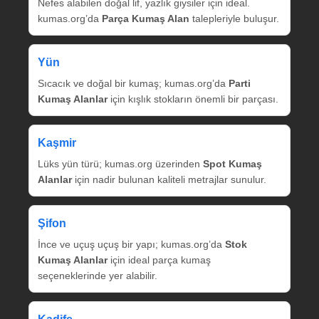
Nefes alabilen doğal lif, yazlık giysiler için ideal.
kumas.org’da
Parça Kumaş Alan
talepleriyle buluşur.
Yün
Sıcacık ve doğal bir kumaş; kumas.org’da
Parti
Kumaş Alanlar
için kışlık stokların önemli bir parçası.
Kaşmir
Lüks yün türü; kumas.org üzerinden
Spot Kumaş
Alanlar
için nadir bulunan kaliteli metrajlar sunulur.
Şifon
İnce ve uçuş uçuş bir yapı; kumas.org’da
Stok
Kumaş Alanlar
için ideal parça kumaş
seçeneklerinde yer alabilir.