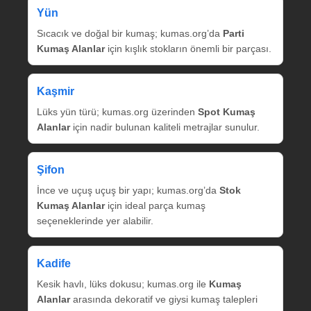
Yün
Sıcacık ve doğal bir kumaş; kumas.org’da
Parti
Kumaş Alanlar
için kışlık stokların önemli bir parçası.
Kaşmir
Lüks yün türü; kumas.org üzerinden
Spot Kumaş
Alanlar
için nadir bulunan kaliteli metrajlar sunulur.
Şifon
İnce ve uçuş uçuş bir yapı; kumas.org’da
Stok
Kumaş Alanlar
için ideal parça kumaş
seçeneklerinde yer alabilir.
Kadife
Kesik havlı, lüks dokusu; kumas.org ile
Kumaş
Alanlar
arasında dekoratif ve giysi kumaş talepleri