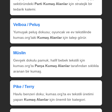
sektöründeki
Parti Kumaş Alanlar
için stratejik bir
tedarik kalemi.
Velboa / Peluş
Yumuşak peluş dokusu; oyuncak ve ev tekstilinde
kumas.org’taki
Kumaş Alanlar
için talep görür.
Müslin
Gevşek dokulu pamuk; hafif bebek tekstili için
kumas.org’ta
Parça Kumaş Alanlar
tarafından sıklıkla
aranan bir kumaş.
Pike / Terry
Havlu benzeri doku; kumas.org’ta ev tekstili üretimi
yapan
Kumaş Alanlar
için önemli bir kategori.