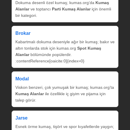
Dokuma desenli özel kumaş; kumas.org’da
Kumaş
Alanlar
ve toptancı
Parti Kumaş Alanlar
için önemli
bir kategori.
Brokar
Kabartmalı dokuma deseniyle ağır bir kumaş; bakır ve
altın tonlarda stok için kumas.org
Spot Kumaş
Alanlar
bölümünde popülerdir.
:contentReference[oaicite:0]{index=0}
Modal
Viskon benzeri, çok yumuşak bir kumaş; kumas.org’ta
Kumaş Alanlar
ile özellikle iç giyim ve pijama için
talep görür.
Jarse
Esnek örme kumaş, tişört ve spor kıyafetlerde yaygın;