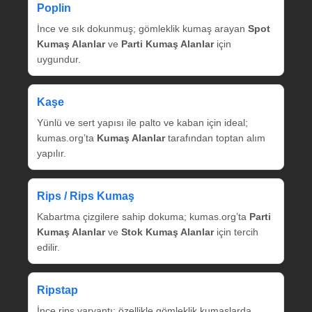
Poplin
İnce ve sık dokunmuş; gömleklik kumaş arayan
Spot
Kumaş Alanlar
ve
Parti Kumaş Alanlar
için
uygundur.
Kaşe
Yünlü ve sert yapısı ile palto ve kaban için ideal;
kumas.org’ta
Kumaş Alanlar
tarafından toptan alım
yapılır.
Rips / Rips Kumaş
Kabartma çizgilere sahip dokuma; kumas.org’ta
Parti
Kumaş Alanlar
ve
Stok Kumaş Alanlar
için tercih
edilir.
Ripstap
İnce rips varyantı; özellikle gömleklik kumaşlarda