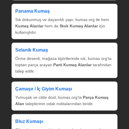
Panama Kumaş
Sık dokunmuş ve dayanıklı yapı; kumas.org ile hem
Kumaş Alanlar
hem de
Stok Kumaş Alanlar
için
kullanışlıdır.
Selanik Kumaş
Örme desenli, mağaza tişörtlerinde sık; kumas.org’ta
toptan parça arayan
Parti Kumaş Alanlar
tarafından
talep edilir.
Çamaşır / İç Giyim Kumaşı
Yumuşak ve cilde dost; kumas.org’ta
Parça Kumaş
Alan
taleplerinin odak noktalarından biridir.
Bluz Kumaşı