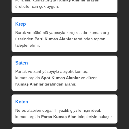
kullanılır. kumas.org’ta
Kumaş Alanlar
arayan
üreticiler için çok uygun.
Krep
Buruk ve bükümlü yapısıyla kırışıksızdır. kumas.org
üzerinden
Parti Kumaş Alanlar
tarafından toptan
talepler alınır.
Saten
Parlak ve zarif yüzeyiyle abiyelik kumaş.
kumas.org’da
Spot Kumaş Alanlar
ve düzenli
Kumaş Alanlar
tarafından aranır.
Keten
Nefes alabilen doğal lif, yazlık giysiler için ideal.
kumas.org’da
Parça Kumaş Alan
talepleriyle buluşur.