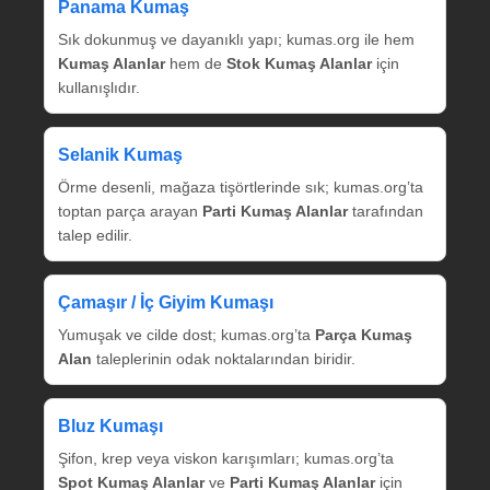
Panama Kumaş
Sık dokunmuş ve dayanıklı yapı; kumas.org ile hem
Kumaş Alanlar
hem de
Stok Kumaş Alanlar
için
kullanışlıdır.
Selanik Kumaş
Örme desenli, mağaza tişörtlerinde sık; kumas.org’ta
toptan parça arayan
Parti Kumaş Alanlar
tarafından
talep edilir.
Çamaşır / İç Giyim Kumaşı
Yumuşak ve cilde dost; kumas.org’ta
Parça Kumaş
Alan
taleplerinin odak noktalarından biridir.
Bluz Kumaşı
Şifon, krep veya viskon karışımları; kumas.org’ta
Spot Kumaş Alanlar
ve
Parti Kumaş Alanlar
için