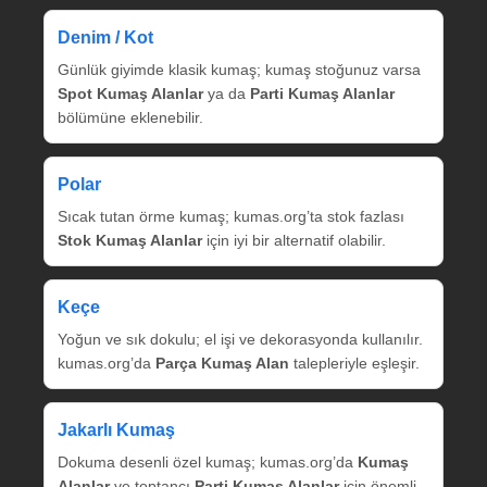
Denim / Kot
Günlük giyimde klasik kumaş; kumaş stoğunuz varsa
Spot Kumaş Alanlar
ya da
Parti Kumaş Alanlar
bölümüne eklenebilir.
Polar
Sıcak tutan örme kumaş; kumas.org’ta stok fazlası
Stok Kumaş Alanlar
için iyi bir alternatif olabilir.
Keçe
Yoğun ve sık dokulu; el işi ve dekorasyonda kullanılır.
kumas.org’da
Parça Kumaş Alan
talepleriyle eşleşir.
Jakarlı Kumaş
Dokuma desenli özel kumaş; kumas.org’da
Kumaş
Alanlar
ve toptancı
Parti Kumaş Alanlar
için önemli