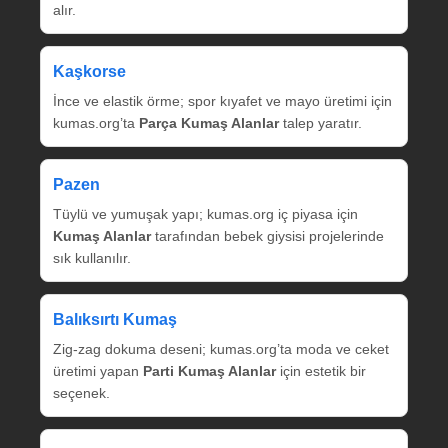
alır.
Kaşkorse
İnce ve elastik örme; spor kıyafet ve mayo üretimi için
kumas.org’ta
Parça Kumaş Alanlar
talep yaratır.
Pazen
Tüylü ve yumuşak yapı; kumas.org iç piyasa için
Kumaş Alanlar
tarafından bebek giysisi projelerinde
sık kullanılır.
Balıksırtı Kumaş
Zig‑zag dokuma deseni; kumas.org’ta moda ve ceket
üretimi yapan
Parti Kumaş Alanlar
için estetik bir
seçenek.