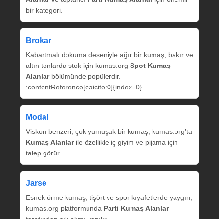
bir kategori.
Brokar
Kabartmalı dokuma deseniyle ağır bir kumaş; bakır ve
altın tonlarda stok için kumas.org
Spot Kumaş
Alanlar
bölümünde popülerdir.
:contentReference[oaicite:0]{index=0}
Modal
Viskon benzeri, çok yumuşak bir kumaş; kumas.org’ta
Kumaş Alanlar
ile özellikle iç giyim ve pijama için
talep görür.
Jarse
Esnek örme kumaş, tişört ve spor kıyafetlerde yaygın;
kumas.org platformunda
Parti Kumaş Alanlar