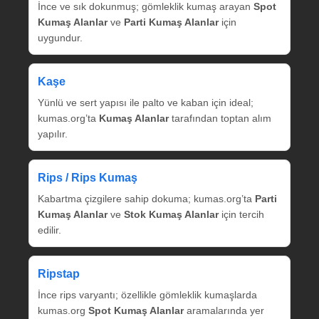
İnce ve sık dokunmuş; gömleklik kumaş arayan
Spot
Kumaş Alanlar
ve
Parti Kumaş Alanlar
için
uygundur.
Kaşe
Yünlü ve sert yapısı ile palto ve kaban için ideal;
kumas.org’ta
Kumaş Alanlar
tarafından toptan alım
yapılır.
Rips / Rips Kumaş
Kabartma çizgilere sahip dokuma; kumas.org’ta
Parti
Kumaş Alanlar
ve
Stok Kumaş Alanlar
için tercih
edilir.
Ripstap
İnce rips varyantı; özellikle gömleklik kumaşlarda
kumas.org
Spot Kumaş Alanlar
aramalarında yer