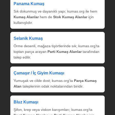
Panama Kumaş
Sık dokunmuş ve dayanıklı yapı; kumas.org ile hem
Kumaş Alanlar
hem de
Stok Kumaş Alanlar
için
kullanışlıdır.
Selanik Kumaş
Örme desenli, mağaza tişörtlerinde sık; kumas.org’ta
toptan parça arayan
Parti Kumaş Alanlar
tarafından
talep edilir.
Çamaşır / İç Giyim Kumaşı
Yumuşak ve cilde dost; kumas.org’ta
Parça Kumaş
Alan
taleplerinin odak noktalarından biridir.
Bluz Kumaşı
Şifon, krep veya viskon karışımları; kumas.org’ta