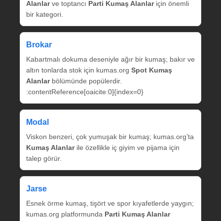
Alanlar
ve toptancı
Parti Kumaş Alanlar
için önemli
bir kategori.
Brokar
Kabartmalı dokuma deseniyle ağır bir kumaş; bakır ve
altın tonlarda stok için kumas.org
Spot Kumaş
Alanlar
bölümünde popülerdir.
:contentReference[oaicite:0]{index=0}
Modal
Viskon benzeri, çok yumuşak bir kumaş; kumas.org’ta
Kumaş Alanlar
ile özellikle iç giyim ve pijama için
talep görür.
Jarse
Esnek örme kumaş, tişört ve spor kıyafetlerde yaygın;
kumas.org platformunda
Parti Kumaş Alanlar