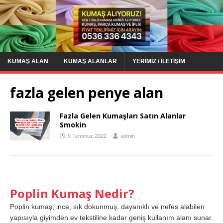
KUMAŞ ALAN
KUMAŞ ALANLAR
YERIMIZ / İLETIŞIM
fazla gelen penye alan
Fazla Gelen Kumaşları Satın Alanlar
Smokin
9 Temmuz 2022
admin
Poplin Kumaş Nedir?
Poplin kumaş; ince, sık dokunmuş, dayanıklı ve nefes alabilen
yapısıyla giyimden ev tekstiline kadar geniş kullanım alanı sunar.