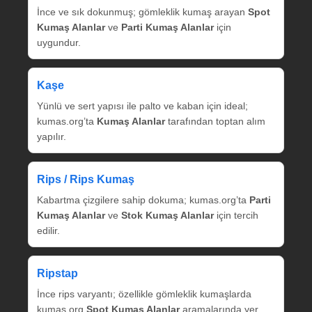
İnce ve sık dokunmuş; gömleklik kumaş arayan
Spot
Kumaş Alanlar
ve
Parti Kumaş Alanlar
için
uygundur.
Kaşe
Yünlü ve sert yapısı ile palto ve kaban için ideal;
kumas.org’ta
Kumaş Alanlar
tarafından toptan alım
yapılır.
Rips / Rips Kumaş
Kabartma çizgilere sahip dokuma; kumas.org’ta
Parti
Kumaş Alanlar
ve
Stok Kumaş Alanlar
için tercih
edilir.
Ripstap
İnce rips varyantı; özellikle gömleklik kumaşlarda
kumas.org
Spot Kumaş Alanlar
aramalarında yer