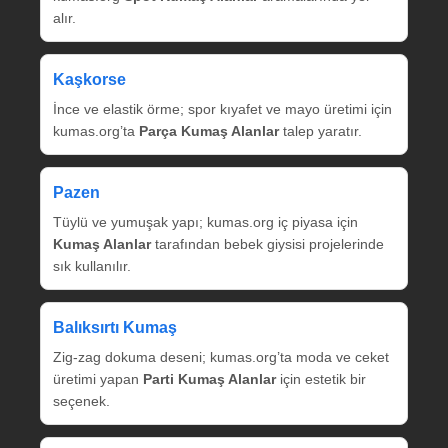
alır.
Kaşkorse
İnce ve elastik örme; spor kıyafet ve mayo üretimi için
kumas.org’ta
Parça Kumaş Alanlar
talep yaratır.
Pazen
Tüylü ve yumuşak yapı; kumas.org iç piyasa için
Kumaş Alanlar
tarafından bebek giysisi projelerinde
sık kullanılır.
Balıksırtı Kumaş
Zig‑zag dokuma deseni; kumas.org’ta moda ve ceket
üretimi yapan
Parti Kumaş Alanlar
için estetik bir
seçenek.