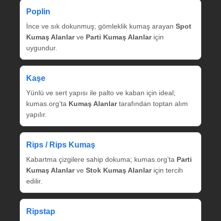
Poplin
İnce ve sık dokunmuş; gömleklik kumaş arayan
Spot
Kumaş Alanlar
ve
Parti Kumaş Alanlar
için
uygundur.
Kaşe
Yünlü ve sert yapısı ile palto ve kaban için ideal;
kumas.org’ta
Kumaş Alanlar
tarafından toptan alım
yapılır.
Rips / Rips Kumaş
Kabartma çizgilere sahip dokuma; kumas.org’ta
Parti
Kumaş Alanlar
ve
Stok Kumaş Alanlar
için tercih
edilir.
Ripstap