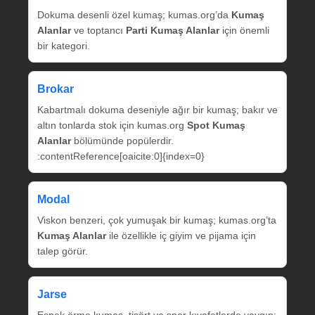
Dokuma desenli özel kumaş; kumas.org’da
Kumaş
Alanlar
ve toptancı
Parti Kumaş Alanlar
için önemli
bir kategori.
Brokar
Kabartmalı dokuma deseniyle ağır bir kumaş; bakır ve
altın tonlarda stok için kumas.org
Spot Kumaş
Alanlar
bölümünde popülerdir.
:contentReference[oaicite:0]{index=0}
Modal
Viskon benzeri, çok yumuşak bir kumaş; kumas.org’ta
Kumaş Alanlar
ile özellikle iç giyim ve pijama için
talep görür.
Jarse