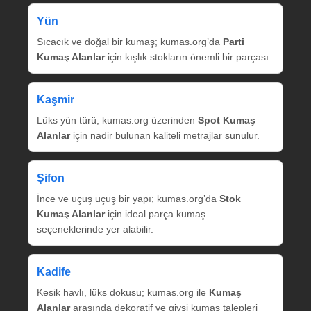
Yün
Sıcacık ve doğal bir kumaş; kumas.org’da
Parti
Kumaş Alanlar
için kışlık stokların önemli bir parçası.
Kaşmir
Lüks yün türü; kumas.org üzerinden
Spot Kumaş
Alanlar
için nadir bulunan kaliteli metrajlar sunulur.
Şifon
İnce ve uçuş uçuş bir yapı; kumas.org’da
Stok
Kumaş Alanlar
için ideal parça kumaş
seçeneklerinde yer alabilir.
Kadife
Kesik havlı, lüks dokusu; kumas.org ile
Kumaş
Alanlar
arasında dekoratif ve giysi kumaş talepleri