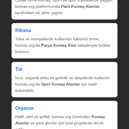
Esnek örme kumaş, tişört ve spor kıyafetlerde yaygın;
kumas.org platformunda
Parti Kumaş Alanlar
tarafından sık alımı yapılır.
Ribana
Yaka ve manşetlerde kullanılan kabartılı örme;
kumas.org’da
Parça Kumaş Alan
talepleriyle birlikte
bulunur.
Tül
İnce, organik doku ile gelinlik ve abiyelerde kullanılır.
kumas.org’da
Spot Kumaş Alanlar
için nadir
bulunabilir.
Organze
Hafif, sert ve şeffaf; kumas.org üzerinden
Kumaş
Alanlar
ve parti alıcılar için özel projelerde tercih