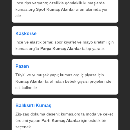
İnce rips varyantı; özellikle gömleklik kumaşlarda
kumas.org
Spot Kumaş Alanlar
aramalarında yer
alır.
Kaşkorse
İnce ve elastik örme; spor kıyafet ve mayo üretimi için
kumas.org’ta
Parça Kumaş Alanlar
talep yaratır.
Pazen
Tüylü ve yumuşak yapı; kumas.org iç piyasa için
Kumaş Alanlar
tarafından bebek giysisi projelerinde
sık kullanılır.
Balıksırtı Kumaş
Zig‑zag dokuma deseni; kumas.org’ta moda ve ceket
üretimi yapan
Parti Kumaş Alanlar
için estetik bir
seçenek.