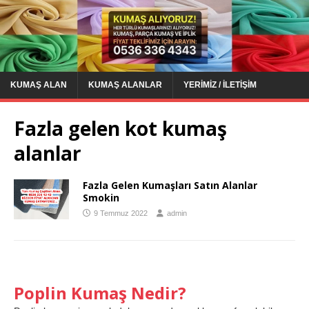
KUMAŞ ALAN
KUMAŞ ALANLAR
YERIMIZ / İLETIŞIM
Fazla gelen kot kumaş
alanlar
Fazla Gelen Kumaşları Satın Alanlar
Smokin
9 Temmuz 2022
admin
Poplin Kumaş Nedir?