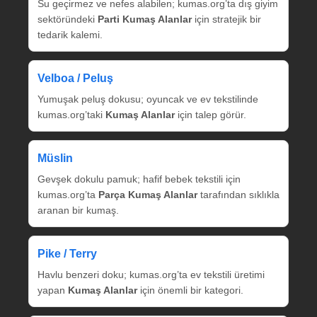
Su geçirmez ve nefes alabilen; kumas.org’ta dış giyim
sektöründeki
Parti Kumaş Alanlar
için stratejik bir
tedarik kalemi.
Velboa / Peluş
Yumuşak peluş dokusu; oyuncak ve ev tekstilinde
kumas.org’taki
Kumaş Alanlar
için talep görür.
Müslin
Gevşek dokulu pamuk; hafif bebek tekstili için
kumas.org’ta
Parça Kumaş Alanlar
tarafından sıklıkla
aranan bir kumaş.
Pike / Terry
Havlu benzeri doku; kumas.org’ta ev tekstili üretimi
yapan
Kumaş Alanlar
için önemli bir kategori.