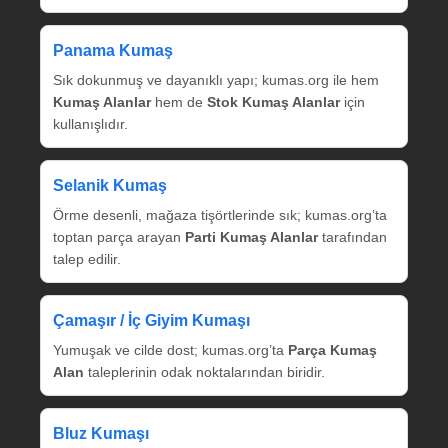
Panama Kumaş
Sık dokunmuş ve dayanıklı yapı; kumas.org ile hem
Kumaş Alanlar
hem de
Stok Kumaş Alanlar
için
kullanışlıdır.
Selanik Kumaş
Örme desenli, mağaza tişörtlerinde sık; kumas.org’ta
toptan parça arayan
Parti Kumaş Alanlar
tarafından
talep edilir.
Çamaşır / İç Giyim Kumaşı
Yumuşak ve cilde dost; kumas.org’ta
Parça Kumaş
Alan
taleplerinin odak noktalarından biridir.
Bluz Kumaşı