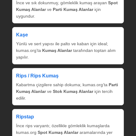
İnce ve sık dokunmuş; gömleklik kumaş arayan
Spot
Kumaş Alanlar
ve
Parti Kumaş Alanlar
için
uygundur.
Kaşe
Yünlü ve sert yapısı ile palto ve kaban için ideal;
kumas.org’ta
Kumaş Alanlar
tarafından toptan alım
yapılır.
Rips / Rips Kumaş
Kabartma çizgilere sahip dokuma; kumas.org’ta
Parti
Kumaş Alanlar
ve
Stok Kumaş Alanlar
için tercih
edilir.
Ripstap
İnce rips varyantı; özellikle gömleklik kumaşlarda
kumas.org
Spot Kumaş Alanlar
aramalarında yer