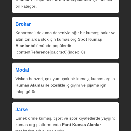
bir kategori.
Brokar
Kabartmalı dokuma deseniyle ağır bir kumaş; bakır ve
altın tonlarda stok için kumas.org
Spot Kumaş
Alanlar
bölümünde popülerdir.
:contentReference[oaicite:0]{index=0}
Modal
Viskon benzeri, çok yumuşak bir kumaş; kumas.org’ta
Kumaş Alanlar
ile özellikle iç giyim ve pijama için
talep görür.
Jarse
Esnek örme kumaş, tişört ve spor kıyafetlerde yaygın;
kumas.org platformunda
Parti Kumaş Alanlar