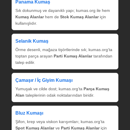
Panama Kumaş
Sık dokunmuş ve dayanıklı yapı; kumas.org ile hem
Kumaş Alanlar
hem de
Stok Kumaş Alanlar
için
kullanışlıdır.
Selanik Kumaş
Örme desenli, mağaza tişörtlerinde sık; kumas.org’ta
toptan parça arayan
Parti Kumaş Alanlar
tarafından
talep edilir.
Çamaşır / İç Giyim Kumaşı
Yumuşak ve cilde dost; kumas.org’ta
Parça Kumaş
Alan
taleplerinin odak noktalarından biridir.
Bluz Kumaşı
Şifon, krep veya viskon karışımları; kumas.org’ta
Spot Kumaş Alanlar
ve
Parti Kumaş Alanlar
için