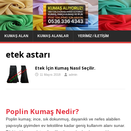
KUMAŞ ALAN
KUMAŞ ALANLAR
YERIMIZ / İLETIŞIM
etek astarı
Etek İçin Kumaş Nasıl Seçilir.
11 Mayıs 2018
admin
Poplin Kumaş Nedir?
Poplin kumaş; ince, sık dokunmuş, dayanıklı ve nefes alabilen
yapısıyla giyimden ev tekstiline kadar geniş kullanım alanı sunar.