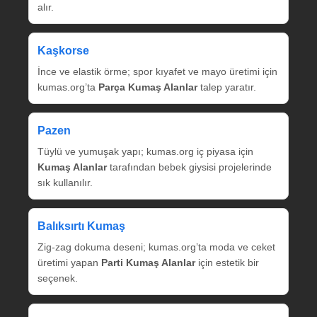
alır.
Kaşkorse
İnce ve elastik örme; spor kıyafet ve mayo üretimi için
kumas.org’ta
Parça Kumaş Alanlar
talep yaratır.
Pazen
Tüylü ve yumuşak yapı; kumas.org iç piyasa için
Kumaş Alanlar
tarafından bebek giysisi projelerinde
sık kullanılır.
Balıksırtı Kumaş
Zig‑zag dokuma deseni; kumas.org’ta moda ve ceket
üretimi yapan
Parti Kumaş Alanlar
için estetik bir
seçenek.