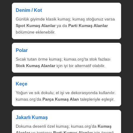
Denim / Kot
Günlük giyimde klasik kumaş; kumaş stoğunuz varsa
Spot Kumaş Alanlar
ya da
Parti Kumaş Alanlar
bölümüne eklenebilir.
Polar
Sıcak tutan örme kumaş; kumas.org’ta stok fazlası
Stok Kumaş Alanlar
için iyi bir alternatif olabilir.
Keçe
Yoğun ve sık dokulu; el işi ve dekorasyonda kullanılır.
kumas.org’da
Parça Kumaş Alan
talepleriyle eşleşir.
Jakarlı Kumaş
Dokuma desenli özel kumaş; kumas.org’da
Kumaş
Alanlar
ve toptancı
Parti Kumaş Alanlar
için önemli