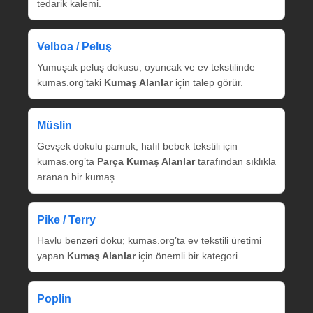
tedarik kalemi.
Velboa / Peluş
Yumuşak peluş dokusu; oyuncak ve ev tekstilinde
kumas.org’taki
Kumaş Alanlar
için talep görür.
Müslin
Gevşek dokulu pamuk; hafif bebek tekstili için
kumas.org’ta
Parça Kumaş Alanlar
tarafından sıklıkla
aranan bir kumaş.
Pike / Terry
Havlu benzeri doku; kumas.org’ta ev tekstili üretimi
yapan
Kumaş Alanlar
için önemli bir kategori.
Poplin