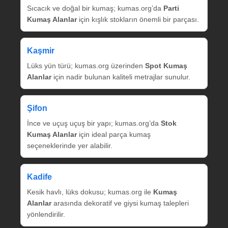
Sıcacık ve doğal bir kumaş; kumas.org’da
Parti
Kumaş Alanlar
için kışlık stokların önemli bir parçası.
Kaşmir
Lüks yün türü; kumas.org üzerinden
Spot Kumaş
Alanlar
için nadir bulunan kaliteli metrajlar sunulur.
Şifon
İnce ve uçuş uçuş bir yapı; kumas.org’da
Stok
Kumaş Alanlar
için ideal parça kumaş
seçeneklerinde yer alabilir.
Kadife
Kesik havlı, lüks dokusu; kumas.org ile
Kumaş
Alanlar
arasında dekoratif ve giysi kumaş talepleri
yönlendirilir.