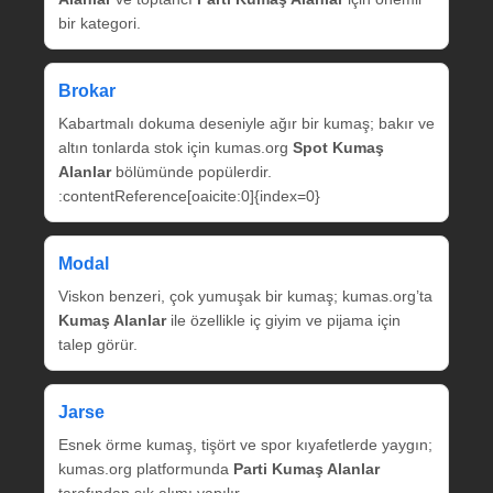
bir kategori.
Brokar
Kabartmalı dokuma deseniyle ağır bir kumaş; bakır ve
altın tonlarda stok için kumas.org
Spot Kumaş
Alanlar
bölümünde popülerdir.
:contentReference[oaicite:0]{index=0}
Modal
Viskon benzeri, çok yumuşak bir kumaş; kumas.org’ta
Kumaş Alanlar
ile özellikle iç giyim ve pijama için
talep görür.
Jarse
Esnek örme kumaş, tişört ve spor kıyafetlerde yaygın;
kumas.org platformunda
Parti Kumaş Alanlar