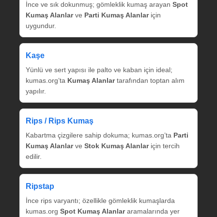
İnce ve sık dokunmuş; gömleklik kumaş arayan
Spot
Kumaş Alanlar
ve
Parti Kumaş Alanlar
için
uygundur.
Kaşe
Yünlü ve sert yapısı ile palto ve kaban için ideal;
kumas.org’ta
Kumaş Alanlar
tarafından toptan alım
yapılır.
Rips / Rips Kumaş
Kabartma çizgilere sahip dokuma; kumas.org’ta
Parti
Kumaş Alanlar
ve
Stok Kumaş Alanlar
için tercih
edilir.
Ripstap
İnce rips varyantı; özellikle gömleklik kumaşlarda
kumas.org
Spot Kumaş Alanlar
aramalarında yer