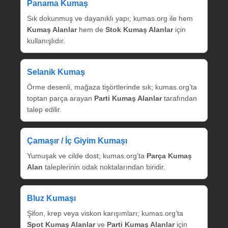
Panama Kumaş
Sık dokunmuş ve dayanıklı yapı; kumas.org ile hem
Kumaş Alanlar
hem de
Stok Kumaş Alanlar
için
kullanışlıdır.
Selanik Kumaş
Örme desenli, mağaza tişörtlerinde sık; kumas.org’ta
toptan parça arayan
Parti Kumaş Alanlar
tarafından
talep edilir.
Çamaşır / İç Giyim Kumaşı
Yumuşak ve cilde dost; kumas.org’ta
Parça Kumaş
Alan
taleplerinin odak noktalarından biridir.
Bluz Kumaşı
Şifon, krep veya viskon karışımları; kumas.org’ta
Spot Kumaş Alanlar
ve
Parti Kumaş Alanlar
için