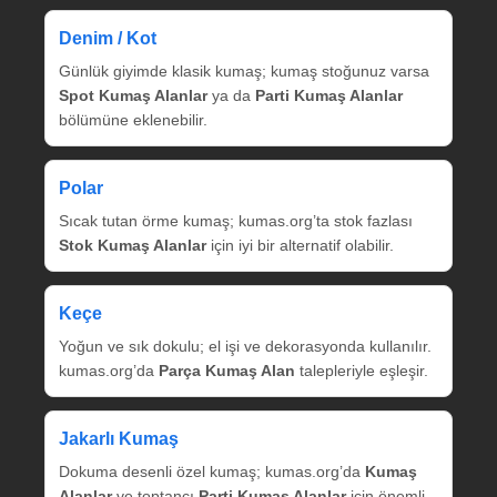
Denim / Kot
Günlük giyimde klasik kumaş; kumaş stoğunuz varsa
Spot Kumaş Alanlar
ya da
Parti Kumaş Alanlar
bölümüne eklenebilir.
Polar
Sıcak tutan örme kumaş; kumas.org’ta stok fazlası
Stok Kumaş Alanlar
için iyi bir alternatif olabilir.
Keçe
Yoğun ve sık dokulu; el işi ve dekorasyonda kullanılır.
kumas.org’da
Parça Kumaş Alan
talepleriyle eşleşir.
Jakarlı Kumaş
Dokuma desenli özel kumaş; kumas.org’da
Kumaş
Alanlar
ve toptancı
Parti Kumaş Alanlar
için önemli