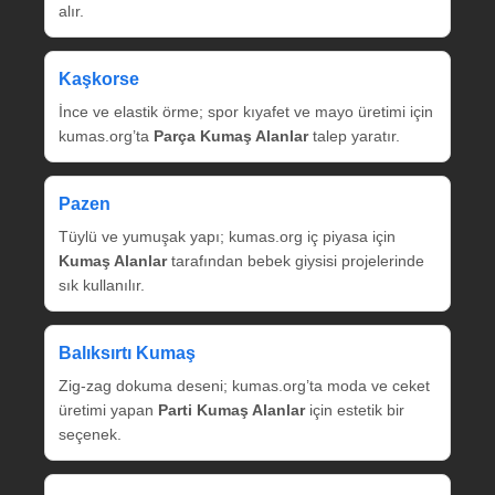
alır.
Kaşkorse
İnce ve elastik örme; spor kıyafet ve mayo üretimi için
kumas.org’ta
Parça Kumaş Alanlar
talep yaratır.
Pazen
Tüylü ve yumuşak yapı; kumas.org iç piyasa için
Kumaş Alanlar
tarafından bebek giysisi projelerinde
sık kullanılır.
Balıksırtı Kumaş
Zig‑zag dokuma deseni; kumas.org’ta moda ve ceket
üretimi yapan
Parti Kumaş Alanlar
için estetik bir
seçenek.