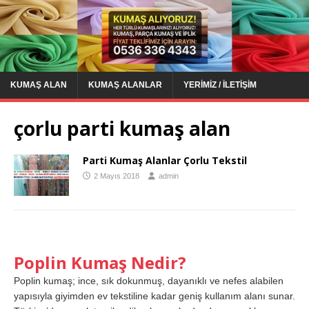
KUMAŞ ALAN
KUMAŞ ALANLAR
YERIMIZ / İLETIŞIM
çorlu parti kumaş alan
Parti Kumaş Alanlar Çorlu Tekstil
2 Mayıs 2018
admin
Poplin Kumaş Nedir?
Poplin kumaş; ince, sık dokunmuş, dayanıklı ve nefes alabilen
yapısıyla giyimden ev tekstiline kadar geniş kullanım alanı sunar.