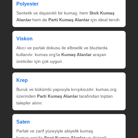
Polyester
Sentetik ve dayanıklı bir kumaş; hem
Stok Kumaş
Alanlar
hem de
Parti Kumaş Alanlar
için ideal tercih.
Viskon
Akıcı ve parlak dokusu ile elbiselik ve bluzlarda
kullanılır. kumas.org’ta
Kumaş Alanlar
arayan
üreticiler için çok uygun.
Krep
Buruk ve bükümlü yapısıyla kırışıksızdır. kumas.org
üzerinden
Parti Kumaş Alanlar
tarafından toptan
talepler alınır.
Saten
Parlak ve zarif yüzeyiyle abiyelik kumaş.
kumas.org’da
Spot Kumaş Alanlar
ve düzenli