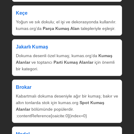
Keçe
Yoğun ve sık dokulu; el işi ve dekorasyonda kullanılır.
kumas.org’da
Parça Kumaş Alan
talepleriyle eşleşir.
Jakarlı Kumaş
Dokuma desenli özel kumaş; kumas.org’da
Kumaş
Alanlar
ve toptancı
Parti Kumaş Alanlar
için önemli
bir kategori.
Brokar
Kabartmalı dokuma deseniyle ağır bir kumaş; bakır ve
altın tonlarda stok için kumas.org
Spot Kumaş
Alanlar
bölümünde popülerdir.
:contentReference[oaicite:0]{index=0}