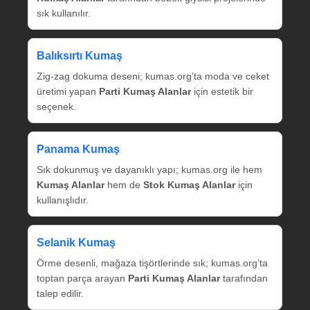
sık kullanılır.
Balıksırtı Kumaş
Zig‑zag dokuma deseni; kumas.org’ta moda ve ceket
üretimi yapan
Parti Kumaş Alanlar
için estetik bir
seçenek.
Panama Kumaş
Sık dokunmuş ve dayanıklı yapı; kumas.org ile hem
Kumaş Alanlar
hem de
Stok Kumaş Alanlar
için
kullanışlıdır.
Selanik Kumaş
Örme desenli, mağaza tişörtlerinde sık; kumas.org’ta
toptan parça arayan
Parti Kumaş Alanlar
tarafından
talep edilir.