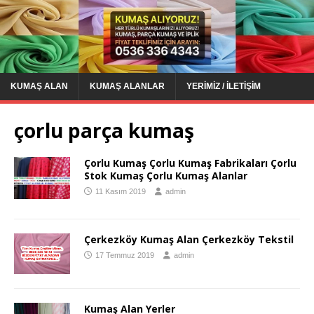
KUMAŞ ALAN
KUMAŞ ALANLAR
YERIMIZ / İLETIŞIM
çorlu parça kumaş
Çorlu Kumaş Çorlu Kumaş Fabrikaları Çorlu
Stok Kumaş Çorlu Kumaş Alanlar
11 Kasım 2019
admin
Çerkezköy Kumaş Alan Çerkezköy Tekstil
17 Temmuz 2019
admin
Kumaş Alan Yerler