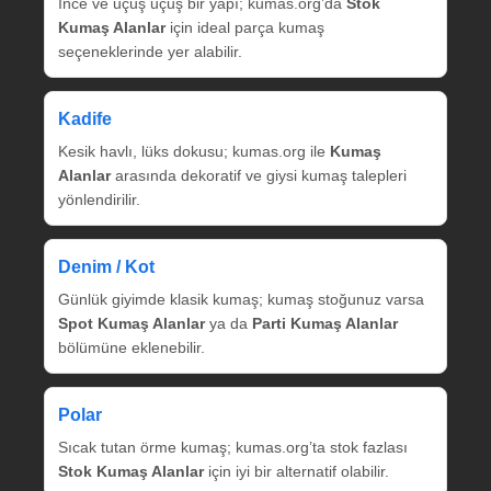
İnce ve uçuş uçuş bir yapı; kumas.org’da
Stok
Kumaş Alanlar
için ideal parça kumaş
seçeneklerinde yer alabilir.
Kadife
Kesik havlı, lüks dokusu; kumas.org ile
Kumaş
Alanlar
arasında dekoratif ve giysi kumaş talepleri
yönlendirilir.
Denim / Kot
Günlük giyimde klasik kumaş; kumaş stoğunuz varsa
Spot Kumaş Alanlar
ya da
Parti Kumaş Alanlar
bölümüne eklenebilir.
Polar
Sıcak tutan örme kumaş; kumas.org’ta stok fazlası
Stok Kumaş Alanlar
için iyi bir alternatif olabilir.