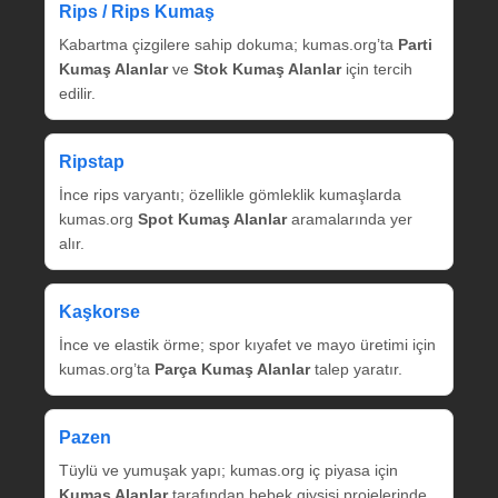
Rips / Rips Kumaş
Kabartma çizgilere sahip dokuma; kumas.org’ta
Parti
Kumaş Alanlar
ve
Stok Kumaş Alanlar
için tercih
edilir.
Ripstap
İnce rips varyantı; özellikle gömleklik kumaşlarda
kumas.org
Spot Kumaş Alanlar
aramalarında yer
alır.
Kaşkorse
İnce ve elastik örme; spor kıyafet ve mayo üretimi için
kumas.org’ta
Parça Kumaş Alanlar
talep yaratır.
Pazen
Tüylü ve yumuşak yapı; kumas.org iç piyasa için
Kumaş Alanlar
tarafından bebek giysisi projelerinde