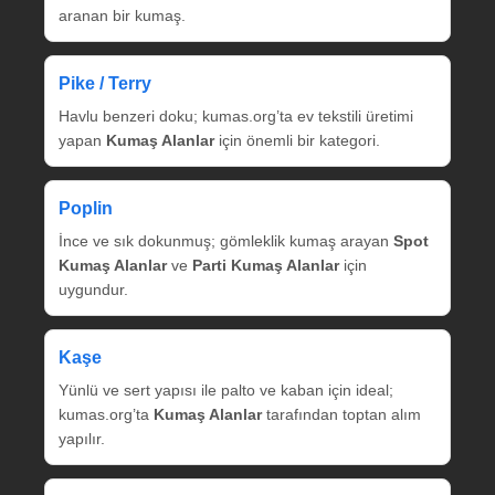
aranan bir kumaş.
Pike / Terry
Havlu benzeri doku; kumas.org’ta ev tekstili üretimi
yapan
Kumaş Alanlar
için önemli bir kategori.
Poplin
İnce ve sık dokunmuş; gömleklik kumaş arayan
Spot
Kumaş Alanlar
ve
Parti Kumaş Alanlar
için
uygundur.
Kaşe
Yünlü ve sert yapısı ile palto ve kaban için ideal;
kumas.org’ta
Kumaş Alanlar
tarafından toptan alım
yapılır.