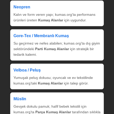
Neopren
Kalın ve form veren yapı; kumas.org’ta performans
ürünleri üreten
Kumaş Alanlar
için uygundur.
Gore‑Tex / Membranlı Kumaş
Su geçirmez ve nefes alabilen; kumas.org’ta dış giyim
sektöründeki
Parti Kumaş Alanlar
için stratejik bir
tedarik kalemi.
Velboa / Peluş
Yumuşak peluş dokusu; oyuncak ve ev tekstilinde
kumas.org’taki
Kumaş Alanlar
için talep görür.
Müslin
Gevşek dokulu pamuk; hafif bebek tekstili için
kumas.org’ta
Parça Kumaş Alanlar
tarafından sıklıkla