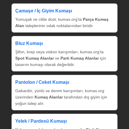
Çamaşır / İç Giyim Kumaşı
Yumuşak ve cilde dost; kumas.org’ta
Parça Kumaş
Alan
taleplerinin odak noktalarından biridir.
Bluz Kumaşı
Şifon, krep veya viskon karışımları; kumas.org’ta
Spot Kumaş Alanlar
ve
Parti Kumaş Alanlar
için
tasarım kumaşı olarak değerlidir.
Pantolon / Ceket Kumaşı
Gabardin, yünlü ve denim karışımları; kumas.org
üzerinden
Kumaş Alanlar
tarafından dış giyim için
yoğun talep alır.
Yelek / Pardesü Kumaşı