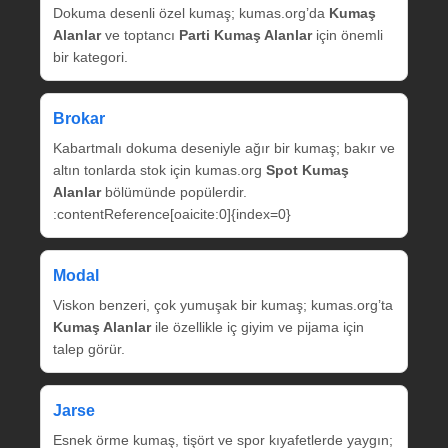
Dokuma desenli özel kumaş; kumas.org’da
Kumaş
Alanlar
ve toptancı
Parti Kumaş Alanlar
için önemli
bir kategori.
Brokar
Kabartmalı dokuma deseniyle ağır bir kumaş; bakır ve
altın tonlarda stok için kumas.org
Spot Kumaş
Alanlar
bölümünde popülerdir.
:contentReference[oaicite:0]{index=0}
Modal
Viskon benzeri, çok yumuşak bir kumaş; kumas.org’ta
Kumaş Alanlar
ile özellikle iç giyim ve pijama için
talep görür.
Jarse
Esnek örme kumaş, tişört ve spor kıyafetlerde yaygın;