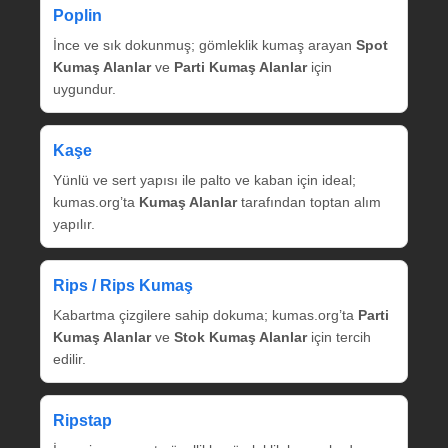
Poplin
İnce ve sık dokunmuş; gömleklik kumaş arayan
Spot
Kumaş Alanlar
ve
Parti Kumaş Alanlar
için
uygundur.
Kaşe
Yünlü ve sert yapısı ile palto ve kaban için ideal;
kumas.org’ta
Kumaş Alanlar
tarafından toptan alım
yapılır.
Rips / Rips Kumaş
Kabartma çizgilere sahip dokuma; kumas.org’ta
Parti
Kumaş Alanlar
ve
Stok Kumaş Alanlar
için tercih
edilir.
Ripstap