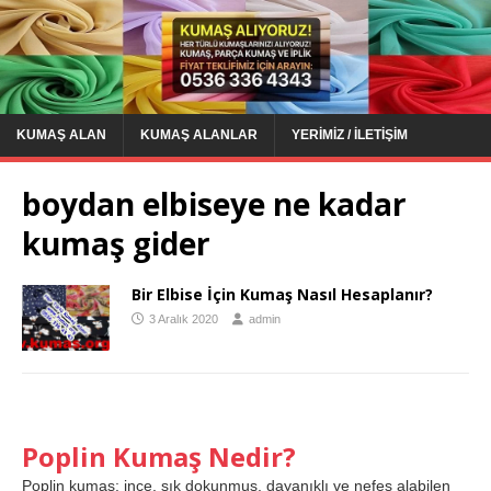
KUMAŞ ALAN
KUMAŞ ALANLAR
YERIMIZ / İLETIŞIM
boydan elbiseye ne kadar
kumaş gider
Bir Elbise İçin Kumaş Nasıl Hesaplanır?
3 Aralık 2020
admin
Poplin Kumaş Nedir?
Poplin kumaş; ince, sık dokunmuş, dayanıklı ve nefes alabilen