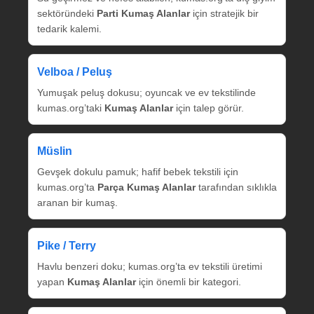
sektöründeki
Parti Kumaş Alanlar
için stratejik bir
tedarik kalemi.
Velboa / Peluş
Yumuşak peluş dokusu; oyuncak ve ev tekstilinde
kumas.org’taki
Kumaş Alanlar
için talep görür.
Müslin
Gevşek dokulu pamuk; hafif bebek tekstili için
kumas.org’ta
Parça Kumaş Alanlar
tarafından sıklıkla
aranan bir kumaş.
Pike / Terry
Havlu benzeri doku; kumas.org’ta ev tekstili üretimi
yapan
Kumaş Alanlar
için önemli bir kategori.