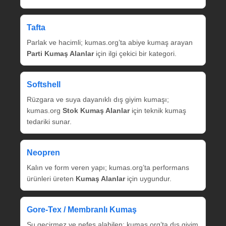
Tafta
Parlak ve hacimli; kumas.org’ta abiye kumaş arayan
Parti Kumaş Alanlar
için ilgi çekici bir kategori.
Softshell
Rüzgara ve suya dayanıklı dış giyim kumaşı;
kumas.org
Stok Kumaş Alanlar
için teknik kumaş
tedariki sunar.
Neopren
Kalın ve form veren yapı; kumas.org’ta performans
ürünleri üreten
Kumaş Alanlar
için uygundur.
Gore‑Tex / Membranlı Kumaş
Su geçirmez ve nefes alabilen; kumas.org’ta dış giyim