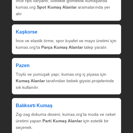
İnce rips varyantı; özellikle gömleklik kumaşlarda
kumas.org
Spot Kumaş Alanlar
aramalarında yer
alır.
Kaşkorse
İnce ve elastik örme; spor kıyafet ve mayo üretimi için
kumas.org’ta
Parça Kumaş Alanlar
talep yaratır.
Pazen
Tüylü ve yumuşak yapı; kumas.org iç piyasa için
Kumaş Alanlar
tarafından bebek giysisi projelerinde
sık kullanılır.
Balıksırtı Kumaş
Zig‑zag dokuma deseni; kumas.org’ta moda ve ceket
üretimi yapan
Parti Kumaş Alanlar
için estetik bir
seçenek.