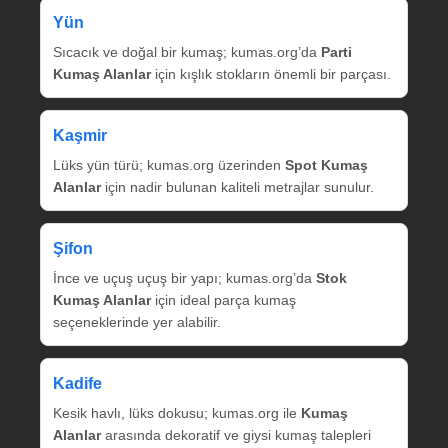
Yün
Sıcacık ve doğal bir kumaş; kumas.org’da
Parti
Kumaş Alanlar
için kışlık stokların önemli bir parçası.
Kaşmir
Lüks yün türü; kumas.org üzerinden
Spot Kumaş
Alanlar
için nadir bulunan kaliteli metrajlar sunulur.
Şifon
İnce ve uçuş uçuş bir yapı; kumas.org’da
Stok
Kumaş Alanlar
için ideal parça kumaş
seçeneklerinde yer alabilir.
Kadife
Kesik havlı, lüks dokusu; kumas.org ile
Kumaş
Alanlar
arasında dekoratif ve giysi kumaş talepleri