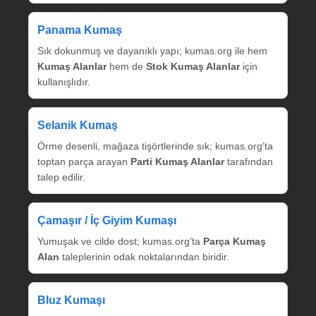
Panama Kumaş
Sık dokunmuş ve dayanıklı yapı; kumas.org ile hem
Kumaş Alanlar
hem de
Stok Kumaş Alanlar
için
kullanışlıdır.
Selanik Kumaş
Örme desenli, mağaza tişörtlerinde sık; kumas.org’ta
toptan parça arayan
Parti Kumaş Alanlar
tarafından
talep edilir.
Çamaşır / İç Giyim Kumaşı
Yumuşak ve cilde dost; kumas.org’ta
Parça Kumaş
Alan
taleplerinin odak noktalarından biridir.
Bluz Kumaşı