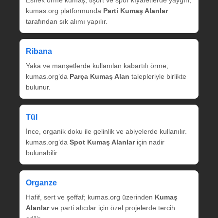
Esnek örme kumaş, tişört ve spor kıyafetlerde yaygın;
kumas.org platformunda
Parti Kumaş Alanlar
tarafından sık alımı yapılır.
Ribana
Yaka ve manşetlerde kullanılan kabartılı örme;
kumas.org’da
Parça Kumaş Alan
talepleriyle birlikte
bulunur.
Tül
İnce, organik doku ile gelinlik ve abiyelerde kullanılır.
kumas.org’da
Spot Kumaş Alanlar
için nadir
bulunabilir.
Organze
Hafif, sert ve şeffaf; kumas.org üzerinden
Kumaş
Alanlar
ve parti alıcılar için özel projelerde tercih