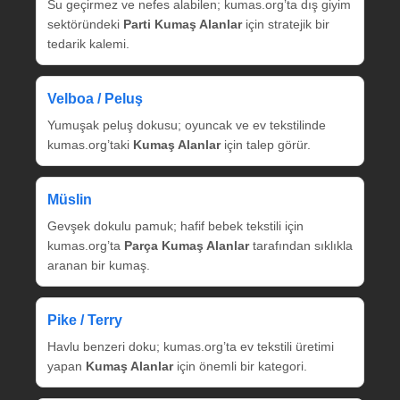
Su geçirmez ve nefes alabilen; kumas.org’ta dış giyim
sektöründeki
Parti Kumaş Alanlar
için stratejik bir
tedarik kalemi.
Velboa / Peluş
Yumuşak peluş dokusu; oyuncak ve ev tekstilinde
kumas.org’taki
Kumaş Alanlar
için talep görür.
Müslin
Gevşek dokulu pamuk; hafif bebek tekstili için
kumas.org’ta
Parça Kumaş Alanlar
tarafından sıklıkla
aranan bir kumaş.
Pike / Terry
Havlu benzeri doku; kumas.org’ta ev tekstili üretimi
yapan
Kumaş Alanlar
için önemli bir kategori.