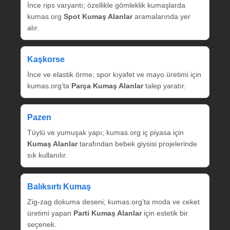
İnce rips varyantı; özellikle gömleklik kumaşlarda
kumas.org
Spot Kumaş Alanlar
aramalarında yer
alır.
Kaşkorse
İnce ve elastik örme; spor kıyafet ve mayo üretimi için
kumas.org’ta
Parça Kumaş Alanlar
talep yaratır.
Pazen
Tüylü ve yumuşak yapı; kumas.org iç piyasa için
Kumaş Alanlar
tarafından bebek giysisi projelerinde
sık kullanılır.
Balıksırtı Kumaş
Zig‑zag dokuma deseni; kumas.org’ta moda ve ceket
üretimi yapan
Parti Kumaş Alanlar
için estetik bir
seçenek.