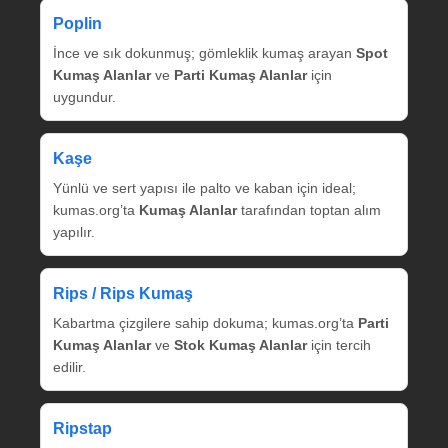
Poplin
İnce ve sık dokunmuş; gömleklik kumaş arayan
Spot
Kumaş Alanlar
ve
Parti Kumaş Alanlar
için
uygundur.
Kaşe
Yünlü ve sert yapısı ile palto ve kaban için ideal;
kumas.org’ta
Kumaş Alanlar
tarafından toptan alım
yapılır.
Rips / Rips Kumaş
Kabartma çizgilere sahip dokuma; kumas.org’ta
Parti
Kumaş Alanlar
ve
Stok Kumaş Alanlar
için tercih
edilir.
Ripstap