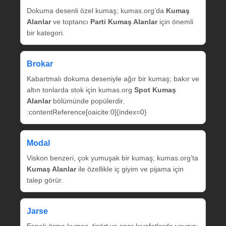
Dokuma desenli özel kumaş; kumas.org’da
Kumaş
Alanlar
ve toptancı
Parti Kumaş Alanlar
için önemli
bir kategori.
Brokar
Kabartmalı dokuma deseniyle ağır bir kumaş; bakır ve
altın tonlarda stok için kumas.org
Spot Kumaş
Alanlar
bölümünde popülerdir.
:contentReference[oaicite:0]{index=0}
Modal
Viskon benzeri, çok yumuşak bir kumaş; kumas.org’ta
Kumaş Alanlar
ile özellikle iç giyim ve pijama için
talep görür.
Jarse