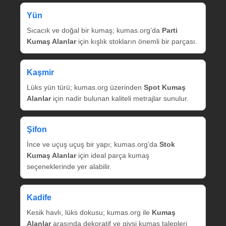
Yün
Sıcacık ve doğal bir kumaş; kumas.org’da
Parti
Kumaş Alanlar
için kışlık stokların önemli bir parçası.
Kaşmir
Lüks yün türü; kumas.org üzerinden
Spot Kumaş
Alanlar
için nadir bulunan kaliteli metrajlar sunulur.
Şifon
İnce ve uçuş uçuş bir yapı; kumas.org’da
Stok
Kumaş Alanlar
için ideal parça kumaş
seçeneklerinde yer alabilir.
Kadife
Kesik havlı, lüks dokusu; kumas.org ile
Kumaş
Alanlar
arasında dekoratif ve giysi kumaş talepleri