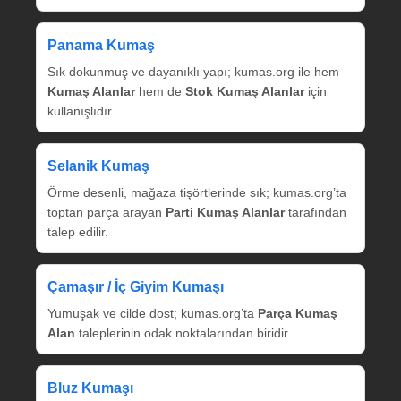
Panama Kumaş
Sık dokunmuş ve dayanıklı yapı; kumas.org ile hem
Kumaş Alanlar
hem de
Stok Kumaş Alanlar
için
kullanışlıdır.
Selanik Kumaş
Örme desenli, mağaza tişörtlerinde sık; kumas.org’ta
toptan parça arayan
Parti Kumaş Alanlar
tarafından
talep edilir.
Çamaşır / İç Giyim Kumaşı
Yumuşak ve cilde dost; kumas.org’ta
Parça Kumaş
Alan
taleplerinin odak noktalarından biridir.
Bluz Kumaşı