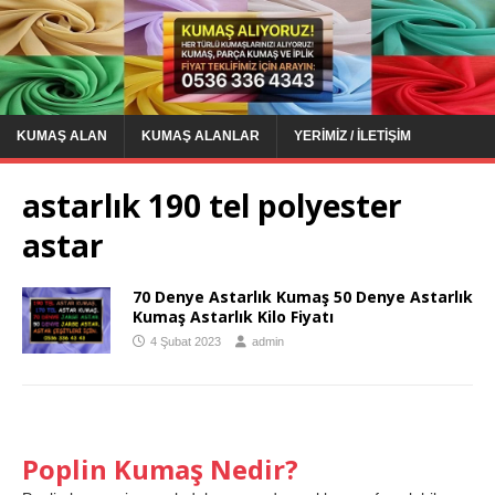
KUMAŞ ALAN
KUMAŞ ALANLAR
YERIMIZ / İLETIŞIM
astarlık 190 tel polyester
astar
70 Denye Astarlık Kumaş 50 Denye Astarlık
Kumaş Astarlık Kilo Fiyatı
4 Şubat 2023
admin
Poplin Kumaş Nedir?