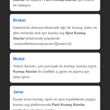
bir kategori.
Brokar
Kabartmalı dokuma deseniyle ağır bir kumaş; bakır ve
altın tonlarda stok için kumas.org
Spot Kumaş
Alanlar
bölümünde popülerdir.
:contentReference[oaicite:0]{index=0}
Modal
Viskon benzeri, çok yumuşak bir kumaş; kumas.org’ta
Kumaş Alanlar
ile özellikle iç giyim ve pijama için
talep görür.
Jarse
Esnek örme kumaş, tişört ve spor kıyafetlerde yaygın;
kumas.org platformunda
Parti Kumaş Alanlar