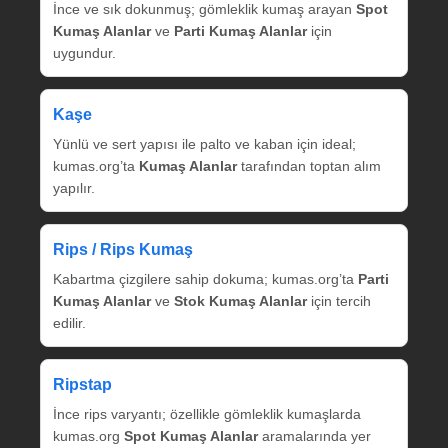
İnce ve sık dokunmuş; gömleklik kumaş arayan
Spot
Kumaş Alanlar
ve
Parti Kumaş Alanlar
için
uygundur.
Kaşe
Yünlü ve sert yapısı ile palto ve kaban için ideal;
kumas.org’ta
Kumaş Alanlar
tarafından toptan alım
yapılır.
Rips / Rips Kumaş
Kabartma çizgilere sahip dokuma; kumas.org’ta
Parti
Kumaş Alanlar
ve
Stok Kumaş Alanlar
için tercih
edilir.
Ripstap
İnce rips varyantı; özellikle gömleklik kumaşlarda
kumas.org
Spot Kumaş Alanlar
aramalarında yer