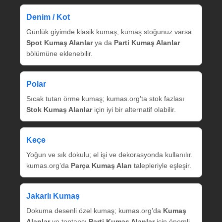
Denim / Kot
Günlük giyimde klasik kumaş; kumaş stoğunuz varsa
Spot Kumaş Alanlar
ya da
Parti Kumaş Alanlar
bölümüne eklenebilir.
Polar
Sıcak tutan örme kumaş; kumas.org’ta stok fazlası
Stok Kumaş Alanlar
için iyi bir alternatif olabilir.
Keçe
Yoğun ve sık dokulu; el işi ve dekorasyonda kullanılır.
kumas.org’da
Parça Kumaş Alan
talepleriyle eşleşir.
Jakarlı Kumaş
Dokuma desenli özel kumaş; kumas.org’da
Kumaş
Alanlar
ve toptancı
Parti Kumaş Alanlar
için önemli