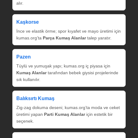
alır.
Kaşkorse
İnce ve elastik örme; spor kıyafet ve mayo üretimi için
kumas.org’ta
Parça Kumaş Alanlar
talep yaratır.
Pazen
Tüylü ve yumuşak yapı; kumas.org iç piyasa için
Kumaş Alanlar
tarafından bebek giysisi projelerinde
sık kullanılır.
Balıksırtı Kumaş
Zig‑zag dokuma deseni; kumas.org’ta moda ve ceket
üretimi yapan
Parti Kumaş Alanlar
için estetik bir
seçenek.