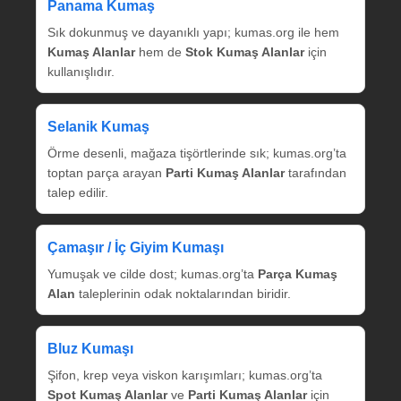
Panama Kumaş
Sık dokunmuş ve dayanıklı yapı; kumas.org ile hem
Kumaş Alanlar
hem de
Stok Kumaş Alanlar
için
kullanışlıdır.
Selanik Kumaş
Örme desenli, mağaza tişörtlerinde sık; kumas.org’ta
toptan parça arayan
Parti Kumaş Alanlar
tarafından
talep edilir.
Çamaşır / İç Giyim Kumaşı
Yumuşak ve cilde dost; kumas.org’ta
Parça Kumaş
Alan
taleplerinin odak noktalarından biridir.
Bluz Kumaşı
Şifon, krep veya viskon karışımları; kumas.org’ta
Spot Kumaş Alanlar
ve
Parti Kumaş Alanlar
için