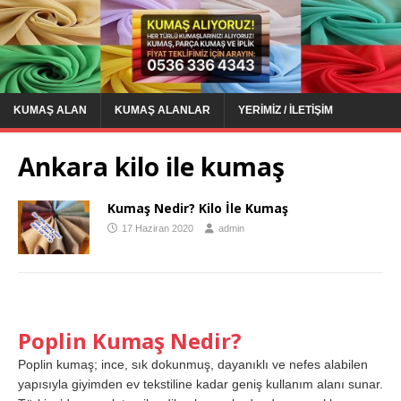
KUMAŞ ALAN
KUMAŞ ALANLAR
YERIMIZ / İLETIŞIM
Ankara kilo ile kumaş
Kumaş Nedir? Kilo İle Kumaş
17 Haziran 2020
admin
Poplin Kumaş Nedir?
Poplin kumaş; ince, sık dokunmuş, dayanıklı ve nefes alabilen
yapısıyla giyimden ev tekstiline kadar geniş kullanım alanı sunar.