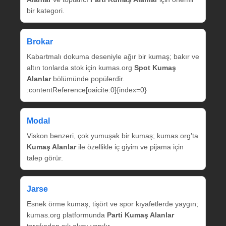
bir kategori.
Brokar
Kabartmalı dokuma deseniyle ağır bir kumaş; bakır ve
altın tonlarda stok için kumas.org
Spot Kumaş
Alanlar
bölümünde popülerdir.
:contentReference[oaicite:0]{index=0}
Modal
Viskon benzeri, çok yumuşak bir kumaş; kumas.org’ta
Kumaş Alanlar
ile özellikle iç giyim ve pijama için
talep görür.
Jarse
Esnek örme kumaş, tişört ve spor kıyafetlerde yaygın;
kumas.org platformunda
Parti Kumaş Alanlar