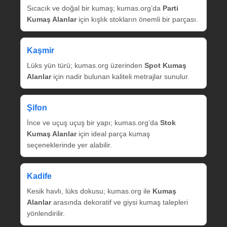
Sıcacık ve doğal bir kumaş; kumas.org’da
Parti
Kumaş Alanlar
için kışlık stokların önemli bir parçası.
Kaşmir
Lüks yün türü; kumas.org üzerinden
Spot Kumaş
Alanlar
için nadir bulunan kaliteli metrajlar sunulur.
Şifon
İnce ve uçuş uçuş bir yapı; kumas.org’da
Stok
Kumaş Alanlar
için ideal parça kumaş
seçeneklerinde yer alabilir.
Kadife
Kesik havlı, lüks dokusu; kumas.org ile
Kumaş
Alanlar
arasında dekoratif ve giysi kumaş talepleri
yönlendirilir.