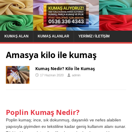
KUMAŞ ALAN
KUMAŞ ALANLAR
YERIMIZ / İLETIŞIM
Amasya kilo ile kumaş
Kumaş Nedir? Kilo İle Kumaş
17 Haziran 2020
admin
Poplin Kumaş Nedir?
Poplin kumaş; ince, sık dokunmuş, dayanıklı ve nefes alabilen
yapısıyla giyimden ev tekstiline kadar geniş kullanım alanı sunar.