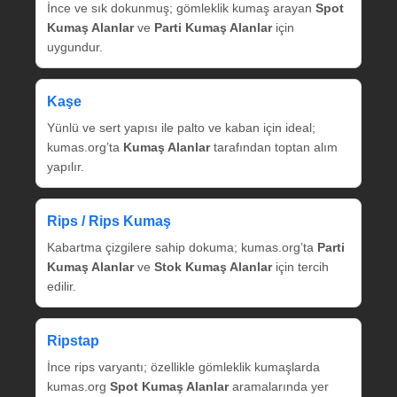
İnce ve sık dokunmuş; gömleklik kumaş arayan
Spot
Kumaş Alanlar
ve
Parti Kumaş Alanlar
için
uygundur.
Kaşe
Yünlü ve sert yapısı ile palto ve kaban için ideal;
kumas.org’ta
Kumaş Alanlar
tarafından toptan alım
yapılır.
Rips / Rips Kumaş
Kabartma çizgilere sahip dokuma; kumas.org’ta
Parti
Kumaş Alanlar
ve
Stok Kumaş Alanlar
için tercih
edilir.
Ripstap
İnce rips varyantı; özellikle gömleklik kumaşlarda
kumas.org
Spot Kumaş Alanlar
aramalarında yer