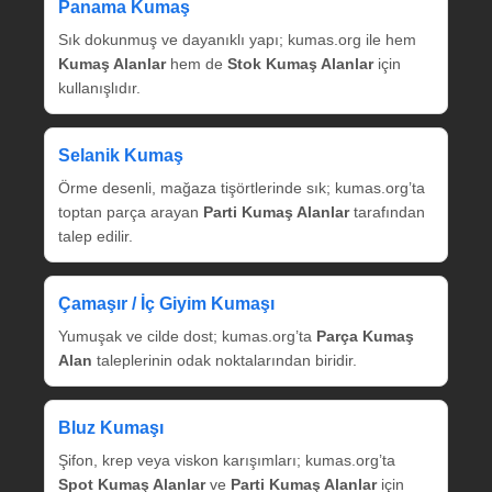
Panama Kumaş
Sık dokunmuş ve dayanıklı yapı; kumas.org ile hem
Kumaş Alanlar
hem de
Stok Kumaş Alanlar
için
kullanışlıdır.
Selanik Kumaş
Örme desenli, mağaza tişörtlerinde sık; kumas.org’ta
toptan parça arayan
Parti Kumaş Alanlar
tarafından
talep edilir.
Çamaşır / İç Giyim Kumaşı
Yumuşak ve cilde dost; kumas.org’ta
Parça Kumaş
Alan
taleplerinin odak noktalarından biridir.
Bluz Kumaşı
Şifon, krep veya viskon karışımları; kumas.org’ta
Spot Kumaş Alanlar
ve
Parti Kumaş Alanlar
için