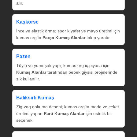
alır.
Kaşkorse
İnce ve elastik örme; spor kıyafet ve mayo üretimi için
kumas.org’ta
Parça Kumaş Alanlar
talep yaratır.
Pazen
Tüylü ve yumuşak yapı; kumas.org iç piyasa için
Kumaş Alanlar
tarafından bebek giysisi projelerinde
sık kullanılır.
Balıksırtı Kumaş
Zig‑zag dokuma deseni; kumas.org’ta moda ve ceket
üretimi yapan
Parti Kumaş Alanlar
için estetik bir
seçenek.