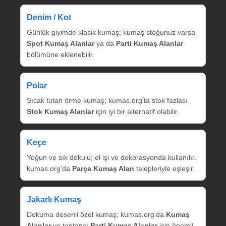
Denim / Kot
Günlük giyimde klasik kumaş; kumaş stoğunuz varsa
Spot Kumaş Alanlar
ya da
Parti Kumaş Alanlar
bölümüne eklenebilir.
Polar
Sıcak tutan örme kumaş; kumas.org’ta stok fazlası
Stok Kumaş Alanlar
için iyi bir alternatif olabilir.
Keçe
Yoğun ve sık dokulu; el işi ve dekorasyonda kullanılır.
kumas.org’da
Parça Kumaş Alan
talepleriyle eşleşir.
Jakarlı Kumaş
Dokuma desenli özel kumaş; kumas.org’da
Kumaş
Alanlar
ve toptancı
Parti Kumaş Alanlar
için önemli