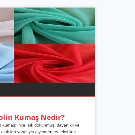
plin Kumaş Nedir?
n kumaş; ince, sık dokunmuş, dayanıklı ve
 alabilen yapısıyla giyimden ev tekstiline