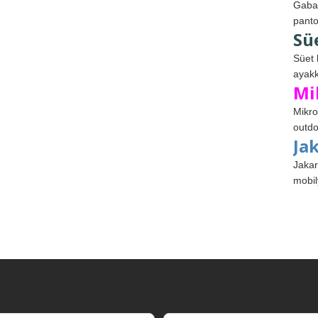
Gabar
panto
Sü
Süet 
ayakk
Mi
Mikro
outdo
Ja
Jakar
mobil