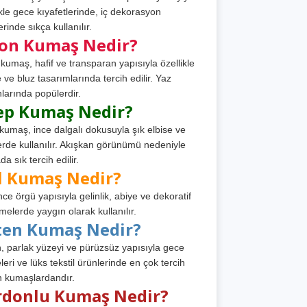
ikle gece kıyafetlerinde, iç dekorasyon
rinde sıkça kullanılır.
fon Kumaş Nedir?
 kumaş, hafif ve transparan yapısıyla özellikle
e ve bluz tasarımlarında tercih edilir. Yaz
larında popülerdir.
ep Kumaş Nedir?
kumaş, ince dalgalı dokusuyla şık elbise ve
erde kullanılır. Akışkan görünümü nedeniyle
a sık tercih edilir.
l Kumaş Nedir?
ince örgü yapısıyla gelinlik, abiye ve dekoratif
melerde yaygın olarak kullanılır.
ten Kumaş Nedir?
, parlak yüzeyi ve pürüzsüz yapısıyla gece
leri ve lüks tekstil ürünlerinde en çok tercih
n kumaşlardandır.
rdonlu Kumaş Nedir?