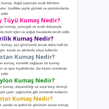
 kumaş, doğal yapısıyla sıcak iklimlere
dur; özellikle yazlık gömlek ve pantolonlarda
 edilir.
y Tüyü Kumaş Nedir?
üyü kumaş, yumuşak ve sıcak dokusuyla
ikle mont içleri ve soğuk havalarda tercih edilir.
rilik Kumaş Nedir?
ik kumaş, yün görünümlü ancak daha hafif bir
tır; kazak ve atkılarda sıkça kullanılır.
astan Kumaş Nedir?
an kumaş, esneklik sağlayan bir kumaş
ür ve spor kıyafetlerde, dar kesim ürünlerde
 edilir.
ylon Kumaş Nedir?
n kumaş, dayanıklılığı ve suya karşı dirençli
ıyla çadır, yağmurluk gibi ürünlerde kullanılır.
etat Kumaş Nedir?
t, parlak ve ipeksi bir görünüm sunan kumaş