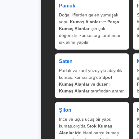
Pamuk
Doğal liflerden gelen yumuşak
S
yapı,
Kumaş Alanlar
ve
Parça
Kumaş Alanlar
için çok
değerlidir. kumas.org tarafından
t
sık alımı yapılır.
Saten
Parlak ve zarif yüzeyiyle abiyelik
N
kumaş. kumas.org’da
Spot
g
Kumaş Alanlar
ve düzenli
Kumaş Alanlar
tarafından aranır.
b
Şifon
İnce ve uçuş uçuş bir yapı;
K
kumas.org’da
Stok Kumaş
k
Alanlar
için ideal parça kumaş
a