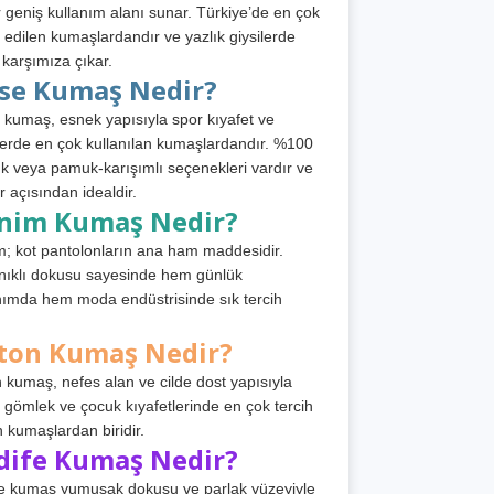
 geniş kullanım alanı sunar. Türkiye’de en çok
h edilen kumaşlardandır ve yazlık giysilerde
 karşımıza çıkar.
rse Kumaş Nedir?
 kumaş, esnek yapısıyla spor kıyafet ve
tlerde en çok kullanılan kumaşlardandır. %100
 veya pamuk-karışımlı seçenekleri vardır ve
r açısından idealdir.
nim Kumaş Nedir?
; kot pantolonların ana ham maddesidir.
ıklı dokusu sayesinde hem günlük
nımda hem moda endüstrisinde sık tercih
ton Kumaş Nedir?
 kumaş, nefes alan ve cilde dost yapısıyla
t, gömlek ve çocuk kıyafetlerinde en çok tercih
n kumaşlardan biridir.
dife Kumaş Nedir?
e kumaş yumuşak dokusu ve parlak yüzeyiyle