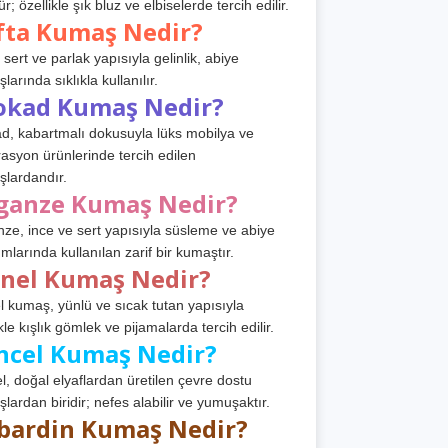
r; özellikle şık bluz ve elbiselerde tercih edilir.
fta Kumaş Nedir?
 sert ve parlak yapısıyla gelinlik, abiye
arında sıklıkla kullanılır.
okad Kumaş Nedir?
d, kabartmalı dokusuyla lüks mobilya ve
asyon ürünlerinde tercih edilen
lardandır.
ganze Kumaş Nedir?
ze, ince ve sert yapısıyla süsleme ve abiye
ımlarında kullanılan zarif bir kumaştır.
anel Kumaş Nedir?
l kumaş, yünlü ve sıcak tutan yapısıyla
kle kışlık gömlek ve pijamalarda tercih edilir.
ncel Kumaş Nedir?
l, doğal elyaflardan üretilen çevre dostu
lardan biridir; nefes alabilir ve yumuşaktır.
bardin Kumaş Nedir?