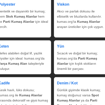
Polyester
Viskon
entetik ve dayanıklı bir kumaş;
Akıcı ve parlak dokusu ile
hem
Stok Kumaş Alanlar
hem
elbiselik ve bluzlarda kullanılır.
de
Parti Kumaş Alanlar
için ideal
kumas.org’ta
Kumaş Alanlar
ercih.
arayan üreticiler için çok uygun.
Keten
Yün
efes alabilen doğal lif, yazlık
Sıcacık ve doğal bir kumaş;
iysiler için ideal. kumas.org’da
kumas.org’da
Parti Kumaş
Parça Kumaş Alan
talepleriyle
Alanlar
için kışlık stokların
uluşur.
önemli bir parçası.
Kadife
Denim / Kot
esik havlı, lüks dokusu;
Günlük giyimde klasik kumaş;
umas.org ile
Kumaş Alanlar
kumaş stoğunuz varsa
Spot
rasında dekoratif ve giysi kumaş
Kumaş Alanlar
ya da
Parti