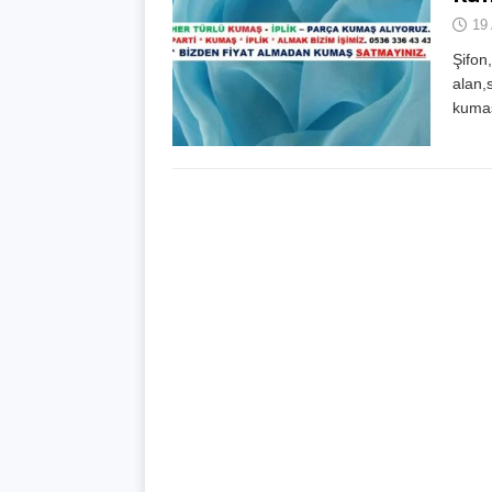
19 
Şifon
alan,
kumaş