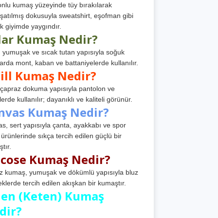
nlu kumaş yüzeyinde tüy bırakılarak
atılmış dokusuyla sweatshirt, eşofman gibi
k giyimde yaygındır.
lar Kumaş Nedir?
, yumuşak ve sıcak tutan yapısıyla soğuk
arda mont, kaban ve battaniyelerde kullanılır.
ill Kumaş Nedir?
, çapraz dokuma yapısıyla pantolon ve
erde kullanılır; dayanıklı ve kaliteli görünür.
nvas Kumaş Nedir?
s, sert yapısıyla çanta, ayakkabı ve spor
 ürünlerinde sıkça tercih edilen güçlü bir
tır.
scose Kumaş Nedir?
z kumaş, yumuşak ve dökümlü yapısıyla bluz
eklerde tercih edilen akışkan bir kumaştır.
nen (Keten) Kumaş
dir?