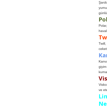
Şardo
yumuş
günlü
Po
Polar
haval
Tw
Twill
ceketl
Ka
Kanva
giyim
kumaş
Vi
Visko
ve et
Li
Ne