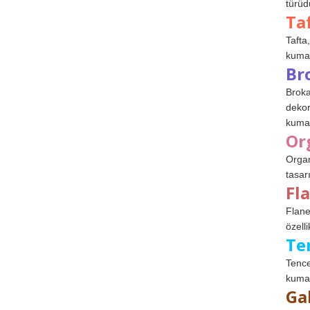
türüdü
Ta
Tafta,
kumaşl
Br
Broka
dekor
kumaş
Or
Organ
tasar
Fl
Flane
özelli
Te
Tence
kumaş
Ga