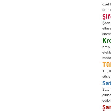
özell
ürünle
Şi
Şifon
elbis
sezon
Kr
Krep 
etekl
modad
Tü
Tül, 
süsle
Sa
Saten
elbise
edile
Şa