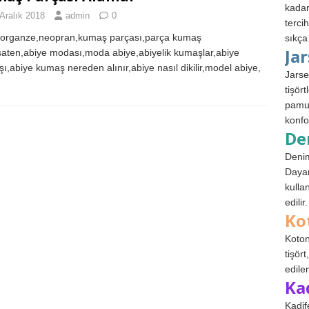
kadar
Aralık 2018
admin
0
terci
,organze,neopran,kumaş parçası,parça kumaş
sıkça
Ja
saten,abiye modası,moda abiye,abiyelik kumaşlar,abiye
ı,abiye kumaş nereden alınır,abiye nasıl dikilir,model abiye,
Jarse
tişör
pamuk
konfo
De
Denim
Dayan
kulla
edilir.
Ko
Koton
tişör
edile
Ka
Kadif