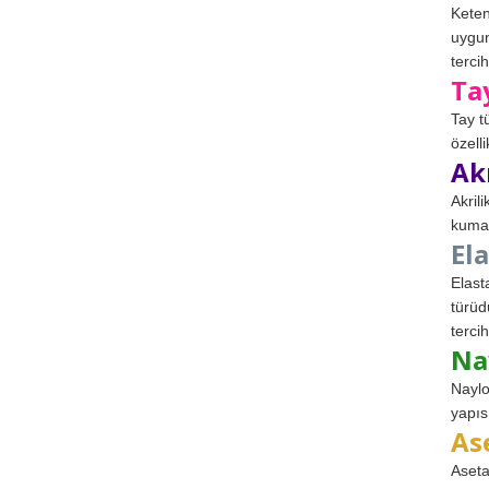
Keten
uygun
tercih
Ta
Tay t
özell
Ak
Akril
kumaş
El
Elast
türüd
tercih
Na
Naylo
yapıs
As
Aseta