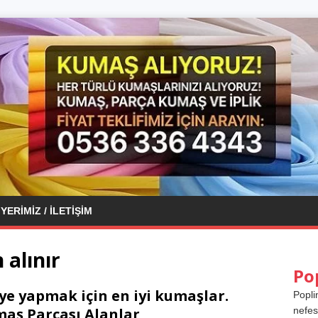
YERIMIZ / İLETIŞIM
alınır
Po
ye yapmak için en iyi kumaşlar.
Popli
aş Parçası Alanlar
nefes