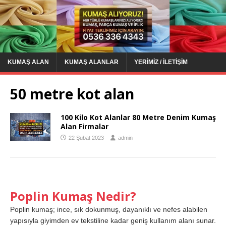
KUMAŞ ALAN
KUMAŞ ALANLAR
YERIMIZ / İLETIŞIM
50 metre kot alan
100 Kilo Kot Alanlar 80 Metre Denim Kumaş
Alan Firmalar
22 Şubat 2023
admin
Poplin Kumaş Nedir?
Poplin kumaş; ince, sık dokunmuş, dayanıklı ve nefes alabilen
yapısıyla giyimden ev tekstiline kadar geniş kullanım alanı sunar.