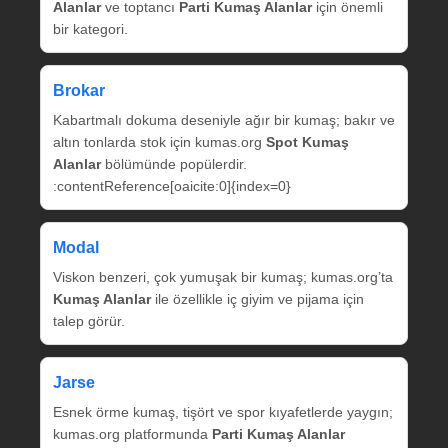
Alanlar
ve toptancı
Parti Kumaş Alanlar
için önemli
bir kategori.
Brokar
Kabartmalı dokuma deseniyle ağır bir kumaş; bakır ve
altın tonlarda stok için kumas.org
Spot Kumaş
Alanlar
bölümünde popülerdir.
:contentReference[oaicite:0]{index=0}
Modal
Viskon benzeri, çok yumuşak bir kumaş; kumas.org’ta
Kumaş Alanlar
ile özellikle iç giyim ve pijama için
talep görür.
Jarse
Esnek örme kumaş, tişört ve spor kıyafetlerde yaygın;
kumas.org platformunda
Parti Kumaş Alanlar