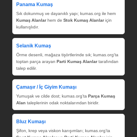
Panama Kumaş
Sık dokunmuş ve dayanıklı yapı; kumas.org ile hem
Kumaş Alanlar
hem de
Stok Kumaş Alanlar
için
kullanışlıdır.
Selanik Kumaş
Örme desenli, mağaza tişörtlerinde sık; kumas.org’ta
toptan parça arayan
Parti Kumaş Alanlar
tarafından
talep edilir.
Çamaşır / İç Giyim Kumaşı
Yumuşak ve cilde dost; kumas.org’ta
Parça Kumaş
Alan
taleplerinin odak noktalarından biridir.
Bluz Kumaşı
Şifon, krep veya viskon karışımları; kumas.org’ta