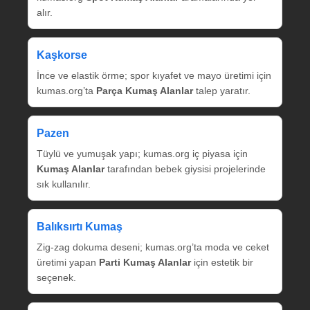
alır.
Kaşkorse
İnce ve elastik örme; spor kıyafet ve mayo üretimi için
kumas.org’ta
Parça Kumaş Alanlar
talep yaratır.
Pazen
Tüylü ve yumuşak yapı; kumas.org iç piyasa için
Kumaş Alanlar
tarafından bebek giysisi projelerinde
sık kullanılır.
Balıksırtı Kumaş
Zig‑zag dokuma deseni; kumas.org’ta moda ve ceket
üretimi yapan
Parti Kumaş Alanlar
için estetik bir
seçenek.