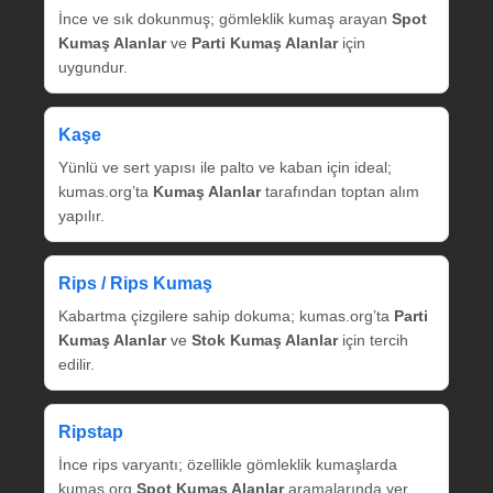
İnce ve sık dokunmuş; gömleklik kumaş arayan
Spot
Kumaş Alanlar
ve
Parti Kumaş Alanlar
için
uygundur.
Kaşe
Yünlü ve sert yapısı ile palto ve kaban için ideal;
kumas.org’ta
Kumaş Alanlar
tarafından toptan alım
yapılır.
Rips / Rips Kumaş
Kabartma çizgilere sahip dokuma; kumas.org’ta
Parti
Kumaş Alanlar
ve
Stok Kumaş Alanlar
için tercih
edilir.
Ripstap
İnce rips varyantı; özellikle gömleklik kumaşlarda
kumas.org
Spot Kumaş Alanlar
aramalarında yer