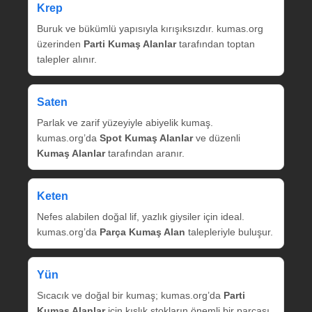
Krep
Buruk ve bükümlü yapısıyla kırışıksızdır. kumas.org
üzerinden
Parti Kumaş Alanlar
tarafından toptan
talepler alınır.
Saten
Parlak ve zarif yüzeyiyle abiyelik kumaş.
kumas.org’da
Spot Kumaş Alanlar
ve düzenli
Kumaş Alanlar
tarafından aranır.
Keten
Nefes alabilen doğal lif, yazlık giysiler için ideal.
kumas.org’da
Parça Kumaş Alan
talepleriyle buluşur.
Yün
Sıcacık ve doğal bir kumaş; kumas.org’da
Parti
Kumaş Alanlar
için kışlık stokların önemli bir parçası.