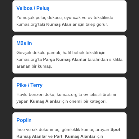
Velboa / Peluş
Yumuşak peluş dokusu; oyuncak ve ev tekstilinde
kumas.org’taki
Kumaş Alanlar
için talep görür.
Müslin
Gevşek dokulu pamuk; hafif bebek tekstili için
kumas.org’ta
Parça Kumaş Alanlar
tarafından sıklıkla
aranan bir kumaş.
Pike / Terry
Havlu benzeri doku; kumas.org’ta ev tekstili üretimi
yapan
Kumaş Alanlar
için önemli bir kategori.
Poplin
İnce ve sık dokunmuş; gömleklik kumaş arayan
Spot
Kumaş Alanlar
ve
Parti Kumaş Alanlar
için