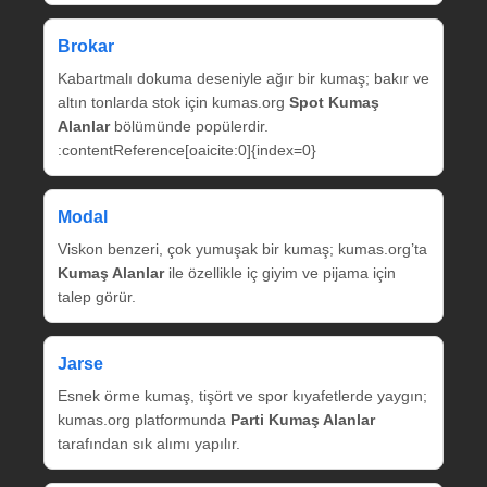
Brokar
Kabartmalı dokuma deseniyle ağır bir kumaş; bakır ve
altın tonlarda stok için kumas.org
Spot Kumaş
Alanlar
bölümünde popülerdir.
:contentReference[oaicite:0]{index=0}
Modal
Viskon benzeri, çok yumuşak bir kumaş; kumas.org’ta
Kumaş Alanlar
ile özellikle iç giyim ve pijama için
talep görür.
Jarse
Esnek örme kumaş, tişört ve spor kıyafetlerde yaygın;
kumas.org platformunda
Parti Kumaş Alanlar
tarafından sık alımı yapılır.