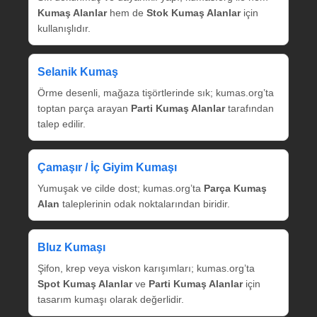
Kumaş Alanlar
hem de
Stok Kumaş Alanlar
için
kullanışlıdır.
Selanik Kumaş
Örme desenli, mağaza tişörtlerinde sık; kumas.org’ta
toptan parça arayan
Parti Kumaş Alanlar
tarafından
talep edilir.
Çamaşır / İç Giyim Kumaşı
Yumuşak ve cilde dost; kumas.org’ta
Parça Kumaş
Alan
taleplerinin odak noktalarından biridir.
Bluz Kumaşı
Şifon, krep veya viskon karışımları; kumas.org’ta
Spot Kumaş Alanlar
ve
Parti Kumaş Alanlar
için
tasarım kumaşı olarak değerlidir.