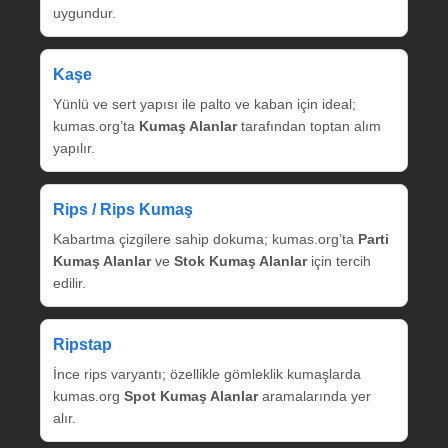
uygundur.
Kaşe
Yünlü ve sert yapısı ile palto ve kaban için ideal;
kumas.org’ta
Kumaş Alanlar
tarafından toptan alım
yapılır.
Rips / Rips Kumaş
Kabartma çizgilere sahip dokuma; kumas.org’ta
Parti
Kumaş Alanlar
ve
Stok Kumaş Alanlar
için tercih
edilir.
Ripstap
İnce rips varyantı; özellikle gömleklik kumaşlarda
kumas.org
Spot Kumaş Alanlar
aramalarında yer
alır.