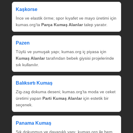
Kaşkorse
İnce ve elastik örme; spor kıyafet ve mayo üretimi için
kumas.org’ta
Parça Kumaş Alanlar
talep yaratır.
Pazen
Tüylü ve yumuşak yapı; kumas.org iç piyasa için
Kumaş Alanlar
tarafından bebek giysisi projelerinde
sık kullanılır.
Balıksırtı Kumaş
Zig‑zag dokuma deseni; kumas.org’ta moda ve ceket
üretimi yapan
Parti Kumaş Alanlar
için estetik bir
seçenek.
Panama Kumaş
Sık dokunmuş ve dayanıklı yapı; kumas.org ile hem