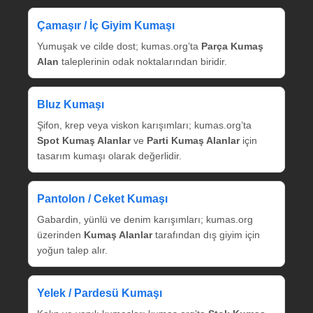
Çamaşır / İç Giyim Kumaşı
Yumuşak ve cilde dost; kumas.org’ta
Parça Kumaş
Alan
taleplerinin odak noktalarından biridir.
Bluz Kumaşı
Şifon, krep veya viskon karışımları; kumas.org’ta
Spot Kumaş Alanlar
ve
Parti Kumaş Alanlar
için
tasarım kumaşı olarak değerlidir.
Pantolon / Ceket Kumaşı
Gabardin, yünlü ve denim karışımları; kumas.org
üzerinden
Kumaş Alanlar
tarafından dış giyim için
yoğun talep alır.
Yelek / Pardesü Kumaşı