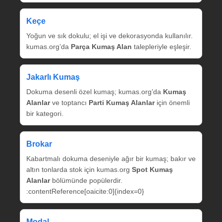
Keçe
Yoğun ve sık dokulu; el işi ve dekorasyonda kullanılır.
kumas.org’da
Parça Kumaş Alan
talepleriyle eşleşir.
Jakarlı Kumaş
Dokuma desenli özel kumaş; kumas.org’da
Kumaş
Alanlar
ve toptancı
Parti Kumaş Alanlar
için önemli
bir kategori.
Brokar
Kabartmalı dokuma deseniyle ağır bir kumaş; bakır ve
altın tonlarda stok için kumas.org
Spot Kumaş
Alanlar
bölümünde popülerdir.
:contentReference[oaicite:0]{index=0}
Modal