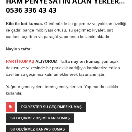
HAM PENYE SATIN ALAN YERLER…
0536 336 43 43
Kilo ile kot kumaş.
Günümüzde su geçirmez ve yalıtkan özelliği
ile çadır, bahçe mobilyası örtüsü, su geçirmez kıyafet, sırt
çantası, uçurtma ve paraşüt yapımında kullanılmaktadır.
Naylon tafta:
PARTİ KUMAŞ
ALIYORUM. Tafta naylon kumaş,
yumuşak
dokusu ve yüzeyinde bir parlaklık varlığıyla karakterize edilen
özel bir su geçirmez katman eklenerek tasarlanmıştır.
Yağmur şemsiyeleri, teras şemsiyeleri vb. Yapımında sıklıkla
kullanılır.
POLYESTER SU GEÇIRMEZ KUMAŞ
SU GEÇIRMEZ DIŞ MEKAN KUMAŞ
SU GEÇIRMEZ KANVAS KUMAŞ