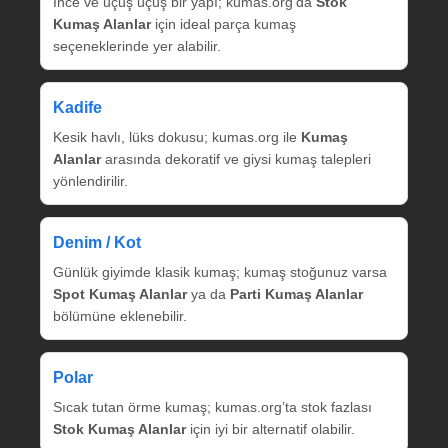
İnce ve uçuş uçuş bir yapı; kumas.org’da
Stok
Kumaş Alanlar
için ideal parça kumaş
seçeneklerinde yer alabilir.
Kadife
Kesik havlı, lüks dokusu; kumas.org ile
Kumaş
Alanlar
arasında dekoratif ve giysi kumaş talepleri
yönlendirilir.
Denim / Kot
Günlük giyimde klasik kumaş; kumaş stoğunuz varsa
Spot Kumaş Alanlar
ya da
Parti Kumaş Alanlar
bölümüne eklenebilir.
Polar
Sıcak tutan örme kumaş; kumas.org’ta stok fazlası
Stok Kumaş Alanlar
için iyi bir alternatif olabilir.