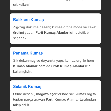
sık kullanılır.
Balıksırtı Kumaş
Zig‑zag dokuma deseni; kumas.org’ta moda ve ceket
üretimi yapan
Parti Kumaş Alanlar
için estetik bir
seçenek.
Panama Kumaş
Sık dokunmuş ve dayanıklı yapı; kumas.org ile hem
Kumaş Alanlar
hem de
Stok Kumaş Alanlar
için
kullanışlıdır.
Selanik Kumaş
Örme desenli, mağaza tişörtlerinde sık; kumas.org’ta
toptan parça arayan
Parti Kumaş Alanlar
tarafından
talep edilir.