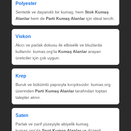
Polyester
Sentetik ve dayanıklı bir kumaş; hem
Stok Kumaş
Alanlar
hem de
Parti Kumaş Alanlar
için ideal tercih.
Viskon
Akıcı ve parlak dokusu ile elbiselik ve bluzlarda
kullanılır. kumas.org’ta
Kumaş Alanlar
arayan
üreticiler için çok uygun.
Krep
Buruk ve bükümlü yapısıyla kırışıksızdır. kumas.org
üzerinden
Parti Kumaş Alanlar
tarafından toptan
talepler alınır.
Saten
Parlak ve zarif yüzeyiyle abiyelik kumaş.
kumas.org’da
Spot Kumaş Alanlar
ve düzenli