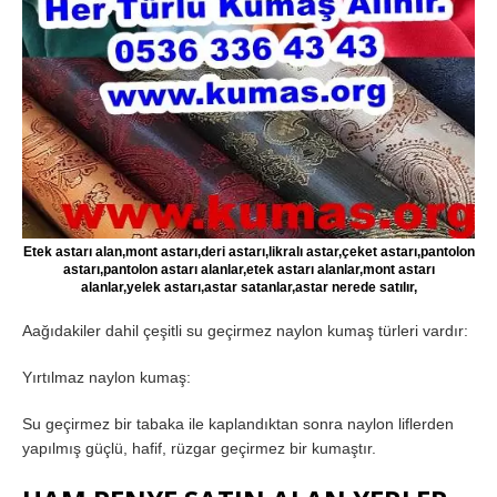
Etek astarı alan,mont astarı,deri astarı,likralı astar,çeket astarı,pantolon
astarı,pantolon astarı alanlar,etek astarı alanlar,mont astarı
alanlar,yelek astarı,astar satanlar,astar nerede satılır,
Aağıdakiler dahil çeşitli su geçirmez naylon kumaş türleri vardır:
Yırtılmaz naylon kumaş:
Su geçirmez bir tabaka ile kaplandıktan sonra naylon liflerden
yapılmış güçlü, hafif, rüzgar geçirmez bir kumaştır.