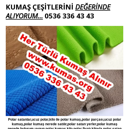
KUMAŞ ÇEŞİTLERİNİ
DEĞERİNDE
ALIYORUM…
0536 336 43 43
Polar satanlar,ucuz polar,kilo ile polar kumaş,polar parçası,ucuz polar
kumaş,polar kumaş nerede satılır,polar satan yerler,polar kumaş
nerede bulurum,uygun polar kumaş,kilo polar fiyatı,kiloyla polar satan