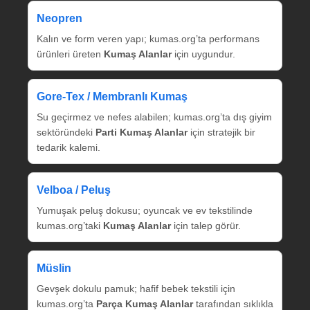
Neopren
Kalın ve form veren yapı; kumas.org’ta performans
ürünleri üreten
Kumaş Alanlar
için uygundur.
Gore‑Tex / Membranlı Kumaş
Su geçirmez ve nefes alabilen; kumas.org’ta dış giyim
sektöründeki
Parti Kumaş Alanlar
için stratejik bir
tedarik kalemi.
Velboa / Peluş
Yumuşak peluş dokusu; oyuncak ve ev tekstilinde
kumas.org’taki
Kumaş Alanlar
için talep görür.
Müslin
Gevşek dokulu pamuk; hafif bebek tekstili için
kumas.org’ta
Parça Kumaş Alanlar
tarafından sıklıkla