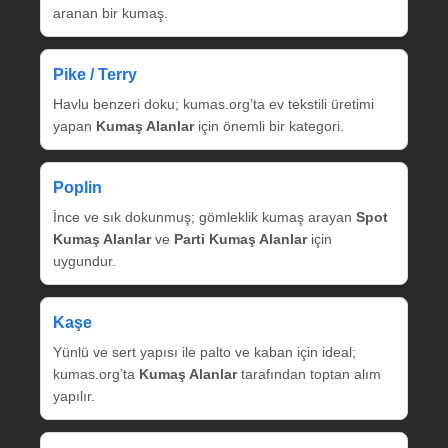
aranan bir kumaş.
Pike / Terry
Havlu benzeri doku; kumas.org’ta ev tekstili üretimi
yapan
Kumaş Alanlar
için önemli bir kategori.
Poplin
İnce ve sık dokunmuş; gömleklik kumaş arayan
Spot
Kumaş Alanlar
ve
Parti Kumaş Alanlar
için
uygundur.
Kaşe
Yünlü ve sert yapısı ile palto ve kaban için ideal;
kumas.org’ta
Kumaş Alanlar
tarafından toptan alım
yapılır.