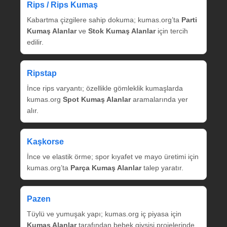
Rips / Rips Kumaş
Kabartma çizgilere sahip dokuma; kumas.org’ta
Parti
Kumaş Alanlar
ve
Stok Kumaş Alanlar
için tercih
edilir.
Ripstap
İnce rips varyantı; özellikle gömleklik kumaşlarda
kumas.org
Spot Kumaş Alanlar
aramalarında yer
alır.
Kaşkorse
İnce ve elastik örme; spor kıyafet ve mayo üretimi için
kumas.org’ta
Parça Kumaş Alanlar
talep yaratır.
Pazen
Tüylü ve yumuşak yapı; kumas.org iç piyasa için
Kumaş Alanlar
tarafından bebek giysisi projelerinde