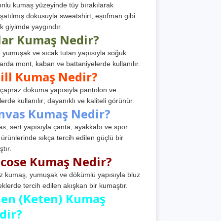
nlu kumaş yüzeyinde tüy bırakılarak
atılmış dokusuyla sweatshirt, eşofman gibi
k giyimde yaygındır.
lar Kumaş Nedir?
, yumuşak ve sıcak tutan yapısıyla soğuk
arda mont, kaban ve battaniyelerde kullanılır.
ill Kumaş Nedir?
, çapraz dokuma yapısıyla pantolon ve
erde kullanılır; dayanıklı ve kaliteli görünür.
nvas Kumaş Nedir?
s, sert yapısıyla çanta, ayakkabı ve spor
 ürünlerinde sıkça tercih edilen güçlü bir
tır.
scose Kumaş Nedir?
z kumaş, yumuşak ve dökümlü yapısıyla bluz
eklerde tercih edilen akışkan bir kumaştır.
nen (Keten) Kumaş
dir?