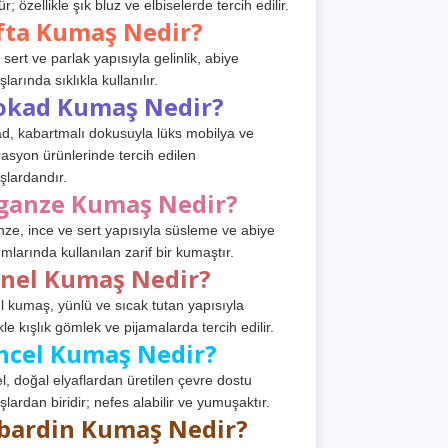
r; özellikle şık bluz ve elbiselerde tercih edilir.
fta Kumaş Nedir?
 sert ve parlak yapısıyla gelinlik, abiye
arında sıklıkla kullanılır.
okad Kumaş Nedir?
d, kabartmalı dokusuyla lüks mobilya ve
asyon ürünlerinde tercih edilen
lardandır.
ganze Kumaş Nedir?
ze, ince ve sert yapısıyla süsleme ve abiye
ımlarında kullanılan zarif bir kumaştır.
anel Kumaş Nedir?
l kumaş, yünlü ve sıcak tutan yapısıyla
kle kışlık gömlek ve pijamalarda tercih edilir.
ncel Kumaş Nedir?
l, doğal elyaflardan üretilen çevre dostu
lardan biridir; nefes alabilir ve yumuşaktır.
bardin Kumaş Nedir?