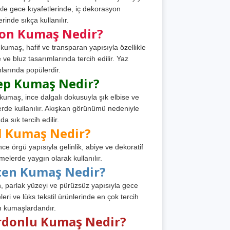
ikle gece kıyafetlerinde, iç dekorasyon
rinde sıkça kullanılır.
fon Kumaş Nedir?
 kumaş, hafif ve transparan yapısıyla özellikle
e ve bluz tasarımlarında tercih edilir. Yaz
larında popülerdir.
ep Kumaş Nedir?
kumaş, ince dalgalı dokusuyla şık elbise ve
erde kullanılır. Akışkan görünümü nedeniyle
a sık tercih edilir.
l Kumaş Nedir?
ince örgü yapısıyla gelinlik, abiye ve dekoratif
melerde yaygın olarak kullanılır.
ten Kumaş Nedir?
, parlak yüzeyi ve pürüzsüz yapısıyla gece
leri ve lüks tekstil ürünlerinde en çok tercih
n kumaşlardandır.
rdonlu Kumaş Nedir?