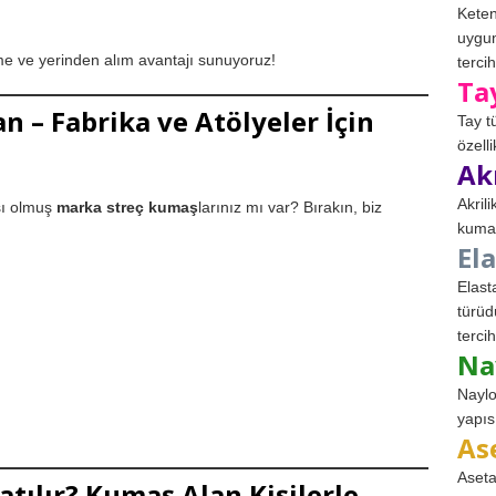
Keten
uygun
e ve yerinden alım avantajı sunuyoruz!
tercih
Ta
n – Fabrika ve Atölyeler İçin
Tay t
özell
Ak
Akril
ışı olmuş
marka streç kumaş
larınız mı var? Bırakın, biz
kumaş
El
Elast
türüd
tercih
Na
Naylo
yapıs
As
Aseta
tılır? Kumaş Alan Kişilerle