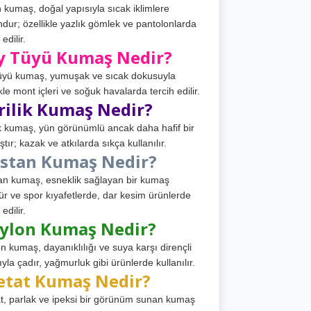
 kumaş, doğal yapısıyla sıcak iklimlere
dur; özellikle yazlık gömlek ve pantolonlarda
 edilir.
y Tüyü Kumaş Nedir?
üyü kumaş, yumuşak ve sıcak dokusuyla
ikle mont içleri ve soğuk havalarda tercih edilir.
rilik Kumaş Nedir?
ik kumaş, yün görünümlü ancak daha hafif bir
tır; kazak ve atkılarda sıkça kullanılır.
astan Kumaş Nedir?
an kumaş, esneklik sağlayan bir kumaş
ür ve spor kıyafetlerde, dar kesim ürünlerde
 edilir.
ylon Kumaş Nedir?
n kumaş, dayanıklılığı ve suya karşı dirençli
ıyla çadır, yağmurluk gibi ürünlerde kullanılır.
etat Kumaş Nedir?
t, parlak ve ipeksi bir görünüm sunan kumaş