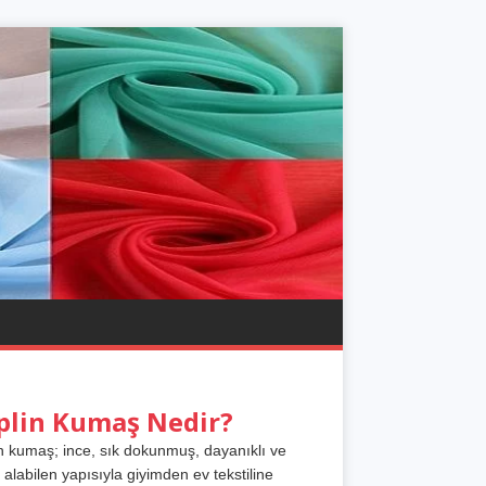
plin Kumaş Nedir?
n kumaş; ince, sık dokunmuş, dayanıklı ve
 alabilen yapısıyla giyimden ev tekstiline