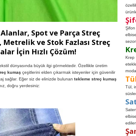
özell
ürünle
Şi
Şifon
Alanlar, Spot ve Parça Streç
elbis
 Metrelik ve Stok Fazlası Streç
sezon
Kr
lar İçin Hızlı Çözüm!
Krep 
etekl
 tekstil dünyasında büyük ilgi görmektedir. Özellikle üretim
modad
treç kumaş
çeşitlerini elden çıkarmak isteyenler için güvenilir
Tü
aj sağlar. Eğer siz de elinizde bulunan
tekleme streç kumaş
nız, doğru yerdesiniz:
Tül, 
süsle
Sa
Saten
elbise
edile
Şa