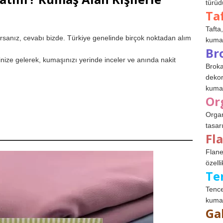
türüdü
Ta
Tafta,
rsanız, cevabı bizde. Türkiye genelinde birçok noktadan alım
kumaşl
Br
ize gelerek, kumaşınızı yerinde inceler ve anında nakit
Broka
dekor
kumaş
Or
Organ
tasar
Fl
Flane
özelli
Te
Tence
kumaş
Ga