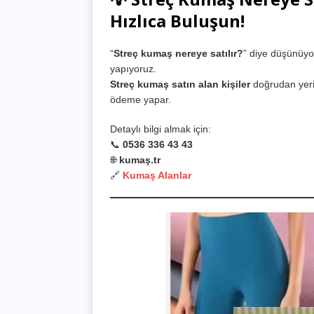
Hızlıca Buluşun!
“
Streç kumaş nereye satılır?
” diye düşünüyo
yapıyoruz.
Streç kumaş satın alan kişiler
doğrudan yerin
ödeme yapar.
Detaylı bilgi almak için:
📞
0536 336 43 43
🌐
kumaş.tr
🔗
Kumaş Alanlar