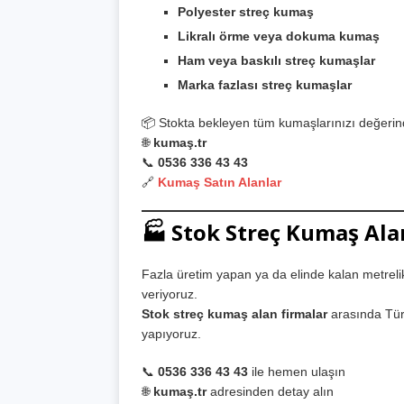
Polyester streç kumaş
Likralı örme veya dokuma kumaş
Ham veya baskılı streç kumaşlar
Marka fazlası streç kumaşlar
📦 Stokta bekleyen tüm kumaşlarınızı değerin
🌐
kumaş.tr
📞
0536 336 43 43
🔗
Kumaş Satın Alanlar
🏭 Stok Streç Kumaş Ala
Fazla üretim yapan ya da elinde kalan metreli
veriyoruz.
Stok streç kumaş alan firmalar
arasında Türk
yapıyoruz.
📞
0536 336 43 43
ile hemen ulaşın
🌐
kumaş.tr
adresinden detay alın