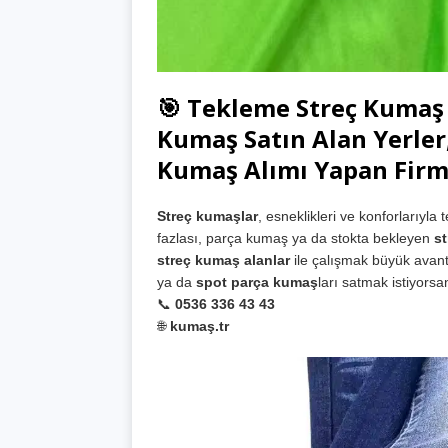
🎯 Tekleme Streç Kumaş 
Kumaş Satın Alan Yerler,
Kumaş Alımı Yapan Firma
Streç kumaşlar
, esneklikleri ve konforlarıyla
fazlası, parça kumaş ya da stokta bekleyen
s
streç kumaş alanlar
ile çalışmak büyük avant
ya da
spot parça kumaş
ları satmak istiyorsa
📞
0536 336 43 43
🌐
kumaş.tr