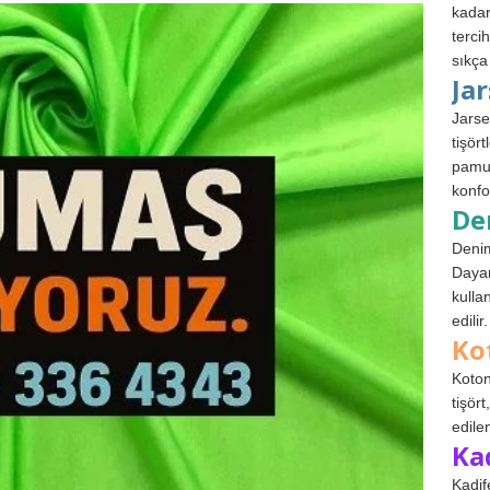
kadar
terci
sıkça
Ja
Jarse
tişör
pamuk
konfo
De
Denim
Dayan
kulla
edilir.
Ko
Koton
tişör
edile
Ka
Kadif