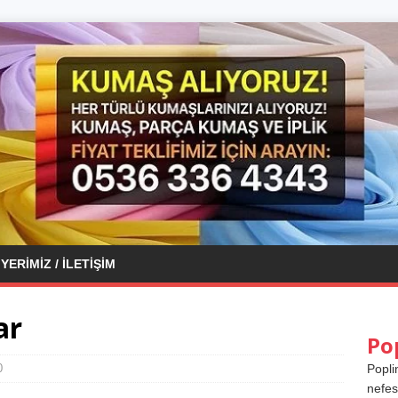
YERIMIZ / İLETIŞIM
ar
Po
0
Popli
nefes