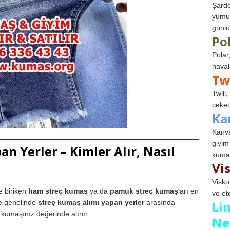
Şardo
yumuş
günlü
Po
Polar
haval
Tw
Twill
ceketl
Ka
Kanva
giyim
n Yerler – Kimler Alır, Nasıl
kumaş
Vi
Visko
de biriken
ham streç kumaş
ya da
pamuk streç kumaş
ları en
ve et
iye genelinde
streç kumaş alımı yapan yerler
arasında
Li
r kumaşınız değerinde alınır.
Ne