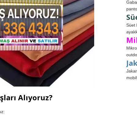
Gabar
panto
Sü
Süet 
ayakk
Mi
Mikro
outdo
Ja
Jakar
mobil
şları Alıyoruz?
uz: