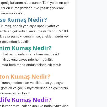
 geniş kullanım alanı sunar. Türkiye’de en çok
h edilen kumaşlardandır ve yazlık giysilerde
 karşımıza çıkar.
rse Kumaş Nedir?
 kumaş, esnek yapısıyla spor kıyafet ve
tlerde en çok kullanılan kumaşlardandır. %100
 veya pamuk-karışımlı seçenekleri vardır ve
r açısından idealdir.
nim Kumaş Nedir?
; kot pantolonların ana ham maddesidir.
ıklı dokusu sayesinde hem günlük
nımda hem moda endüstrisinde sık tercih
ton Kumaş Nedir?
 kumaş, nefes alan ve cilde dost yapısıyla
t, gömlek ve çocuk kıyafetlerinde en çok tercih
n kumaşlardan biridir.
dife Kumaş Nedir?
e kumaş yumuşak dokusu ve parlak yüzeyiyle