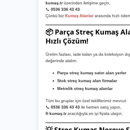
kumaş.tr
üzerinden iletişime geçin,
📞
0536 336 43 43
Çünkü biz
Kumaş Alanlar
arasında hızlı ödem
📦 Parça Streç Kumaş Ala
Hızlı Çözüm!
Üretim fazlası, iade kalan ya da koleksiyon d
değerinde alalım.
Parça streç kumaş satın alan yerler
Stok streç kumaş alan firmalar
Metrelik streç kumaş alanlar
Tüm bu gruplar için özel tekliflerimiz mevcut.
📞
0536 336 43 43
ile hemen satış yapın,
🌐
kumaş.tr
aracılığıyla en iyi fiyata ulaşın.
💡 Streç Kumaş Nereye Sa