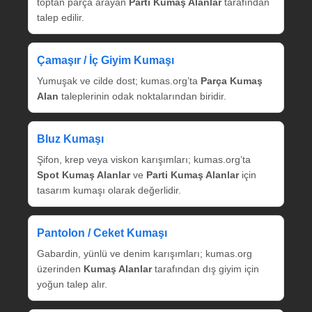
toptan parça arayan
Parti Kumaş Alanlar
tarafından
talep edilir.
Çamaşır / İç Giyim Kumaşı
Yumuşak ve cilde dost; kumas.org’ta
Parça Kumaş
Alan
taleplerinin odak noktalarından biridir.
Bluz Kumaşı
Şifon, krep veya viskon karışımları; kumas.org’ta
Spot Kumaş Alanlar
ve
Parti Kumaş Alanlar
için
tasarım kumaşı olarak değerlidir.
Pantolon / Ceket Kumaşı
Gabardin, yünlü ve denim karışımları; kumas.org
üzerinden
Kumaş Alanlar
tarafından dış giyim için
yoğun talep alır.