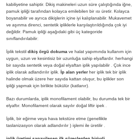
kabiliyetine sahiptir. Dikiş makineleri uzun süre çalıştığında iğne,
pamuk ipliği tarafından kolayca emilebilen bir ısı üretir. Kolayca
boyanabilir ve ayrıca dikişlerin içine iyi kalıplanabilir. Mukavemet
ve aşınma direnci, sentetik ipliklerle karşılaştırıldığında çok iyi
değildir. Pamuk ipliği aşağıdaki gibi üç kategoride
sınıflandırılabilir:
İplik tekstil
dikiş örgü dokuma
ve halat yapımında kullanım için
uygun, uzun ve kesintisiz bir uzunluğa sahip elyaflardır. herhangi
bir sayıda sentetik veya doğal elyaftan iplik yapılabilir . Çok ince
iplik olarak adlandırılır iplik.
İp alan yerler
her iplik tek bir iplik
halinde olmak üzere her sayıda kattan oluşur, bu iplikler son
ipliği yapmak için birlikte bükülür (katlanır).
Bazı durumlarda, iplik monofilament olabilir, bu durumda tek bir
elyaftır. Monofilament olarak sayılır doğal liftir ipek .
İplik, bir eğirme veya hava tekstüre etme (genellikle
taslanizasyon olarak adlandırılır ) işlemi ile üretilir .
iplik üretimi sanayileşen ilk süreçlerden biriydi.