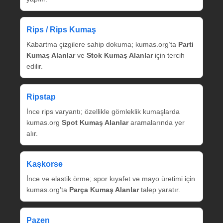
Rips / Rips Kumaş
Kabartma çizgilere sahip dokuma; kumas.org’ta
Parti
Kumaş Alanlar
ve
Stok Kumaş Alanlar
için tercih
edilir.
Ripstap
İnce rips varyantı; özellikle gömleklik kumaşlarda
kumas.org
Spot Kumaş Alanlar
aramalarında yer
alır.
Kaşkorse
İnce ve elastik örme; spor kıyafet ve mayo üretimi için
kumas.org’ta
Parça Kumaş Alanlar
talep yaratır.
Pazen