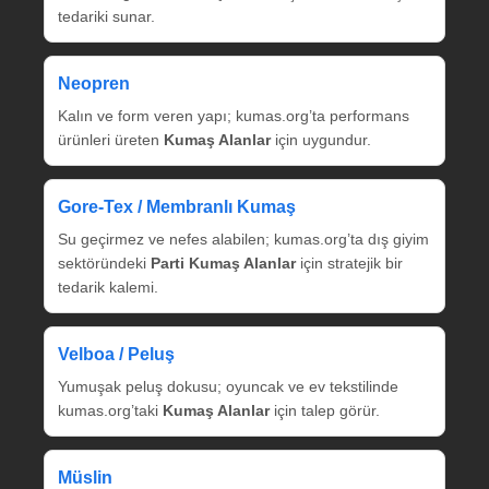
tedariki sunar.
Neopren
Kalın ve form veren yapı; kumas.org’ta performans
ürünleri üreten
Kumaş Alanlar
için uygundur.
Gore‑Tex / Membranlı Kumaş
Su geçirmez ve nefes alabilen; kumas.org’ta dış giyim
sektöründeki
Parti Kumaş Alanlar
için stratejik bir
tedarik kalemi.
Velboa / Peluş
Yumuşak peluş dokusu; oyuncak ve ev tekstilinde
kumas.org’taki
Kumaş Alanlar
için talep görür.
Müslin