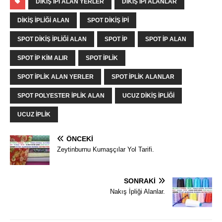
DIKIŞ IPI ALAN YERLER
DIKIŞ IPI ALANLAR
DIKIŞ IPLIĞI ALAN
SPOT DIKIŞ IPI
SPOT DIKIŞ IPLIĞI ALAN
SPOT IP
SPOT IP ALAN
SPOT IP KIM ALIR
SPOT IPLIK
SPOT IPLIK ALAN YERLER
SPOT IPLIK ALANLAR
SPOT POLYESTER IPLIK ALAN
UCUZ DIKIŞ IPLIĞI
UCUZ İPLIK
ÖNCEKI
Zeytinburnu Kumaşçılar Yol Tarifi.
SONRAKI
Nakış İpliği Alanlar.