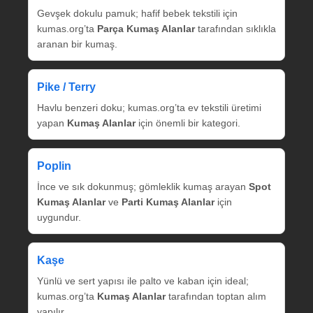
Gevşek dokulu pamuk; hafif bebek tekstili için
kumas.org’ta
Parça Kumaş Alanlar
tarafından sıklıkla
aranan bir kumaş.
Pike / Terry
Havlu benzeri doku; kumas.org’ta ev tekstili üretimi
yapan
Kumaş Alanlar
için önemli bir kategori.
Poplin
İnce ve sık dokunmuş; gömleklik kumaş arayan
Spot
Kumaş Alanlar
ve
Parti Kumaş Alanlar
için
uygundur.
Kaşe
Yünlü ve sert yapısı ile palto ve kaban için ideal;
kumas.org’ta
Kumaş Alanlar
tarafından toptan alım
yapılır.