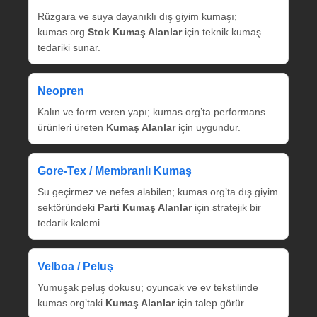
Rüzgara ve suya dayanıklı dış giyim kumaşı;
kumas.org
Stok Kumaş Alanlar
için teknik kumaş
tedariki sunar.
Neopren
Kalın ve form veren yapı; kumas.org’ta performans
ürünleri üreten
Kumaş Alanlar
için uygundur.
Gore‑Tex / Membranlı Kumaş
Su geçirmez ve nefes alabilen; kumas.org’ta dış giyim
sektöründeki
Parti Kumaş Alanlar
için stratejik bir
tedarik kalemi.
Velboa / Peluş
Yumuşak peluş dokusu; oyuncak ve ev tekstilinde
kumas.org’taki
Kumaş Alanlar
için talep görür.