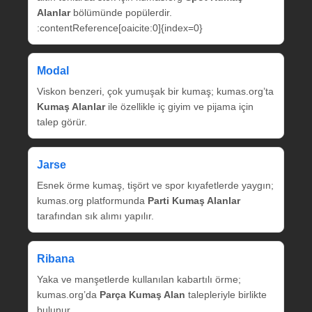
Alanlar
bölümünde popülerdir.
:contentReference[oaicite:0]{index=0}
Modal
Viskon benzeri, çok yumuşak bir kumaş; kumas.org’ta
Kumaş Alanlar
ile özellikle iç giyim ve pijama için
talep görür.
Jarse
Esnek örme kumaş, tişört ve spor kıyafetlerde yaygın;
kumas.org platformunda
Parti Kumaş Alanlar
tarafından sık alımı yapılır.
Ribana
Yaka ve manşetlerde kullanılan kabartılı örme;
kumas.org’da
Parça Kumaş Alan
talepleriyle birlikte
bulunur.