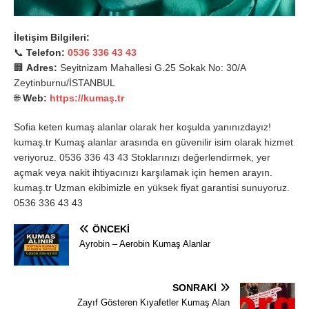
İletişim Bilgileri:
📞
Telefon:
0536 336 43 43
🏢
Adres:
Seyitnizam Mahallesi G.25 Sokak No: 30/A
Zeytinburnu/İSTANBUL
🌐
Web:
https://kumaş.tr
Sofia keten kumaş alanlar olarak her koşulda yanınızdayız!
kumaş.tr Kumaş alanlar arasında en güvenilir isim olarak hizmet
veriyoruz. 0536 336 43 43 Stoklarınızı değerlendirmek, yer
açmak veya nakit ihtiyacınızı karşılamak için hemen arayın.
kumaş.tr Uzman ekibimizle en yüksek fiyat garantisi sunuyoruz.
0536 336 43 43
ÖNCEKI
Ayrobin – Aerobin Kumaş Alanlar
SONRAKI
Zayıf Gösteren Kıyafetler Kumaş Alan