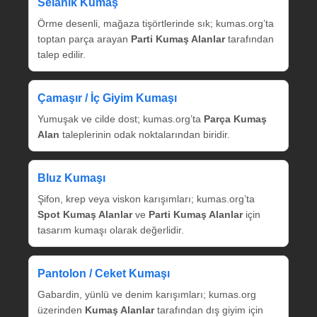
Selanik Kumaş
Örme desenli, mağaza tişörtlerinde sık; kumas.org’ta
toptan parça arayan
Parti Kumaş Alanlar
tarafından
talep edilir.
Çamaşır / İç Giyim Kumaşı
Yumuşak ve cilde dost; kumas.org’ta
Parça Kumaş
Alan
taleplerinin odak noktalarından biridir.
Bluz Kumaşı
Şifon, krep veya viskon karışımları; kumas.org’ta
Spot Kumaş Alanlar
ve
Parti Kumaş Alanlar
için
tasarım kumaşı olarak değerlidir.
Pantolon / Ceket Kumaşı
Gabardin, yünlü ve denim karışımları; kumas.org
üzerinden
Kumaş Alanlar
tarafından dış giyim için