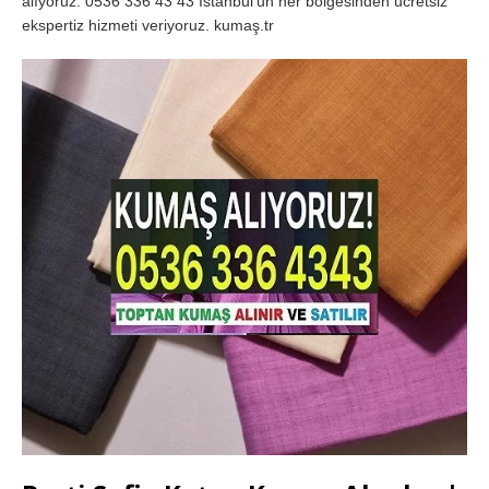
alıyoruz. 0536 336 43 43 İstanbul’un her bölgesinden ücretsiz
ekspertiz hizmeti veriyoruz. kumaş.tr