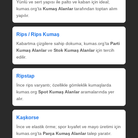
Yünlü ve sert yapısı ile palto ve kaban için ideal;
kumas.org’ta
Kumaş Alanlar
tarafından toptan alım
yapılır.
Rips / Rips Kumaş
Kabartma çizgilere sahip dokuma; kumas.org’ta
Parti
Kumaş Alanlar
ve
Stok Kumaş Alanlar
için tercih
edilir.
Ripstap
İnce rips varyantı; özellikle gömleklik kumaşlarda
kumas.org
Spot Kumaş Alanlar
aramalarında yer
alır.
Kaşkorse
İnce ve elastik örme; spor kıyafet ve mayo üretimi için
kumas.org’ta
Parça Kumaş Alanlar
talep yaratır.