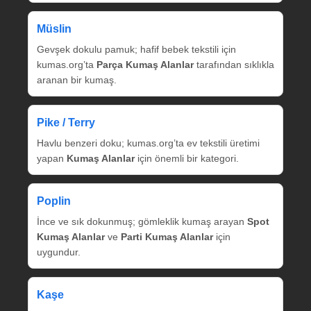
Müslin
Gevşek dokulu pamuk; hafif bebek tekstili için
kumas.org’ta
Parça Kumaş Alanlar
tarafından sıklıkla
aranan bir kumaş.
Pike / Terry
Havlu benzeri doku; kumas.org’ta ev tekstili üretimi
yapan
Kumaş Alanlar
için önemli bir kategori.
Poplin
İnce ve sık dokunmuş; gömleklik kumaş arayan
Spot
Kumaş Alanlar
ve
Parti Kumaş Alanlar
için
uygundur.
Kaşe