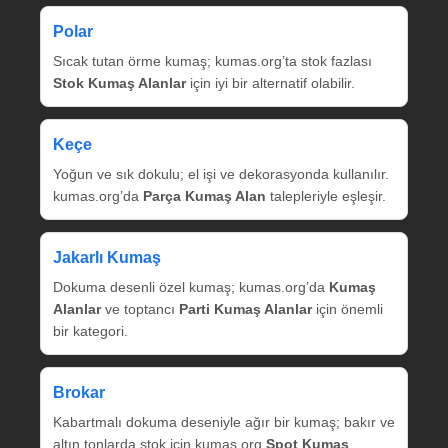
Polar
Sıcak tutan örme kumaş; kumas.org’ta stok fazlası
Stok Kumaş Alanlar
için iyi bir alternatif olabilir.
Keçe
Yoğun ve sık dokulu; el işi ve dekorasyonda kullanılır.
kumas.org’da
Parça Kumaş Alan
talepleriyle eşleşir.
Jakarlı Kumaş
Dokuma desenli özel kumaş; kumas.org’da
Kumaş
Alanlar
ve toptancı
Parti Kumaş Alanlar
için önemli
bir kategori.
Brokar
Kabartmalı dokuma deseniyle ağır bir kumaş; bakır ve
altın tonlarda stok için kumas.org
Spot Kumaş