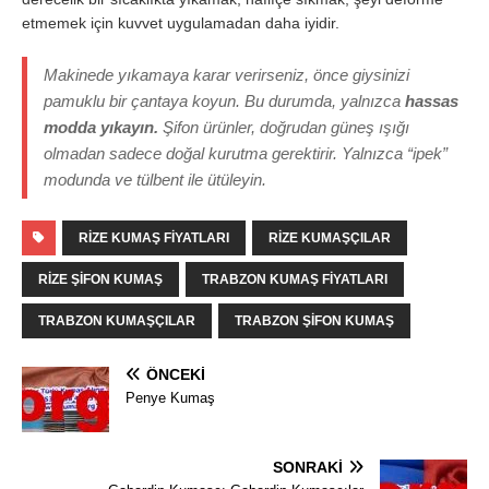
etmemek için kuvvet uygulamadan daha iyidir.
Makinede yıkamaya karar verirseniz, önce giysinizi
pamuklu bir çantaya koyun. Bu durumda, yalnızca
hassas
modda yıkayın.
Şifon ürünler, doğrudan güneş ışığı
olmadan sadece doğal kurutma gerektirir. Yalnızca “ipek”
modunda ve tülbent ile ütüleyin.
RIZE KUMAŞ FIYATLARI
RIZE KUMAŞÇILAR
RIZE ŞIFON KUMAŞ
TRABZON KUMAŞ FIYATLARI
TRABZON KUMAŞÇILAR
TRABZON ŞIFON KUMAŞ
ÖNCEKI
Penye Kumaş
SONRAKI