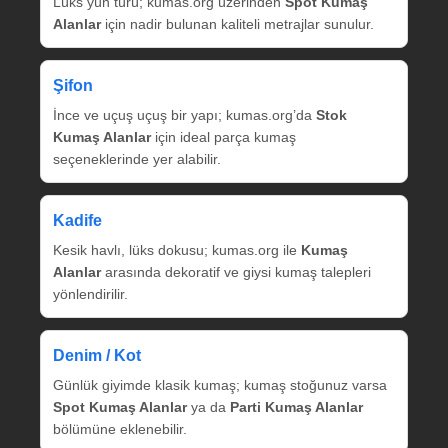
Lüks yün türü; kumas.org üzerinden
Spot Kumaş
Alanlar
için nadir bulunan kaliteli metrajlar sunulur.
Şifon
İnce ve uçuş uçuş bir yapı; kumas.org’da
Stok
Kumaş Alanlar
için ideal parça kumaş
seçeneklerinde yer alabilir.
Kadife
Kesik havlı, lüks dokusu; kumas.org ile
Kumaş
Alanlar
arasında dekoratif ve giysi kumaş talepleri
yönlendirilir.
Denim / Kot
Günlük giyimde klasik kumaş; kumaş stoğunuz varsa
Spot Kumaş Alanlar
ya da
Parti Kumaş Alanlar
bölümüne eklenebilir.