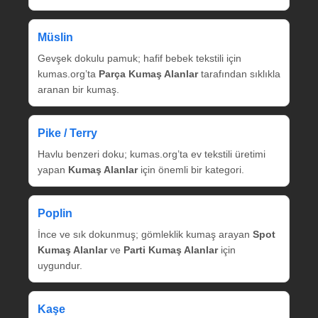
Müslin
Gevşek dokulu pamuk; hafif bebek tekstili için
kumas.org’ta
Parça Kumaş Alanlar
tarafından sıklıkla
aranan bir kumaş.
Pike / Terry
Havlu benzeri doku; kumas.org’ta ev tekstili üretimi
yapan
Kumaş Alanlar
için önemli bir kategori.
Poplin
İnce ve sık dokunmuş; gömleklik kumaş arayan
Spot
Kumaş Alanlar
ve
Parti Kumaş Alanlar
için
uygundur.
Kaşe