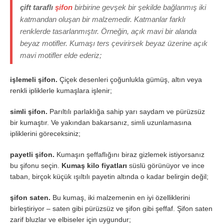
çift ​​taraflı
şifon
birbirine gevşek bir şekilde bağlanmış iki
katmandan oluşan bir malzemedir. Katmanlar farklı
renklerde tasarlanmıştır. Örneğin, açık mavi bir alanda
beyaz motifler. Kumaşı ters çevirirsek beyaz üzerine açık
mavi motifler elde ederiz;
işlemeli şifon.
Çiçek desenleri çoğunlukla gümüş, altın veya
renkli ipliklerle kumaşlara işlenir;
simli şifon.
Parıltılı parlaklığa sahip yarı saydam ve pürüzsüz
bir kumaştır. Ve yakından bakarsanız, simli uzunlamasına
ipliklerini göreceksiniz;
payetli şifon.
Kumaşın şeffaflığını biraz gizlemek istiyorsanız
bu şifonu seçin.
Kumaş kilo fiyatları
süslü görünüyor ve ince
taban, birçok küçük ışıltılı payetin altında o kadar belirgin değil;
şifon saten.
Bu kumaş, iki malzemenin en iyi özelliklerini
birleştiriyor – saten gibi pürüzsüz ve şifon gibi şeffaf. Şifon saten
zarif bluzlar ve elbiseler için uygundur;