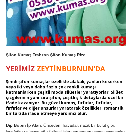
Şifon Kumaş Trabzon Şifon Kumaş Rize
YERİMİZ
ZEYTİNBURNUN’DA
Şimdi şifon kumaşlar
özellikle alakalı, yanları keserken
veya iki veya daha fazla çok renkli kumaşı
katmanlarken çeşitli moda silüetler yaratıyorlar. Silüet
çizgilerinin yanı sıra şifon, çeşitli şık detaylarda özel bir
ifade kazanıyor. Bu güzel kumaş, fırfırlar, fırfırlar,
fırfırlar ve diğer unsurlar yaratarak özellikleri romantik
bir tarzda ifade etmeye yardımcı olur.
Dip Bobin İp Alan
. Önceden, havadar, nazik bir bulut gibi,
kıyafetler yalnızca ağır fiziksel işler yapmadan yavaş yaşayanlar