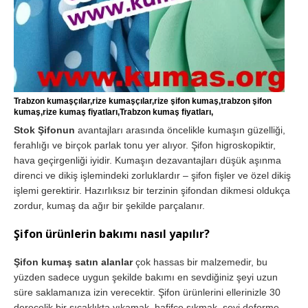
Trabzon kumaşçılar,rize kumaşçılar,rize şifon kumaş,trabzon şifon
kumaş,rize kumaş fiyatları,Trabzon kumaş fiyatları,
Stok Şifonun
avantajları arasında öncelikle kumaşın güzelliği,
ferahlığı ve birçok parlak tonu yer alıyor. Şifon higroskopiktir,
hava geçirgenliği iyidir. Kumaşın dezavantajları düşük aşınma
direnci ve dikiş işlemindeki zorluklardır – şifon fişler ve özel dikiş
işlemi gerektirir. Hazırlıksız bir terzinin şifondan dikmesi oldukça
zordur, kumaş da ağır bir şekilde parçalanır.
Şifon ürünlerin bakımı nasıl yapılır
?
Şifon kumaş satın alanlar
çok hassas bir malzemedir, bu
yüzden sadece uygun şekilde bakımı en sevdiğiniz şeyi uzun
süre saklamanıza izin verecektir. Şifon ürünlerini ellerinizle 30
derecelik bir sıcaklıkta yıkamak, hafifçe sıkmak, şeyi deforme