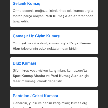
Selanik Kumaş
Örme desenli, mağaza tişörtlerinde sık; kumas.org’ta
toptan parça arayan
Parti Kumaş Alanlar
tarafından
talep edilir.
Çamaşır / İç Giyim Kumaşı
Yumuşak ve cilde dost; kumas.org’ta
Parça Kumaş
Alan
taleplerinin odak noktalarından biridir.
Bluz Kumaşı
Şifon, krep veya viskon karışımları; kumas.org’ta
Spot Kumaş Alanlar
ve
Parti Kumaş Alanlar
için
tasarım kumaşı olarak değerlidir.
Pantolon / Ceket Kumaşı
Gabardin, yünlü ve denim karışımları; kumas.org