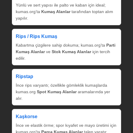
Yünlü ve sert yapısı ile palto ve kaban için ideal;
kumas.org’ta
Kumaş Alanlar
tarafından toptan alım
yapılır.
Rips / Rips Kumaş
Kabartma çizgilere sahip dokuma; kumas.org’ta
Parti
Kumaş Alanlar
ve
Stok Kumaş Alanlar
için tercih
edilir.
Ripstap
İnce rips varyantı; özellikle gömleklik kumaşlarda
kumas.org
Spot Kumaş Alanlar
aramalarında yer
alır.
Kaşkorse
İnce ve elastik örme; spor kıyafet ve mayo üretimi için
kumas.org’ta
Parça Kumaş Alanlar
talep yaratır.