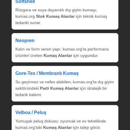
Softshell
Rüzgara ve suya dayanıklı dış giyim kumaşı;
kumas.org
Stok Kumaş Alanlar
için teknik kumaş
tedariki sunar.
Neopren
Kalın ve form veren yapı; kumas.org’ta performans
ürünleri üreten
Kumaş Alanlar
için uygundur.
Gore‑Tex / Membranlı Kumaş
Su geçirmez ve nefes alabilen; kumas.org’ta dış giyim
sektöründeki
Parti Kumaş Alanlar
için stratejik bir
tedarik kalemi.
Velboa / Peluş
Yumuşak peluş dokusu; oyuncak ve ev tekstilinde
kumas.org’taki
Kumaş Alanlar
için talep görür.