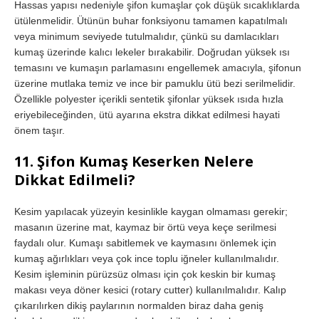
Hassas yapısı nedeniyle şifon kumaşlar çok düşük sıcaklıklarda
ütülenmelidir. Ütünün buhar fonksiyonu tamamen kapatılmalı
veya minimum seviyede tutulmalıdır, çünkü su damlacıkları
kumaş üzerinde kalıcı lekeler bırakabilir. Doğrudan yüksek ısı
temasını ve kumaşın parlamasını engellemek amacıyla, şifonun
üzerine mutlaka temiz ve ince bir pamuklu ütü bezi serilmelidir.
Özellikle polyester içerikli sentetik şifonlar yüksek ısıda hızla
eriyebileceğinden, ütü ayarına ekstra dikkat edilmesi hayati
önem taşır.
11. Şifon Kumaş Keserken Nelere
Dikkat Edilmeli?
Kesim yapılacak yüzeyin kesinlikle kaygan olmaması gerekir;
masanın üzerine mat, kaymaz bir örtü veya keçe serilmesi
faydalı olur. Kumaşı sabitlemek ve kaymasını önlemek için
kumaş ağırlıkları veya çok ince toplu iğneler kullanılmalıdır.
Kesim işleminin pürüzsüz olması için çok keskin bir kumaş
makası veya döner kesici (rotary cutter) kullanılmalıdır. Kalıp
çıkarılırken dikiş paylarının normalden biraz daha geniş