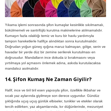
Yıkama işlemi sonrasında şifon kumaşlar kesinlikle sıkılmamalı,
bükülmemeli ve santrifüjlü kurutma makinelerine atılmamalıdır.
Kumaşın fazla ıslaklığı temiz ve kuru bir havlu yardımıyla
tampon hareketlerle hafifçe alındıktan sonra kurutulmalıdır.
Doğrudan yoğun güneş ışığına maruz kalmayan, gölge, serin ve
havadar bir yerde düz bir zemine serilerek kurutulması en
doğrusudur. Mandalların ince dokuda iz bırakmasını veya
yırtılmaya yol açmasını önlemek adına, askıda kurutulacaksa
mandalsız asılmalıdır.
14. Şifon Kumaş Ne Zaman Giyilir?
Hafif, ince ve tiril tiril esen yapısıyla şifon, özellikle ilkbahar ve
sıcak yaz aylarında giyilmeye son derece uygundur. Gündüz
şıklığında uçuş uçuş günlük elbiseler, tunikler ve etekler olarak
tercih edilirken; yaz akşamlarında, kır düğünlerinde, mezuniyet