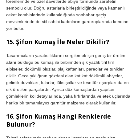
törenlerinde ve özel davetlerde abiye formunda zarafetin
sembolü olur. Doğru astarlarla birleştirildiğinde veya katmanlı
ceket kombinlerinde kullanıldığında sonbahar geçiş
mevsimlerinde de stil sahibi kadınların gardıroplarında kendine
yer bulur.
15. Şifon Kumaş İle Neler Dikilir?
Tasarımcıların yaratıcılıklarını sergilemek için geniş bir üretim
alanı
bulduğu bu kumaş ile birbirinden şık yazlık tiril tiril
elbiseler, dökümlü bluzlar, plaj kaftanları, pareolar ve tunikler
dikilir. Gece şıklığının gözdesi olan kat kat dökümlü abiyeler,
gelinlik duvakları, fularlar, lüks şallar ve tesettür eşarpları da en
sık üretilen parçalardır. Ayrıca düz kumaşlardan yapılan
gömleklerin kol detaylarında, yaka fırfırlarında ve etek uçlarında
harika bir tamamlayıcı garnitür malzeme olarak kullanılır.
16. Şifon Kumaş Hangi Renklerde
Bulunur?
Tekstil sektöründe renk ve desen kartelası en geniş olan