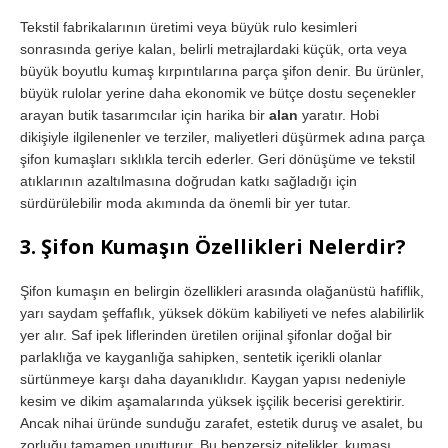
Tekstil fabrikalarının üretimi veya büyük rulo kesimleri
sonrasında geriye kalan, belirli metrajlardaki küçük, orta veya
büyük boyutlu kumaş kırpıntılarına parça şifon denir. Bu ürünler,
büyük rulolar yerine daha ekonomik ve bütçe dostu seçenekler
arayan butik tasarımcılar için harika bir
alan
yaratır. Hobi
dikişiyle ilgilenenler ve terziler, maliyetleri düşürmek adına parça
şifon kumaşları sıklıkla tercih ederler. Geri dönüşüme ve tekstil
atıklarının azaltılmasına doğrudan katkı sağladığı için
sürdürülebilir moda akımında da önemli bir yer tutar.
3. Şifon Kumaşın Özellikleri Nelerdir?
Şifon kumaşın en belirgin özellikleri arasında olağanüstü hafiflik,
yarı saydam şeffaflık, yüksek döküm kabiliyeti ve nefes alabilirlik
yer alır. Saf ipek liflerinden üretilen orijinal şifonlar doğal bir
parlaklığa ve kayganlığa sahipken, sentetik içerikli olanlar
sürtünmeye karşı daha dayanıklıdır. Kaygan yapısı nedeniyle
kesim ve dikim aşamalarında yüksek işçilik becerisi gerektirir.
Ancak nihai üründe sunduğu zarafet, estetik duruş ve asalet, bu
zorluğu tamamen unutturur. Bu benzersiz nitelikler, kumaşı