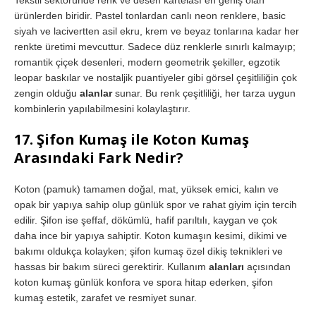
ürünlerden biridir. Pastel tonlardan canlı neon renklere, basic
siyah ve lacivertten asil ekru, krem ve beyaz tonlarına kadar her
renkte üretimi mevcuttur. Sadece düz renklerle sınırlı kalmayıp;
romantik çiçek desenleri, modern geometrik şekiller, egzotik
leopar baskılar ve nostaljik puantiyeler gibi görsel çeşitliliğin çok
zengin olduğu
alanlar
sunar. Bu renk çeşitliliği, her tarza uygun
kombinlerin yapılabilmesini kolaylaştırır.
17. Şifon Kumaş ile Koton Kumaş
Arasındaki Fark Nedir?
Koton (pamuk) tamamen doğal, mat, yüksek emici, kalın ve
opak bir yapıya sahip olup günlük spor ve rahat giyim için tercih
edilir. Şifon ise şeffaf, dökümlü, hafif parıltılı, kaygan ve çok
daha ince bir yapıya sahiptir. Koton kumaşın kesimi, dikimi ve
bakımı oldukça kolayken; şifon kumaş özel dikiş teknikleri ve
hassas bir bakım süreci gerektirir. Kullanım
alanları
açısından
koton kumaş günlük konfora ve spora hitap ederken, şifon
kumaş estetik, zarafet ve resmiyet sunar.