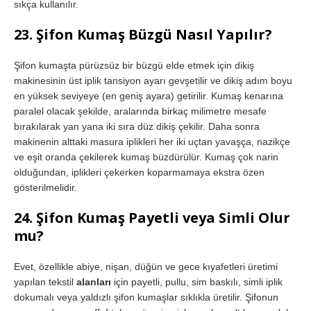
sıkça kullanılır.
23. Şifon Kumaş Büzgü Nasıl Yapılır?
Şifon kumaşta pürüzsüz bir büzgü elde etmek için dikiş
makinesinin üst iplik tansiyon ayarı gevşetilir ve dikiş adım boyu
en yüksek seviyeye (en geniş ayara) getirilir. Kumaş kenarına
paralel olacak şekilde, aralarında birkaç milimetre mesafe
bırakılarak yan yana iki sıra düz dikiş çekilir. Daha sonra
makinenin alttaki masura iplikleri her iki uçtan yavaşça, nazikçe
ve eşit oranda çekilerek kumaş büzdürülür. Kumaş çok narin
olduğundan, iplikleri çekerken koparmamaya ekstra özen
gösterilmelidir.
24. Şifon Kumaş Payetli veya Simli Olur
mu?
Evet, özellikle abiye, nişan, düğün ve gece kıyafetleri üretimi
yapılan tekstil
alanları
için payetli, pullu, sim baskılı, simli iplik
dokumalı veya yaldızlı şifon kumaşlar sıklıkla üretilir. Şifonun