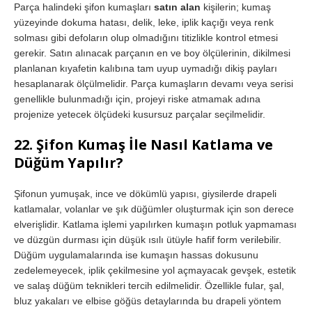
Parça halindeki şifon kumaşları
satın alan
kişilerin; kumaş
yüzeyinde dokuma hatası, delik, leke, iplik kaçığı veya renk
solması gibi defoların olup olmadığını titizlikle kontrol etmesi
gerekir. Satın alınacak parçanın en ve boy ölçülerinin, dikilmesi
planlanan kıyafetin kalıbına tam uyup uymadığı dikiş payları
hesaplanarak ölçülmelidir. Parça kumaşların devamı veya serisi
genellikle bulunmadığı için, projeyi riske atmamak adına
projenize yetecek ölçüdeki kusursuz parçalar seçilmelidir.
22. Şifon Kumaş İle Nasıl Katlama ve
Düğüm Yapılır?
Şifonun yumuşak, ince ve dökümlü yapısı, giysilerde drapeli
katlamalar, volanlar ve şık düğümler oluşturmak için son derece
elverişlidir. Katlama işlemi yapılırken kumaşın potluk yapmaması
ve düzgün durması için düşük ısılı ütüyle hafif form verilebilir.
Düğüm uygulamalarında ise kumaşın hassas dokusunu
zedelemeyecek, iplik çekilmesine yol açmayacak gevşek, estetik
ve salaş düğüm teknikleri tercih edilmelidir. Özellikle fular, şal,
bluz yakaları ve elbise göğüs detaylarında bu drapeli yöntem