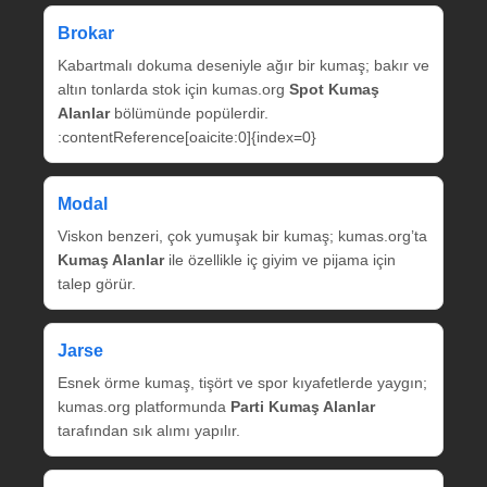
Brokar
Kabartmalı dokuma deseniyle ağır bir kumaş; bakır ve
altın tonlarda stok için kumas.org
Spot Kumaş
Alanlar
bölümünde popülerdir.
:contentReference[oaicite:0]{index=0}
Modal
Viskon benzeri, çok yumuşak bir kumaş; kumas.org’ta
Kumaş Alanlar
ile özellikle iç giyim ve pijama için
talep görür.
Jarse
Esnek örme kumaş, tişört ve spor kıyafetlerde yaygın;
kumas.org platformunda
Parti Kumaş Alanlar
tarafından sık alımı yapılır.