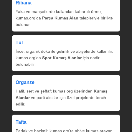
Ribana
Yaka ve manşetlerde kullanılan kabartılı örme;
kumas.org’da
Parça Kumaş Alan
talepleriyle birlikte
bulunur.
Tül
İnce, organik doku ile gelinlik ve abiyelerde kullanılır.
kumas.org’da
Spot Kumaş Alanlar
için nadir
bulunabilir.
Organze
Hafif, sert ve şeffaf; kumas.org üzerinden
Kumaş
Alanlar
ve parti alıcılar için özel projelerde tercih
edilir.
Tafta
Parlak ve hacimli; kumas.org’ta abiye kumaş arayan