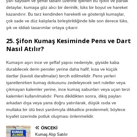
yarı saydam ve şeffaf tabanı üzerine işlenen bu ışıltılı ve parlak
detaylar, kumaşa göz alıcı bir derinlik, lüks bir boyut ve hareket
kazandırır. Bu tarz kendinden hareketli ve gösterişli kumaşlar,
çok sade ve düz kalıplarla birleştirildiğinde bile son derece lüks,
şık ve iddialı tasarımlar ortaya çıkarır.
25. Şifon Kumaş Kesiminde Pens ve Dart
Nasıl Atılır?
Kumaşın aşırı ince ve şeffaf yapısı nedeniyle, giyside kaba
durabilecek derin pensler yerine daha hafif, kısa ve küçük
dartlar (kavisli daraltmalar) tercih edilmelidir. Pens yerleri
işaretlenirken kumaş dokusunu zedeleyecek sert ruletler veya
çıkmayan kalemler yerine, ince kumaş sabunları veya uçan terzi
kalemleri kullanılmalıdır. Pens dikildikten sonra, dikiş payları
arkadan dışa veya yana doğru yatırılarak, düşük ısıda ve
mutlaka bir ütü bezi yardımıyla dikkatlice preslenmeli; böylece
kıyafet üzerinde potluk oluşması önlenmelidir.
ÖNCEKI
Kumaş Alıp Satılır