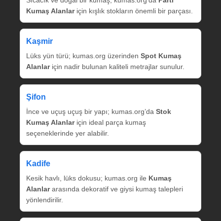
Sıcacık ve doğal bir kumaş; kumas.org’da
Parti
Kumaş Alanlar
için kışlık stokların önemli bir parçası.
Kaşmir
Lüks yün türü; kumas.org üzerinden
Spot Kumaş
Alanlar
için nadir bulunan kaliteli metrajlar sunulur.
Şifon
İnce ve uçuş uçuş bir yapı; kumas.org’da
Stok
Kumaş Alanlar
için ideal parça kumaş
seçeneklerinde yer alabilir.
Kadife
Kesik havlı, lüks dokusu; kumas.org ile
Kumaş
Alanlar
arasında dekoratif ve giysi kumaş talepleri
yönlendirilir.