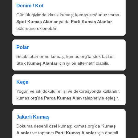
Denim / Kot
Günlük giyimde klasik kumaş; kumaş stoğunuz varsa
Spot Kumaş Alanlar
ya da
Parti Kumaş Alanlar
bölümüne eklenebilir.
Polar
Sıcak tutan örme kumaş; kumas.org’ta stok fazlası
Stok Kumaş Alanlar
için iyi bir alternatif olabilir.
Keçe
Yoğun ve sık dokulu; el işi ve dekorasyonda kullanılır.
kumas.org’da
Parça Kumaş Alan
talepleriyle eşleşir.
Jakarlı Kumaş
Dokuma desenli özel kumaş; kumas.org’da
Kumaş
Alanlar
ve toptancı
Parti Kumaş Alanlar
için önemli