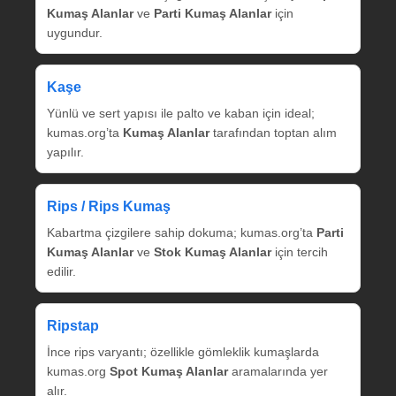
Kumaş Alanlar
ve
Parti Kumaş Alanlar
için
uygundur.
Kaşe
Yünlü ve sert yapısı ile palto ve kaban için ideal;
kumas.org’ta
Kumaş Alanlar
tarafından toptan alım
yapılır.
Rips / Rips Kumaş
Kabartma çizgilere sahip dokuma; kumas.org’ta
Parti
Kumaş Alanlar
ve
Stok Kumaş Alanlar
için tercih
edilir.
Ripstap
İnce rips varyantı; özellikle gömleklik kumaşlarda
kumas.org
Spot Kumaş Alanlar
aramalarında yer
alır.