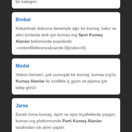
bir kategori.
Brokar
Kabartmalı dokuma deseniyle ağır bir kumaş; bakır ve
altın tonlarda stok için kumas.org
Spot Kumaş
Alanlar
bölümünde popülerdir.
:contentReference[oaicite:0]{index=0}
Modal
Viskon benzeri, çok yumuşak bir kumaş; kumas.org’ta
Kumaş Alanlar
ile özellikle iç giyim ve pijama için
talep görür.
Jarse
Esnek örme kumaş, tişört ve spor kıyafetlerde yaygın;
kumas.org platformunda
Parti Kumaş Alanlar
tarafından sık alımı yapılır.