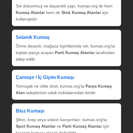
Sık dokunmuş ve dayanıklı yapı; kumas.org ile hem
Kumaş Alanlar
hem de
Stok Kumaş Alanlar
için
kullanışlıdır.
Selanik Kumaş
Örme desenli, mağaza tişörtlerinde sık; kumas.org’ta
toptan parça arayan
Parti Kumaş Alanlar
tarafından
talep edilir.
Çamaşır / İç Giyim Kumaşı
Yumuşak ve cilde dost; kumas.org’ta
Parça Kumaş
Alan
taleplerinin odak noktalarından biridir.
Bluz Kumaşı
Şifon, krep veya viskon karışımları; kumas.org’ta
Spot Kumaş Alanlar
ve
Parti Kumaş Alanlar
için
tasarım kumaşı olarak değerlidir.