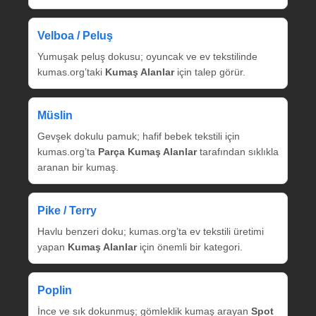
Velboa / Peluş
Yumuşak peluş dokusu; oyuncak ve ev tekstilinde
kumas.org’taki
Kumaş Alanlar
için talep görür.
Müslin
Gevşek dokulu pamuk; hafif bebek tekstili için
kumas.org’ta
Parça Kumaş Alanlar
tarafından sıklıkla
aranan bir kumaş.
Pike / Terry
Havlu benzeri doku; kumas.org’ta ev tekstili üretimi
yapan
Kumaş Alanlar
için önemli bir kategori.
Poplin
İnce ve sık dokunmuş; gömleklik kumaş arayan
Spot