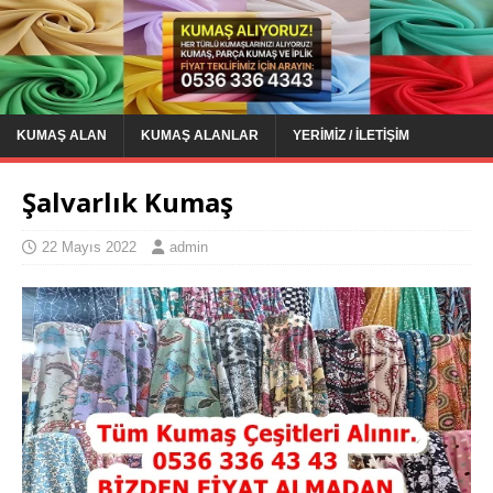
KUMAŞ ALAN
KUMAŞ ALANLAR
YERIMIZ / İLETIŞIM
Şalvarlık Kumaş
22 Mayıs 2022
admin