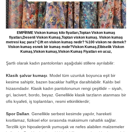
EMPİRME Viskon kumaş kilo fiyatları,Toptan Viskon kumaş
fiyatları,Desenli Viskon Kumaş,Toptan viskon kumaş. Viskon kumaş
metresi kaç para? Çift en viskon kumaş nedir? %100 viskon ne demek?
Viskon kumaş esnek bir kumaş mıdır?Viskon Kumaş,Elbiselik Viskon
Kumaş,Viskon kumaş,Viskon Kumaş Fiyatları en ucuz,
Şartlı olarak kadın pantolonları aşağıdaki stillere ayrılabilir:
Klasik şalvar kumaşı
. Model tüm uzunluk boyunca eşit bir
kesime sahiptir, bazen bacaklar hafifçe daraltılabilir. Kalıbı bel
hizasındadır. Klasik kadın pantolonunun rengi çeşitlidir – siyah,
gri, lacivert, bordo, beyaz. Genellikle klasik tarzların atanması bir
ofis kıyafeti, iş toplantıları, resmi etkinliklerdir;
Spor Dalları
. Genellikle serbest kesimde yapılır, hareketi
kısıtlamaz, fiziksel efor sırasında maksimum rahatlık sağlar.
Terzilik için hipoalerjenik yumuşak ve nefes alabilen malzemeler