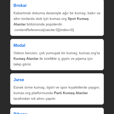
Brokar
Kabartmalı dokuma deseniyle ağır bir kumaş; bakır ve
altın tonlarda stok için kumas.org
Spot Kumaş
Alanlar
bölümünde popülerdir.
:contentReference[oaicite:0]{index=0}
Modal
Viskon benzeri, çok yumuşak bir kumaş; kumas.org’ta
Kumaş Alanlar
ile özellikle iç giyim ve pijama için
talep görür.
Jarse
Esnek örme kumaş, tişört ve spor kıyafetlerde yaygın;
kumas.org platformunda
Parti Kumaş Alanlar
tarafından sık alımı yapılır.