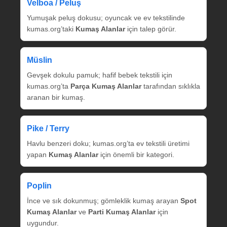
Velboa / Peluş
Yumuşak peluş dokusu; oyuncak ve ev tekstilinde
kumas.org’taki
Kumaş Alanlar
için talep görür.
Müslin
Gevşek dokulu pamuk; hafif bebek tekstili için
kumas.org’ta
Parça Kumaş Alanlar
tarafından sıklıkla
aranan bir kumaş.
Pike / Terry
Havlu benzeri doku; kumas.org’ta ev tekstili üretimi
yapan
Kumaş Alanlar
için önemli bir kategori.
Poplin
İnce ve sık dokunmuş; gömleklik kumaş arayan
Spot
Kumaş Alanlar
ve
Parti Kumaş Alanlar
için
uygundur.