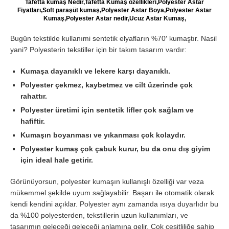
Tafetta kumaş Nedir,Tafetta Kumaş özellikleri,Polyester Astar
Fiyatları,Soft paraşüt kumaş,Polyester Astar Boya,Polyester Astar
Kumaş,Polyester Astar nedir,Ucuz Astar Kumaş,
Bugün tekstilde kullanımi sentetik elyafların %70′ kumaştır. Nasil
yani? Polyesterin tekstiller için bir takım tasarım vardır:
Kumaşa dayanıklı ve lekere karşı dayanıklı.
Polyester çekmez, kaybetmez ve cilt üzerinde çok
rahattır.
Polyester üretimi için sentetik lifler çok sağlam ve
hafiftir.
Kumaşın boyanması ve yıkanması çok kolaydır.
Polyester kumaş çok çabuk kurur, bu da onu dış giyim
için ideal hale getirir.
Görünüyorsun, polyester kumaşın kullanışlı özelliği var veza
mükemmel şekilde uyum sağlayabilir. Başarı ile otomatik olarak
kendi kendini açıklar. Polyester aynı zamanda ısıya duyarlıdır bu
da %100 polyesterden, tekstillerin uzun kullanımları, ve
tasarımın geleceği geleceği anlamına gelir. Çok çeşitliliğe sahip