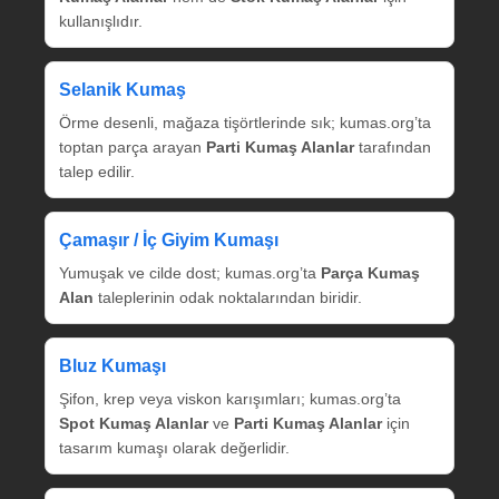
kullanışlıdır.
Selanik Kumaş
Örme desenli, mağaza tişörtlerinde sık; kumas.org’ta
toptan parça arayan
Parti Kumaş Alanlar
tarafından
talep edilir.
Çamaşır / İç Giyim Kumaşı
Yumuşak ve cilde dost; kumas.org’ta
Parça Kumaş
Alan
taleplerinin odak noktalarından biridir.
Bluz Kumaşı
Şifon, krep veya viskon karışımları; kumas.org’ta
Spot Kumaş Alanlar
ve
Parti Kumaş Alanlar
için
tasarım kumaşı olarak değerlidir.