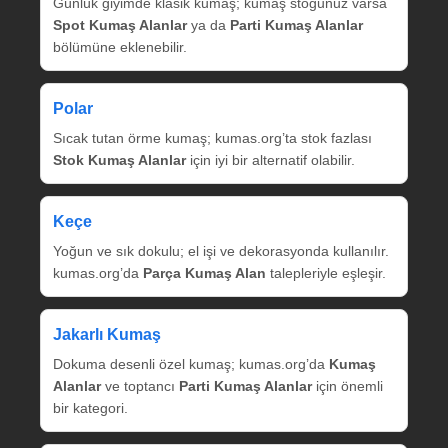
Günlük giyimde klasik kumaş; kumaş stoğunuz varsa
Spot Kumaş Alanlar
ya da
Parti Kumaş Alanlar
bölümüne eklenebilir.
Polar
Sıcak tutan örme kumaş; kumas.org’ta stok fazlası
Stok Kumaş Alanlar
için iyi bir alternatif olabilir.
Keçe
Yoğun ve sık dokulu; el işi ve dekorasyonda kullanılır.
kumas.org’da
Parça Kumaş Alan
talepleriyle eşleşir.
Jakarlı Kumaş
Dokuma desenli özel kumaş; kumas.org’da
Kumaş
Alanlar
ve toptancı
Parti Kumaş Alanlar
için önemli
bir kategori.