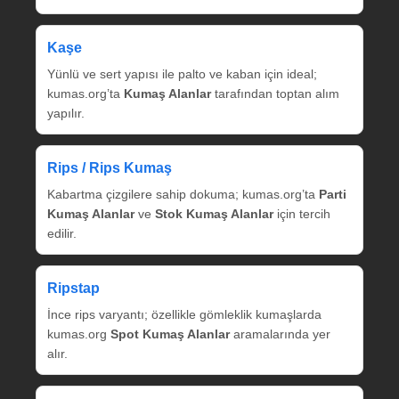
Kaşe
Yünlü ve sert yapısı ile palto ve kaban için ideal;
kumas.org’ta
Kumaş Alanlar
tarafından toptan alım
yapılır.
Rips / Rips Kumaş
Kabartma çizgilere sahip dokuma; kumas.org’ta
Parti
Kumaş Alanlar
ve
Stok Kumaş Alanlar
için tercih
edilir.
Ripstap
İnce rips varyantı; özellikle gömleklik kumaşlarda
kumas.org
Spot Kumaş Alanlar
aramalarında yer
alır.