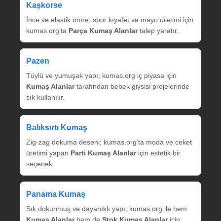
Kaşkorse
İnce ve elastik örme; spor kıyafet ve mayo üretimi için
kumas.org’ta
Parça Kumaş Alanlar
talep yaratır.
Pazen
Tüylü ve yumuşak yapı; kumas.org iç piyasa için
Kumaş Alanlar
tarafından bebek giysisi projelerinde
sık kullanılır.
Balıksırtı Kumaş
Zig‑zag dokuma deseni; kumas.org’ta moda ve ceket
üretimi yapan
Parti Kumaş Alanlar
için estetik bir
seçenek.
Panama Kumaş
Sık dokunmuş ve dayanıklı yapı; kumas.org ile hem
Kumaş Alanlar
hem de
Stok Kumaş Alanlar
için