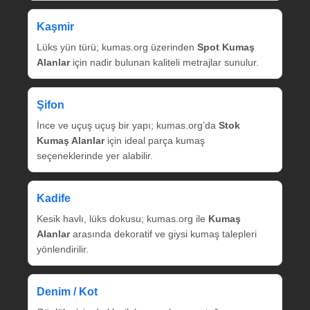
Kaşmir
Lüks yün türü; kumas.org üzerinden
Spot Kumaş
Alanlar
için nadir bulunan kaliteli metrajlar sunulur.
Şifon
İnce ve uçuş uçuş bir yapı; kumas.org’da
Stok
Kumaş Alanlar
için ideal parça kumaş
seçeneklerinde yer alabilir.
Kadife
Kesik havlı, lüks dokusu; kumas.org ile
Kumaş
Alanlar
arasında dekoratif ve giysi kumaş talepleri
yönlendirilir.
Denim / Kot