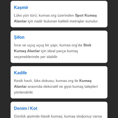
Kaşmir
Lüks yün türü; kumas.org üzerinden
Spot Kumaş
Alanlar
için nadir bulunan kaliteli metrajlar sunulur.
Şifon
İnce ve uçuş uçuş bir yapı; kumas.org’da
Stok
Kumaş Alanlar
için ideal parça kumaş
seçeneklerinde yer alabilir.
Kadife
Kesik havlı, lüks dokusu; kumas.org ile
Kumaş
Alanlar
arasında dekoratif ve giysi kumaş talepleri
yönlendirilir.
Denim / Kot
Günlük giyimde klasik kumaş; kumaş stoğunuz varsa