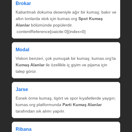
Brokar
Kabartmalı dokuma deseniyle ağır bir kumaş; bakır ve
altın tonlarda stok için kumas.org
Spot Kumaş
Alanlar
bölümünde popülerdir.
:contentReference[oaicite:0]{index=0}
Modal
Viskon benzeri, çok yumuşak bir kumaş; kumas.org’ta
Kumaş Alanlar
ile özellikle iç giyim ve pijama için
talep görür.
Jarse
Esnek örme kumaş, tişört ve spor kıyafetlerde yaygın;
kumas.org platformunda
Parti Kumaş Alanlar
tarafından sık alımı yapılır.
Ribana