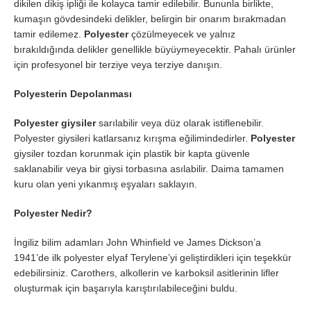
dikilen dikiş ipliği ile kolayca tamir edilebilir. Bununla birlikte,
kumaşın gövdesindeki delikler, belirgin bir onarım bırakmadan
tamir edilemez.
Polyester
çözülmeyecek ve yalnız
bırakıldığında delikler genellikle büyüymeyecektir. Pahalı ürünler
için profesyonel bir terziye veya terziye danışın.
Polyesterin Depolanması
Polyester giysiler
sarılabilir veya düz olarak istiflenebilir.
Polyester giysileri katlarsanız kırışma eğilimindedirler.
Polyester
giysiler tozdan korunmak için plastik bir kapta güvenle
saklanabilir veya bir giysi torbasına asılabilir. Daima tamamen
kuru olan yeni yıkanmış eşyaları saklayın.
Polyester Nedir?
İngiliz bilim adamları John Whinfield ve James Dickson’a
1941’de ilk polyester elyaf Terylene’yi geliştirdikleri için teşekkür
edebilirsiniz. Carothers, alkollerin ve karboksil asitlerinin lifler
oluşturmak için başarıyla karıştırılabileceğini buldu.