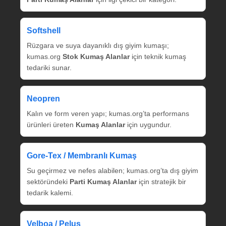
Softshell
Rüzgara ve suya dayanıklı dış giyim kumaşı;
kumas.org
Stok Kumaş Alanlar
için teknik kumaş
tedariki sunar.
Neopren
Kalın ve form veren yapı; kumas.org’ta performans
ürünleri üreten
Kumaş Alanlar
için uygundur.
Gore‑Tex / Membranlı Kumaş
Su geçirmez ve nefes alabilen; kumas.org’ta dış giyim
sektöründeki
Parti Kumaş Alanlar
için stratejik bir
tedarik kalemi.
Velboa / Peluş