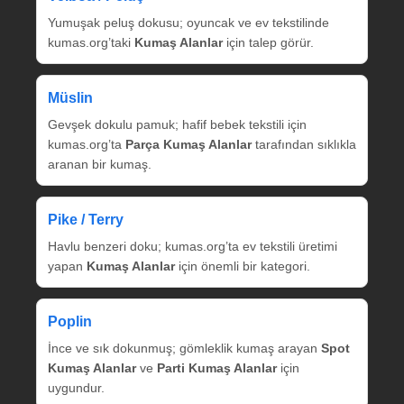
Yumuşak peluş dokusu; oyuncak ve ev tekstilinde
kumas.org’taki
Kumaş Alanlar
için talep görür.
Müslin
Gevşek dokulu pamuk; hafif bebek tekstili için
kumas.org’ta
Parça Kumaş Alanlar
tarafından sıklıkla
aranan bir kumaş.
Pike / Terry
Havlu benzeri doku; kumas.org’ta ev tekstili üretimi
yapan
Kumaş Alanlar
için önemli bir kategori.
Poplin
İnce ve sık dokunmuş; gömleklik kumaş arayan
Spot
Kumaş Alanlar
ve
Parti Kumaş Alanlar
için
uygundur.