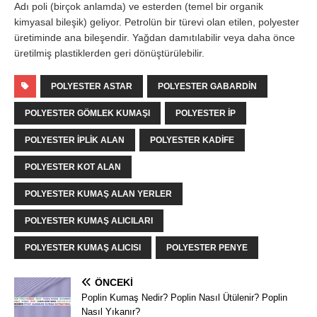
Adı poli (birçok anlamda) ve esterden (temel bir organik
kimyasal bileşik) geliyor. Petrolün bir türevi olan etilen, polyester
üretiminde ana bileşendir. Yağdan damıtılabilir veya daha önce
üretilmiş plastiklerden geri dönüştürülebilir.
POLYESTER ASTAR
POLYESTER GABARDIN
POLYESTER GÖMLEK KUMAŞI
POLYESTER IP
POLYESTER IPLIK ALAN
POLYESTER KADIFE
POLYESTER KOT ALAN
POLYESTER KUMAŞ ALAN YERLER
POLYESTER KUMAŞ ALICILARI
POLYESTER KUMAŞ ALICISI
POLYESTER PENYE
ÖNCEKI
Poplin Kumaş Nedir? Poplin Nasıl Ütülenir? Poplin
Nasıl Yıkanır?