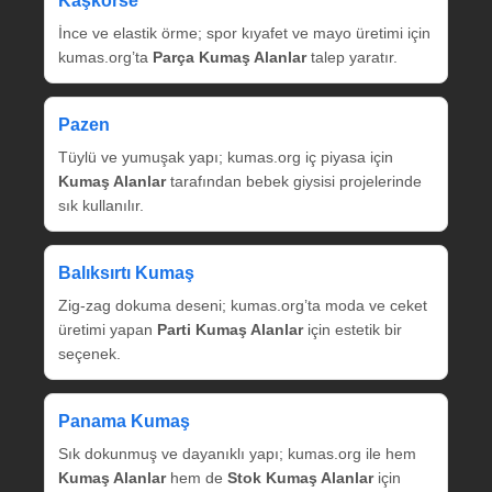
Kaşkorse
İnce ve elastik örme; spor kıyafet ve mayo üretimi için
kumas.org’ta
Parça Kumaş Alanlar
talep yaratır.
Pazen
Tüylü ve yumuşak yapı; kumas.org iç piyasa için
Kumaş Alanlar
tarafından bebek giysisi projelerinde
sık kullanılır.
Balıksırtı Kumaş
Zig‑zag dokuma deseni; kumas.org’ta moda ve ceket
üretimi yapan
Parti Kumaş Alanlar
için estetik bir
seçenek.
Panama Kumaş
Sık dokunmuş ve dayanıklı yapı; kumas.org ile hem
Kumaş Alanlar
hem de
Stok Kumaş Alanlar
için