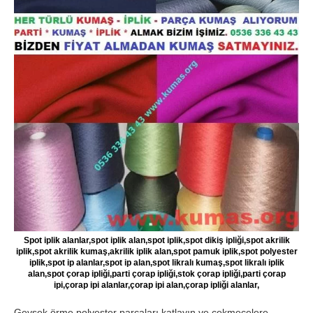
Spot iplik alanlar,spot iplik alan,spot iplik,spot dikiş ipliği,spot akrilik
iplik,spot akrilik kumaş,akrilik iplik alan,spot pamuk iplik,spot polyester
iplik,spot ip alanlar,spot ip alan,spot likralı kumaş,spot likralı iplik
alan,spot çorap ipliği,parti çorap ipliği,stok çorap ipliği,parti çorap
ipi,çorap ipi alanlar,çorap ipi alan,çorap ipliği alanlar,
Gevşek örme polyester parçaları katlayın ve çekmecelere