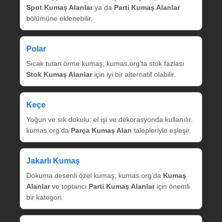
Spot Kumaş Alanlar
ya da
Parti Kumaş Alanlar
bölümüne eklenebilir.
Polar
Sıcak tutan örme kumaş; kumas.org’ta stok fazlası
Stok Kumaş Alanlar
için iyi bir alternatif olabilir.
Keçe
Yoğun ve sık dokulu; el işi ve dekorasyonda kullanılır.
kumas.org’da
Parça Kumaş Alan
talepleriyle eşleşir.
Jakarlı Kumaş
Dokuma desenli özel kumaş; kumas.org’da
Kumaş
Alanlar
ve toptancı
Parti Kumaş Alanlar
için önemli
bir kategori.