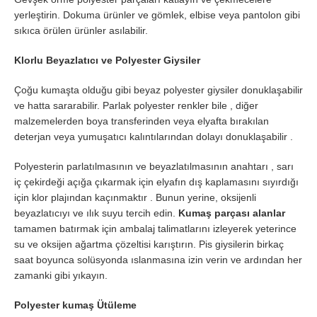
yerleştirin. Dokuma ürünler ve gömlek, elbise veya pantolon gibi
sıkıca örülen ürünler asılabilir.
Klorlu Beyazlatıcı ve Polyester Giysiler
Çoğu kumaşta olduğu gibi beyaz polyester giysiler donuklaşabilir
ve hatta sararabilir. Parlak polyester renkler bile , diğer
malzemelerden boya transferinden veya elyafta bırakılan
deterjan veya yumuşatıcı kalıntılarından dolayı donuklaşabilir .
Polyesterin parlatılmasının ve beyazlatılmasının anahtarı , sarı
iç çekirdeği açığa çıkarmak için elyafın dış kaplamasını sıyırdığı
için klor plajından kaçınmaktır . Bunun yerine, oksijenli
beyazlatıcıyı ve ılık suyu tercih edin.
Kumaş parçası alanlar
tamamen batırmak için ambalaj talimatlarını izleyerek yeterince
su ve oksijen ağartma çözeltisi karıştırın. Pis giysilerin birkaç
saat boyunca solüsyonda ıslanmasına izin verin ve ardından her
zamanki gibi yıkayın.
Polyester kumaş Ütüleme