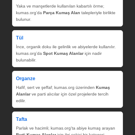
Yaka ve manşetlerde kullanılan kabartılı örme;
kumas.org’da
Parça Kumaş Alan
talepleriyle birlikte
bulunur.
Tül
İnce, organik doku ile gelinlik ve abiyelerde kullanılır.
kumas.org’da
Spot Kumaş Alanlar
için nadir
bulunabilir.
Organze
Hafif, sert ve şeffaf; kumas.org üzerinden
Kumaş
Alanlar
ve parti alıcılar için özel projelerde tercih
edilir.
Tafta
Parlak ve hacimli; kumas.org’ta abiye kumaş arayan
Parti Kumaş Alanlar
için ilgi çekici bir kategori.