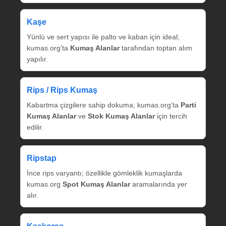
Kaşe
Yünlü ve sert yapısı ile palto ve kaban için ideal;
kumas.org’ta
Kumaş Alanlar
tarafından toptan alım
yapılır.
Rips / Rips Kumaş
Kabartma çizgilere sahip dokuma; kumas.org’ta
Parti
Kumaş Alanlar
ve
Stok Kumaş Alanlar
için tercih
edilir.
Ripstap
İnce rips varyantı; özellikle gömleklik kumaşlarda
kumas.org
Spot Kumaş Alanlar
aramalarında yer
alır.