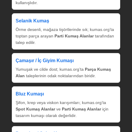
kullanışlıdır.
Selanik Kumaş
Örme desenli, mağaza tişörtlerinde sık; kumas.org’ta
toptan parça arayan
Parti Kumaş Alanlar
tarafından
talep edilir.
Çamaşır / İç Giyim Kumaşı
Yumuşak ve cilde dost; kumas.org’ta
Parça Kumaş
Alan
taleplerinin odak noktalarından biridir.
Bluz Kumaşı
Şifon, krep veya viskon karışımları; kumas.org’ta
Spot Kumaş Alanlar
ve
Parti Kumaş Alanlar
için
tasarım kumaşı olarak değerlidir.