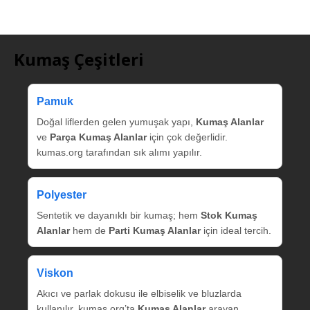
Kumaş Çeşitleri
Pamuk
Doğal liflerden gelen yumuşak yapı,
Kumaş Alanlar
ve
Parça Kumaş Alanlar
için çok değerlidir.
kumas.org tarafından sık alımı yapılır.
Polyester
Sentetik ve dayanıklı bir kumaş; hem
Stok Kumaş
Alanlar
hem de
Parti Kumaş Alanlar
için ideal tercih.
Viskon
Akıcı ve parlak dokusu ile elbiselik ve bluzlarda
kullanılır. kumas.org’ta
Kumaş Alanlar
arayan