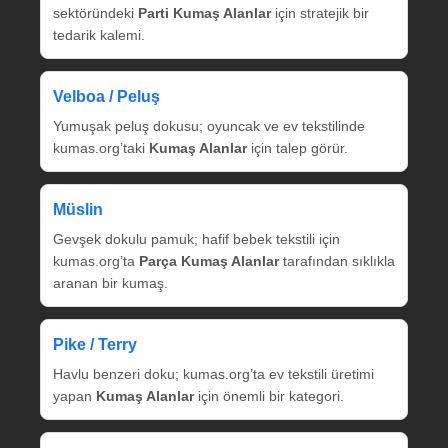
sektöründeki
Parti Kumaş Alanlar
için stratejik bir
tedarik kalemi.
Velboa / Peluş
Yumuşak peluş dokusu; oyuncak ve ev tekstilinde
kumas.org’taki
Kumaş Alanlar
için talep görür.
Müslin
Gevşek dokulu pamuk; hafif bebek tekstili için
kumas.org’ta
Parça Kumaş Alanlar
tarafından sıklıkla
aranan bir kumaş.
Pike / Terry
Havlu benzeri doku; kumas.org’ta ev tekstili üretimi
yapan
Kumaş Alanlar
için önemli bir kategori.