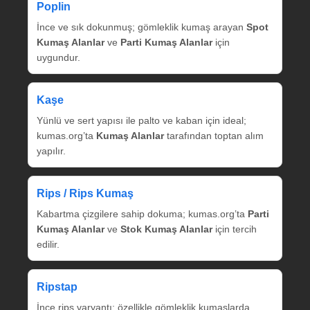
Poplin
İnce ve sık dokunmuş; gömleklik kumaş arayan
Spot
Kumaş Alanlar
ve
Parti Kumaş Alanlar
için
uygundur.
Kaşe
Yünlü ve sert yapısı ile palto ve kaban için ideal;
kumas.org’ta
Kumaş Alanlar
tarafından toptan alım
yapılır.
Rips / Rips Kumaş
Kabartma çizgilere sahip dokuma; kumas.org’ta
Parti
Kumaş Alanlar
ve
Stok Kumaş Alanlar
için tercih
edilir.
Ripstap
İnce rips varyantı; özellikle gömleklik kumaşlarda