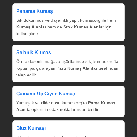
Panama Kumaş
Sık dokunmuş ve dayanıklı yapı; kumas.org ile hem
Kumaş Alanlar
hem de
Stok Kumaş Alanlar
için
kullanışlıdır.
Selanik Kumaş
Örme desenli, mağaza tişörtlerinde sık; kumas.org’ta
toptan parça arayan
Parti Kumaş Alanlar
tarafından
talep edilir.
Çamaşır / İç Giyim Kumaşı
Yumuşak ve cilde dost; kumas.org’ta
Parça Kumaş
Alan
taleplerinin odak noktalarından biridir.
Bluz Kumaşı