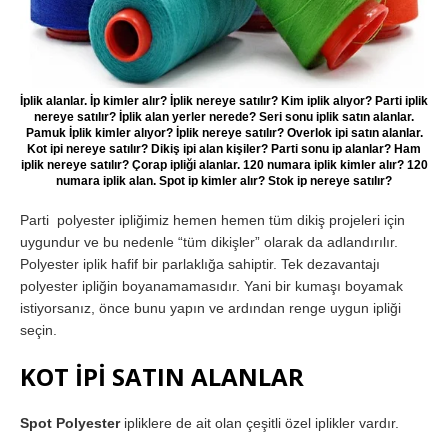
İplik alanlar. İp kimler alır? İplik nereye satılır? Kim iplik alıyor? Parti iplik
nereye satılır? İplik alan yerler nerede? Seri sonu iplik satın alanlar.
Pamuk İplik kimler alıyor? İplik nereye satılır? Overlok ipi satın alanlar.
Kot ipi nereye satılır? Dikiş ipi alan kişiler? Parti sonu ip alanlar? Ham
iplik nereye satılır? Çorap ipliği alanlar. 120 numara iplik kimler alır? 120
numara iplik alan. Spot ip kimler alır? Stok ip nereye satılır?
Parti polyester ipliğimiz hemen hemen tüm dikiş projeleri için
uygundur ve bu nedenle “tüm dikişler” olarak da adlandırılır.
Polyester iplik hafif bir parlaklığa sahiptir. Tek dezavantajı
polyester ipliğin boyanamamasıdır. Yani bir kumaşı boyamak
istiyorsanız, önce bunu yapın ve ardından renge uygun ipliği
seçin.
KOT İPİ SATIN ALANLAR
Spot Polyester
ipliklere de ait olan çeşitli özel iplikler vardır.