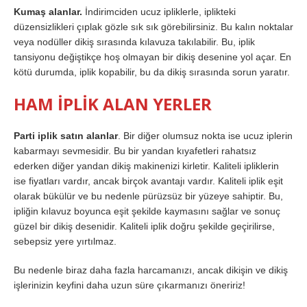
Kumaş alanlar.
İndirimciden ucuz ipliklerle, iplikteki
düzensizlikleri çıplak gözle sık sık görebilirsiniz. Bu kalın noktalar
veya nodüller dikiş sırasında kılavuza takılabilir. Bu, iplik
tansiyonu değiştikçe hoş olmayan bir dikiş desenine yol açar. En
kötü durumda, iplik kopabilir, bu da dikiş sırasında sorun yaratır.
HAM İPLİK ALAN YERLER
Parti iplik satın alanlar
. Bir diğer olumsuz nokta ise ucuz iplerin
kabarmayı sevmesidir. Bu bir yandan kıyafetleri rahatsız
ederken diğer yandan dikiş makinenizi kirletir. Kaliteli ipliklerin
ise fiyatları vardır, ancak birçok avantajı vardır. Kaliteli iplik eşit
olarak bükülür ve bu nedenle pürüzsüz bir yüzeye sahiptir. Bu,
ipliğin kılavuz boyunca eşit şekilde kaymasını sağlar ve sonuç
güzel bir dikiş desenidir. Kaliteli iplik doğru şekilde geçirilirse,
sebepsiz yere yırtılmaz.
Bu nedenle biraz daha fazla harcamanızı, ancak dikişin ve dikiş
işlerinizin keyfini daha uzun süre çıkarmanızı öneririz!