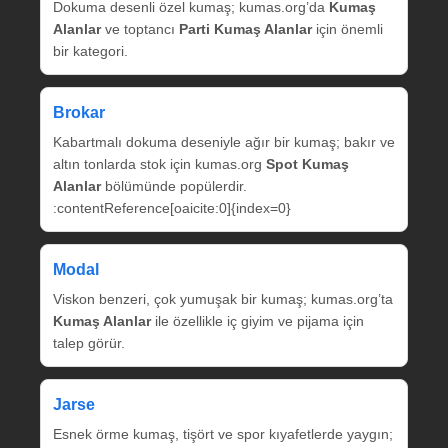
Dokuma desenli özel kumaş; kumas.org’da
Kumaş
Alanlar
ve toptancı
Parti Kumaş Alanlar
için önemli
bir kategori.
Brokar
Kabartmalı dokuma deseniyle ağır bir kumaş; bakır ve
altın tonlarda stok için kumas.org
Spot Kumaş
Alanlar
bölümünde popülerdir.
:contentReference[oaicite:0]{index=0}
Modal
Viskon benzeri, çok yumuşak bir kumaş; kumas.org’ta
Kumaş Alanlar
ile özellikle iç giyim ve pijama için
talep görür.
Jarse
Esnek örme kumaş, tişört ve spor kıyafetlerde yaygın;