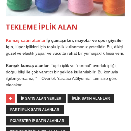
TEKLEME İPLİK ALAN
Kumaş satın alanlar
İç çamaşırları, mayolar ve spor giysiler
için
, lüper iplikleri için toplu iplik kullanmanız yeterlidir. Bu, dikişi
güzel ve elastik yapar ve vücutta rahat bir yumuşaklık hissi verir.
Karışık kumaş alanlar
. Toplu iplik ve “normal” overlok ipliği,
doğru bilgi ile çok yaratıcı bir şekilde kullanılabilir. Bu konuyla
ilgileniyorsanız, ” – Overlok Yaratıcı Atölyemiz” tam size göre
olacaktır.
IP SATIN ALAN YERLER
IPLIK SATIN ALANLAR
PARTI IPLIK SATIN ALANLAR
POLYESTER IP SATIN ALANLAR