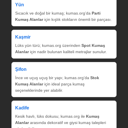
Yün
Sıcacık ve doğal bir kumaş; kumas.org’da
Parti
Kumaş Alanlar
için kışlık stokların önemli bir parçası.
Kaşmir
Lüks yün türü; kumas.org üzerinden
Spot Kumaş
Alanlar
için nadir bulunan kaliteli metrajlar sunulur.
Şifon
İnce ve uçuş uçuş bir yapı; kumas.org’da
Stok
Kumaş Alanlar
için ideal parça kumaş
seçeneklerinde yer alabilir.
Kadife
Kesik havlı, lüks dokusu; kumas.org ile
Kumaş
Alanlar
arasında dekoratif ve giysi kumaş talepleri