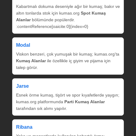
Kabartmalı dokuma deseniyle ağır bir kumaş; bakır ve
altın tonlarda stok için kumas.org
Spot Kumaş
Alanlar
bölümünde popülerdir.
:contentReference[oaicite:0]{index=0}
Modal
Viskon benzeri, çok yumuşak bir kumaş; kumas.org’ta
Kumaş Alanlar
ile özellikle iç giyim ve pijama için
talep görür.
Jarse
Esnek örme kumaş, tişört ve spor kıyafetlerde yaygın;
kumas.org platformunda
Parti Kumaş Alanlar
tarafından sık alımı yapılır.
Ribana
Yaka ve manşetlerde kullanılan kabartılı örme;