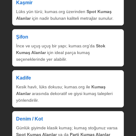
Kaşmir
Lüks yün türü; kumas.org üzerinden
Spot Kumaş
Alanlar
için nadir bulunan kaliteli metrajlar sunulur.
Şifon
İnce ve uçuş uçuş bir yapı; kumas.org’da
Stok
Kumaş Alanlar
için ideal parça kumaş
seçeneklerinde yer alabilir.
Kadife
Kesik havlı, lüks dokusu; kumas.org ile
Kumaş
Alanlar
arasında dekoratif ve giysi kumaş talepleri
yönlendirilir.
Denim / Kot
Günlük giyimde klasik kumaş; kumaş stoğunuz varsa
Spot Kumaş Alanlar
ya da
Parti Kumaş Alanlar