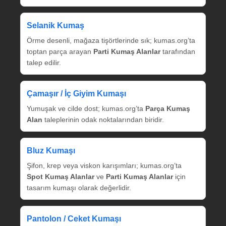
Selanik Kumaş
Örme desenli, mağaza tişörtlerinde sık; kumas.org’ta
toptan parça arayan
Parti Kumaş Alanlar
tarafından
talep edilir.
Çamaşır / İç Giyim Kumaşı
Yumuşak ve cilde dost; kumas.org’ta
Parça Kumaş
Alan
taleplerinin odak noktalarından biridir.
Bluz Kumaşı
Şifon, krep veya viskon karışımları; kumas.org’ta
Spot Kumaş Alanlar
ve
Parti Kumaş Alanlar
için
tasarım kumaşı olarak değerlidir.
Pantolon / Ceket Kumaşı