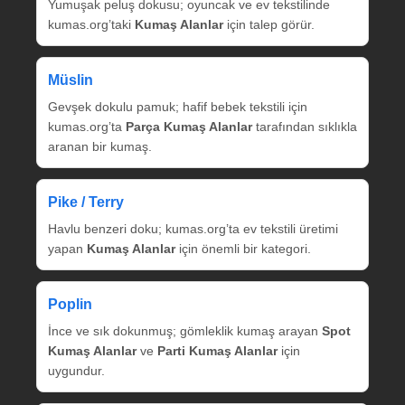
Yumuşak peluş dokusu; oyuncak ve ev tekstilinde
kumas.org’taki
Kumaş Alanlar
için talep görür.
Müslin
Gevşek dokulu pamuk; hafif bebek tekstili için
kumas.org’ta
Parça Kumaş Alanlar
tarafından sıklıkla
aranan bir kumaş.
Pike / Terry
Havlu benzeri doku; kumas.org’ta ev tekstili üretimi
yapan
Kumaş Alanlar
için önemli bir kategori.
Poplin
İnce ve sık dokunmuş; gömleklik kumaş arayan
Spot
Kumaş Alanlar
ve
Parti Kumaş Alanlar
için
uygundur.