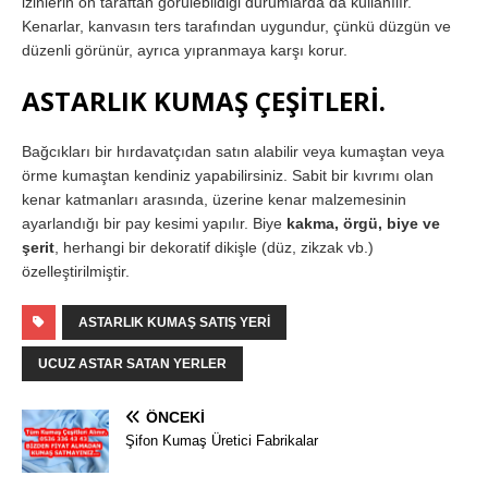
izinlerin ön taraftan görülebildiği durumlarda da kullanılır.
Kenarlar, kanvasın ters tarafından uygundur, çünkü düzgün ve
düzenli görünür, ayrıca yıpranmaya karşı korur.
ASTARLIK KUMAŞ ÇEŞİTLERİ.
Bağcıkları bir hırdavatçıdan satın alabilir veya kumaştan veya
örme kumaştan kendiniz yapabilirsiniz. Sabit bir kıvrımı olan
kenar katmanları arasında, üzerine kenar malzemesinin
ayarlandığı bir pay kesimi yapılır. Biye
kakma, örgü, biye ve
şerit
, herhangi bir dekoratif dikişle (düz, zikzak vb.)
özelleştirilmiştir.
ASTARLIK KUMAŞ SATIŞ YERI
UCUZ ASTAR SATAN YERLER
ÖNCEKI
Şifon Kumaş Üretici Fabrikalar