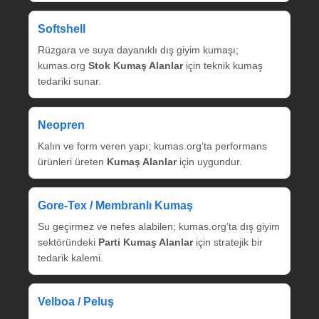
Softshell
Rüzgara ve suya dayanıklı dış giyim kumaşı;
kumas.org
Stok Kumaş Alanlar
için teknik kumaş
tedariki sunar.
Neopren
Kalın ve form veren yapı; kumas.org’ta performans
ürünleri üreten
Kumaş Alanlar
için uygundur.
Gore‑Tex / Membranlı Kumaş
Su geçirmez ve nefes alabilen; kumas.org’ta dış giyim
sektöründeki
Parti Kumaş Alanlar
için stratejik bir
tedarik kalemi.
Velboa / Peluş