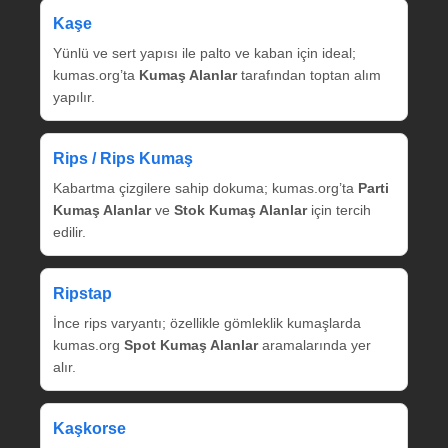
Kaşe
Yünlü ve sert yapısı ile palto ve kaban için ideal;
kumas.org’ta
Kumaş Alanlar
tarafından toptan alım
yapılır.
Rips / Rips Kumaş
Kabartma çizgilere sahip dokuma; kumas.org’ta
Parti
Kumaş Alanlar
ve
Stok Kumaş Alanlar
için tercih
edilir.
Ripstap
İnce rips varyantı; özellikle gömleklik kumaşlarda
kumas.org
Spot Kumaş Alanlar
aramalarında yer
alır.
Kaşkorse