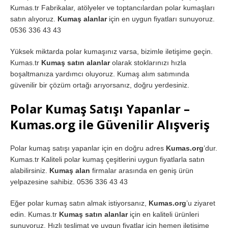
Kumas.tr Fabrikalar, atölyeler ve toptancılardan polar kumaşları
satın alıyoruz.
Kumaş alanlar
için en uygun fiyatları sunuyoruz.
0536 336 43 43
Yüksek miktarda polar kumaşınız varsa, bizimle iletişime geçin.
Kumas.tr
Kumaş satın alanlar
olarak stoklarınızı hızla
boşaltmanıza yardımcı oluyoruz. Kumaş alım satımında
güvenilir bir çözüm ortağı arıyorsanız, doğru yerdesiniz.
Polar Kumaş Satışı Yapanlar –
Kumas.org ile Güvenilir Alışveriş
Polar kumaş satışı yapanlar için en doğru adres
Kumas.org
’dur.
Kumas.tr Kaliteli polar kumaş çeşitlerini uygun fiyatlarla satın
alabilirsiniz.
Kumaş alan
firmalar arasında en geniş ürün
yelpazesine sahibiz. 0536 336 43 43
Eğer polar kumaş satın almak istiyorsanız,
Kumas.org
’u ziyaret
edin. Kumas.tr
Kumaş satın alanlar
için en kaliteli ürünleri
sunuyoruz. Hızlı teslimat ve uygun fiyatlar için hemen iletişime