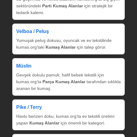
sektöründeki
Parti Kumaş Alanlar
için stratejik bir
tedarik kalemi.
Velboa / Peluş
Yumuşak peluş dokusu; oyuncak ve ev tekstilinde
kumas.org’taki
Kumaş Alanlar
için talep görür.
Müslin
Gevşek dokulu pamuk; hafif bebek tekstili için
kumas.org’ta
Parça Kumaş Alanlar
tarafından sıklıkla
aranan bir kumaş.
Pike / Terry
Havlu benzeri doku; kumas.org’ta ev tekstili üretimi
yapan
Kumaş Alanlar
için önemli bir kategori.