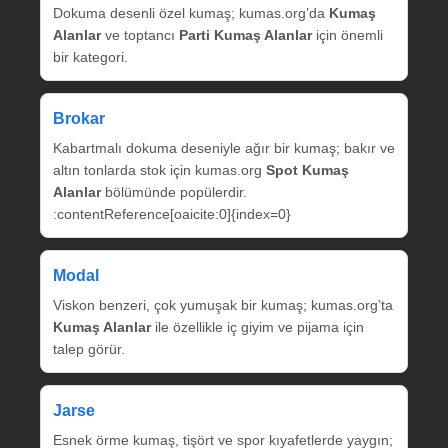
Dokuma desenli özel kumaş; kumas.org’da
Kumaş
Alanlar
ve toptancı
Parti Kumaş Alanlar
için önemli
bir kategori.
Brokar
Kabartmalı dokuma deseniyle ağır bir kumaş; bakır ve
altın tonlarda stok için kumas.org
Spot Kumaş
Alanlar
bölümünde popülerdir.
:contentReference[oaicite:0]{index=0}
Modal
Viskon benzeri, çok yumuşak bir kumaş; kumas.org’ta
Kumaş Alanlar
ile özellikle iç giyim ve pijama için
talep görür.
Jarse
Esnek örme kumaş, tişört ve spor kıyafetlerde yaygın;