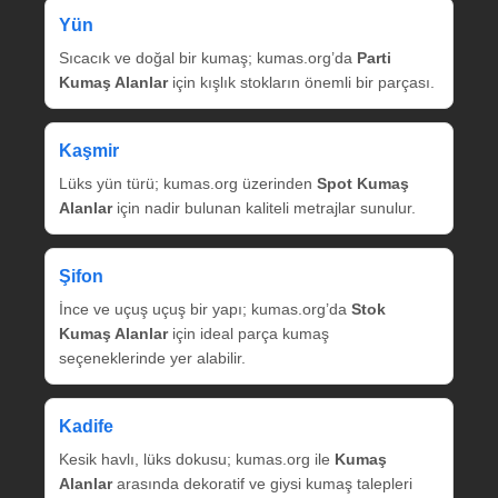
Yün
Sıcacık ve doğal bir kumaş; kumas.org’da
Parti
Kumaş Alanlar
için kışlık stokların önemli bir parçası.
Kaşmir
Lüks yün türü; kumas.org üzerinden
Spot Kumaş
Alanlar
için nadir bulunan kaliteli metrajlar sunulur.
Şifon
İnce ve uçuş uçuş bir yapı; kumas.org’da
Stok
Kumaş Alanlar
için ideal parça kumaş
seçeneklerinde yer alabilir.
Kadife
Kesik havlı, lüks dokusu; kumas.org ile
Kumaş
Alanlar
arasında dekoratif ve giysi kumaş talepleri