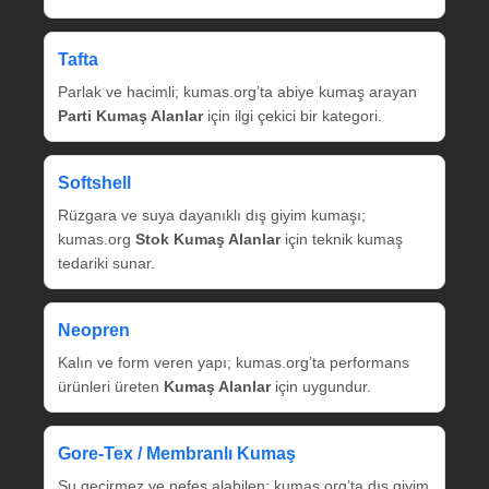
Tafta
Parlak ve hacimli; kumas.org’ta abiye kumaş arayan
Parti Kumaş Alanlar
için ilgi çekici bir kategori.
Softshell
Rüzgara ve suya dayanıklı dış giyim kumaşı;
kumas.org
Stok Kumaş Alanlar
için teknik kumaş
tedariki sunar.
Neopren
Kalın ve form veren yapı; kumas.org’ta performans
ürünleri üreten
Kumaş Alanlar
için uygundur.
Gore‑Tex / Membranlı Kumaş
Su geçirmez ve nefes alabilen; kumas.org’ta dış giyim