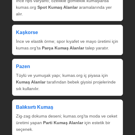
İnce rips varyantı; özellikle gömleklik kumaşlarda
kumas.org
Spot Kumaş Alanlar
aramalarında yer
alır.
Kaşkorse
İnce ve elastik örme; spor kıyafet ve mayo üretimi için
kumas.org’ta
Parça Kumaş Alanlar
talep yaratır.
Pazen
Tüylü ve yumuşak yapı; kumas.org iç piyasa için
Kumaş Alanlar
tarafından bebek giysisi projelerinde
sık kullanılır.
Balıksırtı Kumaş
Zig‑zag dokuma deseni; kumas.org’ta moda ve ceket
üretimi yapan
Parti Kumaş Alanlar
için estetik bir
seçenek.