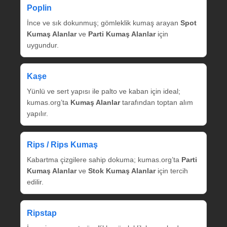
Poplin
İnce ve sık dokunmuş; gömleklik kumaş arayan
Spot
Kumaş Alanlar
ve
Parti Kumaş Alanlar
için
uygundur.
Kaşe
Yünlü ve sert yapısı ile palto ve kaban için ideal;
kumas.org’ta
Kumaş Alanlar
tarafından toptan alım
yapılır.
Rips / Rips Kumaş
Kabartma çizgilere sahip dokuma; kumas.org’ta
Parti
Kumaş Alanlar
ve
Stok Kumaş Alanlar
için tercih
edilir.
Ripstap