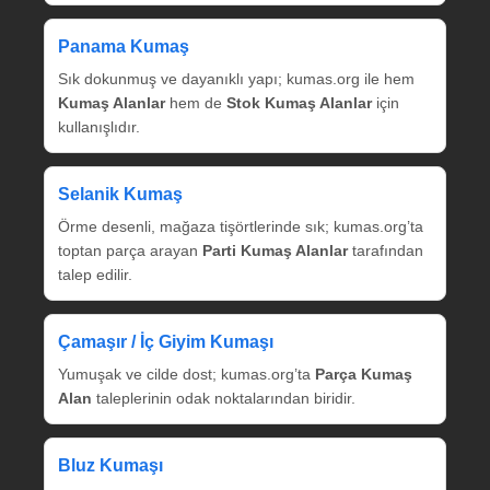
Panama Kumaş
Sık dokunmuş ve dayanıklı yapı; kumas.org ile hem
Kumaş Alanlar
hem de
Stok Kumaş Alanlar
için
kullanışlıdır.
Selanik Kumaş
Örme desenli, mağaza tişörtlerinde sık; kumas.org’ta
toptan parça arayan
Parti Kumaş Alanlar
tarafından
talep edilir.
Çamaşır / İç Giyim Kumaşı
Yumuşak ve cilde dost; kumas.org’ta
Parça Kumaş
Alan
taleplerinin odak noktalarından biridir.
Bluz Kumaşı