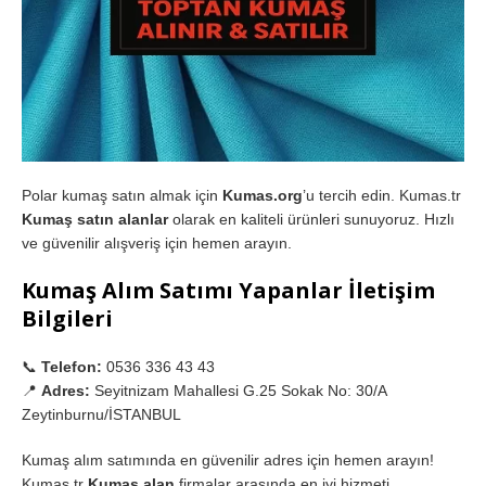
Polar kumaş satın almak için
Kumas.org
’u tercih edin. Kumas.tr
Kumaş satın alanlar
olarak en kaliteli ürünleri sunuyoruz. Hızlı
ve güvenilir alışveriş için hemen arayın.
Kumaş Alım Satımı Yapanlar İletişim
Bilgileri
📞
Telefon:
0536 336 43 43
📍
Adres:
Seyitnizam Mahallesi G.25 Sokak No: 30/A
Zeytinburnu/İSTANBUL
Kumaş alım satımında en güvenilir adres için hemen arayın!
Kumas.tr
Kumaş alan
firmalar arasında en iyi hizmeti