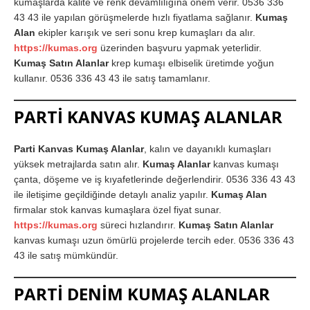
kumaşlarda kalite ve renk devamlılığına önem verir. 0536 336
43 43 ile yapılan görüşmelerde hızlı fiyatlama sağlanır.
Kumaş
Alan
ekipler karışık ve seri sonu krep kumaşları da alır.
https://kumas.org
üzerinden başvuru yapmak yeterlidir.
Kumaş Satın Alanlar
krep kumaşı elbiselik üretimde yoğun
kullanır. 0536 336 43 43 ile satış tamamlanır.
PARTİ KANVAS KUMAŞ ALANLAR
Parti Kanvas Kumaş Alanlar
, kalın ve dayanıklı kumaşları
yüksek metrajlarda satın alır.
Kumaş Alanlar
kanvas kumaşı
çanta, döşeme ve iş kıyafetlerinde değerlendirir. 0536 336 43 43
ile iletişime geçildiğinde detaylı analiz yapılır.
Kumaş Alan
firmalar stok kanvas kumaşlara özel fiyat sunar.
https://kumas.org
süreci hızlandırır.
Kumaş Satın Alanlar
kanvas kumaşı uzun ömürlü projelerde tercih eder. 0536 336 43
43 ile satış mümkündür.
PARTİ DENİM KUMAŞ ALANLAR