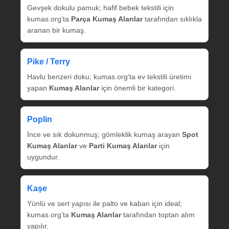
Gevşek dokulu pamuk; hafif bebek tekstili için
kumas.org’ta
Parça Kumaş Alanlar
tarafından sıklıkla
aranan bir kumaş.
Pike / Terry
Havlu benzeri doku; kumas.org’ta ev tekstili üretimi
yapan
Kumaş Alanlar
için önemli bir kategori.
Poplin
İnce ve sık dokunmuş; gömleklik kumaş arayan
Spot
Kumaş Alanlar
ve
Parti Kumaş Alanlar
için
uygundur.
Kaşe
Yünlü ve sert yapısı ile palto ve kaban için ideal;
kumas.org’ta
Kumaş Alanlar
tarafından toptan alım
yapılır.