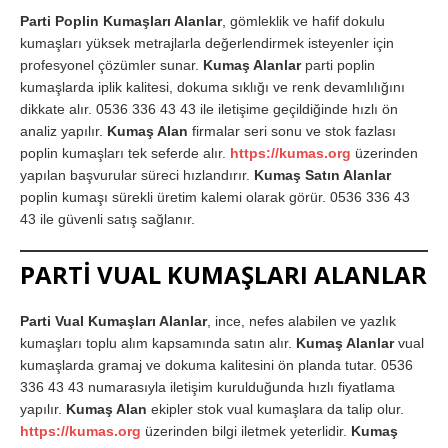
Parti Poplin Kumaşları Alanlar
, gömleklik ve hafif dokulu
kumaşları yüksek metrajlarla değerlendirmek isteyenler için
profesyonel çözümler sunar.
Kumaş Alanlar
parti poplin
kumaşlarda iplik kalitesi, dokuma sıklığı ve renk devamlılığını
dikkate alır. 0536 336 43 43 ile iletişime geçildiğinde hızlı ön
analiz yapılır.
Kumaş Alan
firmalar seri sonu ve stok fazlası
poplin kumaşları tek seferde alır.
https://kumas.org
üzerinden
yapılan başvurular süreci hızlandırır.
Kumaş Satın Alanlar
poplin kumaşı sürekli üretim kalemi olarak görür. 0536 336 43
43 ile güvenli satış sağlanır.
PARTİ VUAL KUMAŞLARI ALANLAR
Parti Vual Kumaşları Alanlar
, ince, nefes alabilen ve yazlık
kumaşları toplu alım kapsamında satın alır.
Kumaş Alanlar
vual
kumaşlarda gramaj ve dokuma kalitesini ön planda tutar. 0536
336 43 43 numarasıyla iletişim kurulduğunda hızlı fiyatlama
yapılır.
Kumaş Alan
ekipler stok vual kumaşlara da talip olur.
https://kumas.org
üzerinden bilgi iletmek yeterlidir.
Kumaş