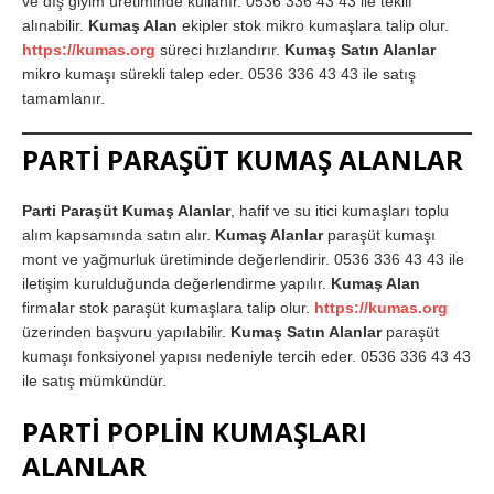
ve dış giyim üretiminde kullanır. 0536 336 43 43 ile teklif
alınabilir.
Kumaş Alan
ekipler stok mikro kumaşlara talip olur.
https://kumas.org
süreci hızlandırır.
Kumaş Satın Alanlar
mikro kumaşı sürekli talep eder. 0536 336 43 43 ile satış
tamamlanır.
PARTİ PARAŞÜT KUMAŞ ALANLAR
Parti Paraşüt Kumaş Alanlar
, hafif ve su itici kumaşları toplu
alım kapsamında satın alır.
Kumaş Alanlar
paraşüt kumaşı
mont ve yağmurluk üretiminde değerlendirir. 0536 336 43 43 ile
iletişim kurulduğunda değerlendirme yapılır.
Kumaş Alan
firmalar stok paraşüt kumaşlara talip olur.
https://kumas.org
üzerinden başvuru yapılabilir.
Kumaş Satın Alanlar
paraşüt
kumaşı fonksiyonel yapısı nedeniyle tercih eder. 0536 336 43 43
ile satış mümkündür.
PARTİ POPLİN KUMAŞLARI
ALANLAR