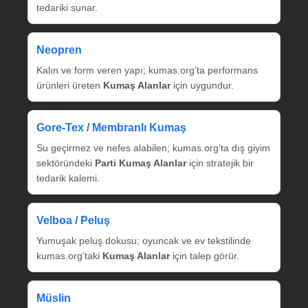
tedariki sunar.
Neopren
Kalın ve form veren yapı; kumas.org’ta performans
ürünleri üreten
Kumaş Alanlar
için uygundur.
Gore‑Tex / Membranlı Kumaş
Su geçirmez ve nefes alabilen; kumas.org’ta dış giyim
sektöründeki
Parti Kumaş Alanlar
için stratejik bir
tedarik kalemi.
Velboa / Peluş
Yumuşak peluş dokusu; oyuncak ve ev tekstilinde
kumas.org’taki
Kumaş Alanlar
için talep görür.
Müslin