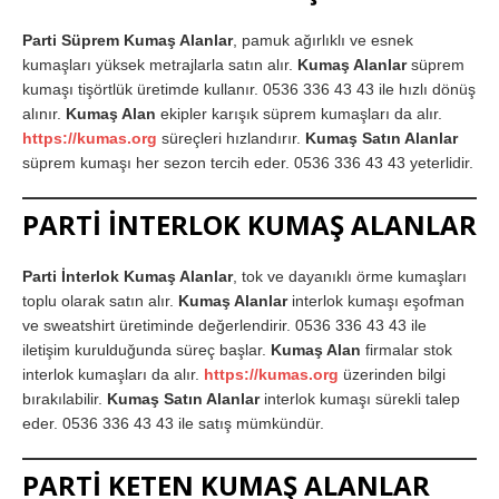
Parti Süprem Kumaş Alanlar
, pamuk ağırlıklı ve esnek
kumaşları yüksek metrajlarla satın alır.
Kumaş Alanlar
süprem
kumaşı tişörtlük üretimde kullanır. 0536 336 43 43 ile hızlı dönüş
alınır.
Kumaş Alan
ekipler karışık süprem kumaşları da alır.
https://kumas.org
süreçleri hızlandırır.
Kumaş Satın Alanlar
süprem kumaşı her sezon tercih eder. 0536 336 43 43 yeterlidir.
PARTİ İNTERLOK KUMAŞ ALANLAR
Parti İnterlok Kumaş Alanlar
, tok ve dayanıklı örme kumaşları
toplu olarak satın alır.
Kumaş Alanlar
interlok kumaşı eşofman
ve sweatshirt üretiminde değerlendirir. 0536 336 43 43 ile
iletişim kurulduğunda süreç başlar.
Kumaş Alan
firmalar stok
interlok kumaşları da alır.
https://kumas.org
üzerinden bilgi
bırakılabilir.
Kumaş Satın Alanlar
interlok kumaşı sürekli talep
eder. 0536 336 43 43 ile satış mümkündür.
PARTİ KETEN KUMAŞ ALANLAR