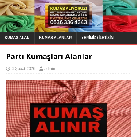
KUMAŞ ALAN
KUMAŞ ALANLAR
YERIMIZ / İLETIŞIM
Parti Kumaşları Alanlar
3 Şubat 2026
admin