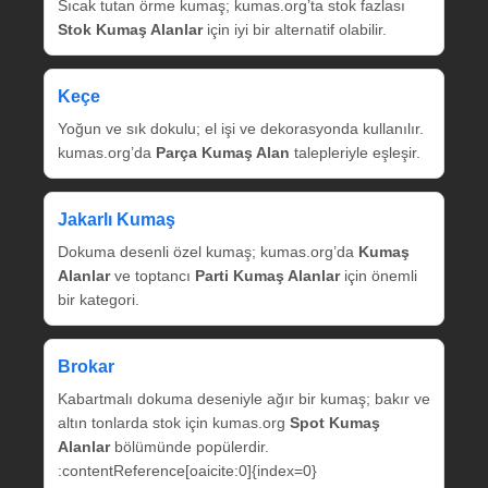
Sıcak tutan örme kumaş; kumas.org’ta stok fazlası
Stok Kumaş Alanlar
için iyi bir alternatif olabilir.
Keçe
Yoğun ve sık dokulu; el işi ve dekorasyonda kullanılır.
kumas.org’da
Parça Kumaş Alan
talepleriyle eşleşir.
Jakarlı Kumaş
Dokuma desenli özel kumaş; kumas.org’da
Kumaş
Alanlar
ve toptancı
Parti Kumaş Alanlar
için önemli
bir kategori.
Brokar
Kabartmalı dokuma deseniyle ağır bir kumaş; bakır ve
altın tonlarda stok için kumas.org
Spot Kumaş
Alanlar
bölümünde popülerdir.
:contentReference[oaicite:0]{index=0}